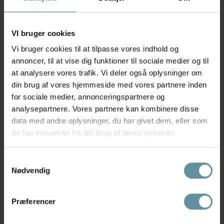
VI bruger cookies
Vi bruger cookies til at tilpasse vores indhold og
annoncer, til at vise dig funktioner til sociale medier og til
at analysere vores trafik. Vi deler også oplysninger om
din brug af vores hjemmeside med vores partnere inden
for sociale medier, annonceringspartnere og
analysepartnere. Vores partnere kan kombinere disse
data med andre oplysninger, du har givet dem, eller som
de har indsamlet fra din brug af deres tjenester.
Black Colour
Black Colour
Black Colour BCALLY LOOSE
Black Colour BCANGELINE
SHIRT - Blå...
SOCK - Strømper...
Samtykkevalg
499,00 kr
69,00 kr
Nødvendig
Præferencer