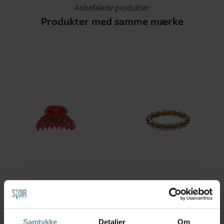
Anbefalede produkter
Produkter med samme mærke
Black Colour
Black Colour
Black Colour Bc Universe
Black Colour BCALIRA Bracelet -
Medium rhinestone...
Guld...
65,00 kr
130,00 kr
149,00 kr
Samtykke
Detaljer
Om