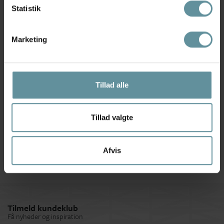
Statistik
Marketing
Tillad alle
Black Colour
Black Colour
Black Colour BCANNICA BIG
Black Colour BCANNIE MESH
BOW - Sort...
BLOUSE - Blå...
Tillad valgte
49,50 kr
99,00 kr
199,00 kr
Afvis
Tilmeld kundeklub
Få nyheder og inspiration