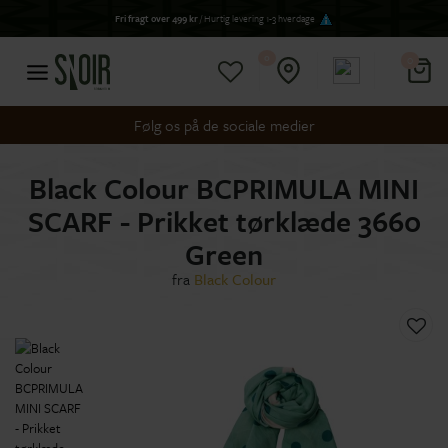
Fri fragt over 499 kr
/ Hurtig levering 1-3 hverdage
0
0
Følg os på de sociale medier
Black Colour BCPRIMULA MINI
SCARF - Prikket tørklæde 3660
Green
fra
Black Colour