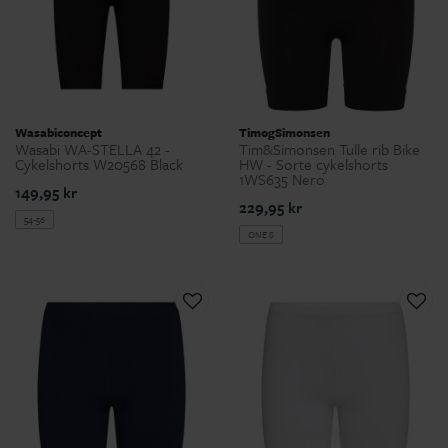
Wasabiconcept
TimogSimonsen
Wasabi WA-STELLA 42 -
Tim&Simonsen Tulle rib Bike
Cykelshorts W20568 Black
HW - Sorte cykelshorts
1WS635 Nero
149,95 kr
229,95 kr
54-56
ONE S