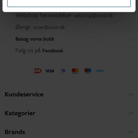
Ring tlf.
56 91 00 90
Webshop henvendelser
webshop@snoir.dk
Øvrigt:
snoir@snoir.dk
Besøg vores butik
Følg os på
Facebook
Kundeservice
Kategorier
Brands