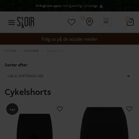
Fri fragt over 499 kr
/ Hurtig levering 1-3 hverdage
0
0
Følg os på de sociale medier
Forside
Underdele
Cykelshorts
Sorter efter
VÆLG SORTERING HER
Cykelshorts
+42