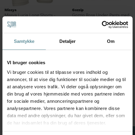
Missya
Gozzip
Missya Lucia Long Shorts -
Gozzip Rosa Under Pants med
Cykelshorts 11015 White
Lace - Cykelshorts G152631
Black
149,95 kr
219,95 kr
S
M
XS
S
L
XL
Samtykke
Detaljer
Om
50 %
+42
VI bruger cookies
Vi bruger cookies til at tilpasse vores indhold og
annoncer, til at vise dig funktioner til sociale medier og til
at analysere vores trafik. Vi deler også oplysninger om
din brug af vores hjemmeside med vores partnere inden
for sociale medier, annonceringspartnere og
analysepartnere. Vores partnere kan kombinere disse
data med andre oplysninger, du har givet dem, eller som
de har indsamlet fra din brug af deres tjenester.
Missya
Gozzip
Missya Lucia Long Shorts -
Gozzip Rosa Under Pants med