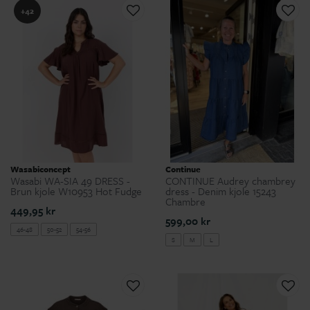
+42
Wasabiconcept
Continue
Wasabi WA-SIA 49 DRESS -
CONTINUE Audrey chambrey
Brun kjole W10953 Hot Fudge
dress - Denim kjole 15243
Chambre
449,95 kr
599,00 kr
46-48
50-52
54-56
S
M
L