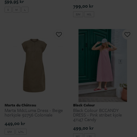
599,95 kr
799,00 kr
S
M
L
S/M
M/L
Marta du Château
Black Colour
Marta MdcLuma Dress - Beige
Black Colour BCCANDY
hørkjole 92756 Coloniale
DRESS - Pink stribet kjole
41147 Candy
449,00 kr
499,00 kr
S/M
L/XL
M/L
L/XL