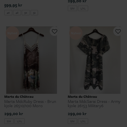
299,00 kr
599,95 kr
S/M
L/XL
46
48
50
52
Nyhed
Nyhed
Marta du Château
Marta du Château
Marta MdcRuby Dress - Brun
Marta MdcSarai Dress - Army
kjole 26510/100 Moro
kjole 26153 Military6
299,00 kr
299,00 kr
S/M
L/XL
S/M
L/XL