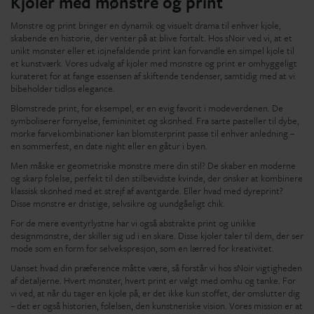
Kjoler med mønstre og print
Mønstre og print bringer en dynamik og visuelt drama til enhver kjole,
skabende en historie, der venter på at blive fortalt. Hos sNoir ved vi, at et
unikt mønster eller et iøjnefaldende print kan forvandle en simpel kjole til
et kunstværk. Vores udvalg af kjoler med mønstre og print er omhyggeligt
kurateret for at fange essensen af skiftende tendenser, samtidig med at vi
bibeholder tidløs elegance.
Blomstrede print, for eksempel, er en evig favorit i modeverdenen. De
symboliserer fornyelse, femininitet og skønhed. Fra sarte pasteller til dybe,
mørke farvekombinationer kan blomsterprint passe til enhver anledning –
en sommerfest, en date night eller en gåtur i byen.
Men måske er geometriske mønstre mere din stil? De skaber en moderne
og skarp følelse, perfekt til den stilbevidste kvinde, der ønsker at kombinere
klassisk skønhed med et strejf af avantgarde. Eller hvad med dyreprint?
Disse mønstre er dristige, selvsikre og uundgåeligt chik.
For de mere eventyrlystne har vi også abstrakte print og unikke
designmønstre, der skiller sig ud i en skare. Disse kjoler taler til dem, der ser
mode som en form for selvekspresjon, som en lærred for kreativitet.
Uanset hvad din præference måtte være, så forstår vi hos sNoir vigtigheden
af detaljerne. Hvert mønster, hvert print er valgt med omhu og tanke. For
vi ved, at når du tager en kjole på, er det ikke kun stoffet, der omslutter dig
– det er også historien, følelsen, den kunstneriske vision. Vores mission er at