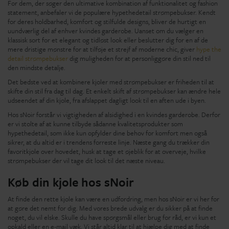
For dem, der søger den ultimative kombination af funktionalitet og fashion
statement, anbefaler vi de populære hypethedetail strømpebukser. Kendt
for deres holdbarhed, komfort og stilfulde designs, bliver de hurtigt en
uundværlig del af enhver kvindes garderobe. Uanset om du vælger en
klassisk sort for et elegant og tidløst look eller beslutter dig for en af de
mere dristige mønstre for at tilføje et strejf af moderne chic, giver
hype the
detail strømpebukser
dig muligheden for at personliggøre din stil ned til
den mindste detalje.
Det bedste ved at kombinere kjoler med strømpebukser er friheden til at
skifte din stil fra dag til dag. Et enkelt skift af strømpebukser kan ændre hele
udseendet af din kjole, fra afslappet dagligt look til en aften ude i byen.
Hos sNoir forstår vi vigtigheden af alsidighed i en kvindes garderobe. Derfor
er vi stolte af at kunne tilbyde sådanne kvalitetsprodukter som
hypethedetail, som ikke kun opfylder dine behov for komfort men også
sikrer, at du altid er i trendens forreste linje. Næste gang du trækker din
favoritkjole over hovedet, husk at tage et øjeblik for at overveje, hvilke
strømpebukser der vil tage dit look til det næste niveau.
Køb din kjole hos sNoir
At finde den rette kjole kan være en udfordring, men hos sNoir er vi her for
at gøre det nemt for dig. Med vores brede udvalg er du sikker på at finde
noget, du vil elske. Skulle du have spørgsmål eller brug for råd, er vi kun et
opkald eller en e-mail væk. Vi står altid klar til at hjælpe dig med at finde