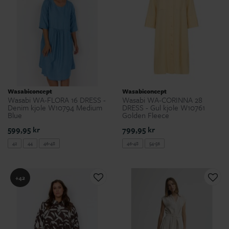
Wasabiconcept
Wasabiconcept
Wasabi WA-FLORA 16 DRESS -
Wasabi WA-CORINNA 28
Denim kjole W10794 Medium
DRESS - Gul kjole W10761
Blue
Golden Fleece
599,95 kr
799,95 kr
42
44
46-48
46-48
54-56
+42