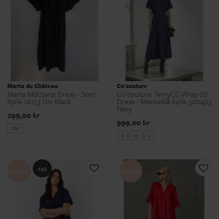
Marta du Château
Co'couture
Marta MdcSarai Dress - Sort
Co'couture TerryCC Wrap SS
kjole 26153 Uni Black
Dress - Mørkeblå kjole 500423
Navy
299,00 kr
999,00 kr
S/M
S
M
L
+42
Nyhed
Nyhed