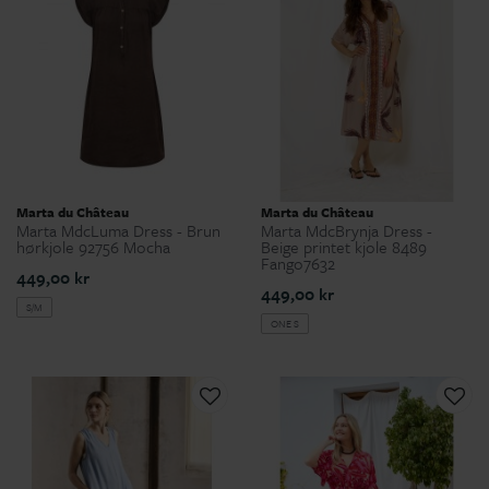
Marta du Château
Marta du Château
Marta MdcLuma Dress - Brun
Marta MdcBrynja Dress -
hørkjole 92756 Mocha
Beige printet kjole 8489
Fango7632
449,00 kr
449,00 kr
S/M
ONE S