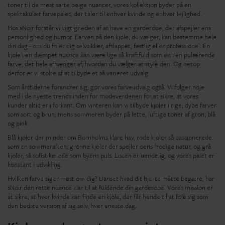
toner til de mest sarte beige nuancer, vores kollektion byder på en
spektakulær farvepalet, der taler til enhver kvinde og enhver lejlighed.
Hos sNoir forstår vi vigtigheden af at have en garderobe, der afspejler ens
personlighed og humør. Farven på den kjole, du vælger, kan bestemme hele
din dag - om du føler dig selvsikker, afslappet, festlig eller professionel. En
kjole i en dæmpet nuance kan være lige så kraftfuld som en i en pulserende
farve; det hele afhænger af, hvordan du vælger at style den. Og netop
derfor er vi stolte af at tilbyde et så varieret udvalg.
Som årstiderne forandrer sig, gør vores farveudvalg også. Vi følger nøje
med i de nyeste trends inden for modeverdenen for at sikre, at vores
kunder altid er i forkant. Om vinteren kan vi tilbyde kjoler i rige, dybe farver
som sort og brun, mens sommeren byder på lette, luftige toner af grøn, blå
og pink.
Blå kjoler der minder om Bornholms klare hav, røde kjoler så passionerede
som en sommeraften, grønne kjoler der spejler øens frodige natur, og grå
kjoler, så sofistikerede som byens puls. Listen er uendelig, og vores palet er
konstant i udvikling.
Hvilken farve siger mest om dig? Uanset hvad dit hjerte måtte begære, har
sNoir den rette nuance klar til at fuldende din garderobe. Vores mission er
at sikre, at hver kvinde kan finde en kjole, der får hende til at føle sig som
den bedste version af sig selv, hver eneste dag.