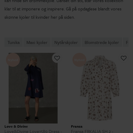
kan finde sin drømmekjole. Uanset din stil, står vores kollektion
klar til at imponere og inspirere. Gå på opdaglese blandt vores
skønne kjoler til kvinder her på siden.
Tunika
Maxi kjoler
Nytårskjoler
Blomstrede kjoler
Fes
Nyhed
Nyhed
Love & Divine
Fransa
Love&Divine Love1589 Dress -
Fransa FRKALIA SH 2 -