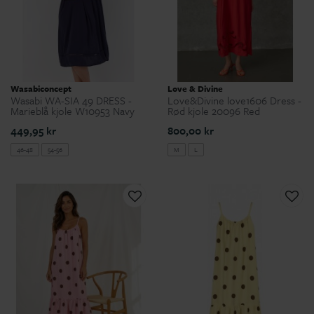
Wasabiconcept
Love & Divine
Wasabi WA-SIA 49 DRESS -
Love&Divine love1606 Dress -
Marieblå kjole W10953 Navy
Rød kjole 20096 Red
449,95 kr
800,00 kr
46-48
54-56
M
L