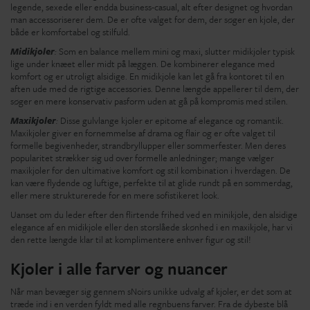
legende, sexede eller endda business-casual, alt efter designet og hvordan
man accessoriserer dem. De er ofte valget for dem, der søger en kjole, der
både er komfortabel og stilfuld.
Midikjoler
:
Som en balance mellem mini og maxi, slutter midikjoler typisk
lige under knæet eller midt på læggen. De kombinerer elegance med
komfort og er utroligt alsidige. En midikjole kan let gå fra kontoret til en
aften ude med de rigtige accessories. Denne længde appellerer til dem, der
søger en mere konservativ pasform uden at gå på kompromis med stilen.
Maxikjoler
:
Disse gulvlange kjoler er epitome af elegance og romantik.
Maxikjoler giver en fornemmelse af drama og flair og er ofte valget til
formelle begivenheder, strandbryllupper eller sommerfester. Men deres
popularitet strækker sig ud over formelle anledninger; mange vælger
maxikjoler for den ultimative komfort og stil kombination i hverdagen. De
kan være flydende og luftige, perfekte til at glide rundt på en sommerdag,
eller mere strukturerede for en mere sofistikeret look.
Uanset om du leder efter den flirtende frihed ved en minikjole, den alsidige
elegance af en midikjole eller den storslåede skønhed i en maxikjole, har vi
den rette længde klar til at komplimentere enhver figur og stil!
Kjoler i alle farver og nuancer
Når man bevæger sig gennem sNoirs unikke udvalg af kjoler, er det som at
træde ind i en verden fyldt med alle regnbuens farver. Fra de dybeste blå