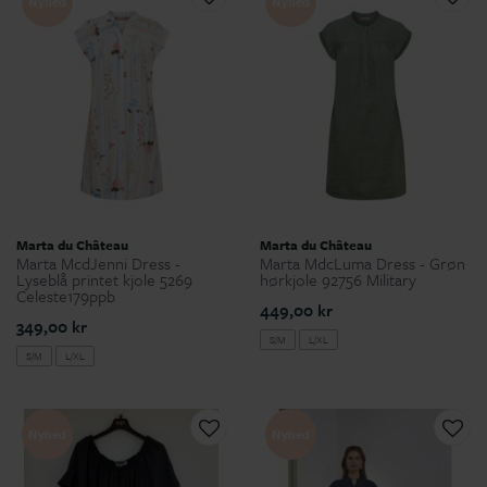
Nyhed
Nyhed
Marta du Château
Marta du Château
Marta McdJenni Dress -
Marta MdcLuma Dress - Grøn
Lyseblå printet kjole 5269
hørkjole 92756 Military
Celeste179ppb
449,00 kr
349,00 kr
S/M
L/XL
S/M
L/XL
Nyhed
Nyhed