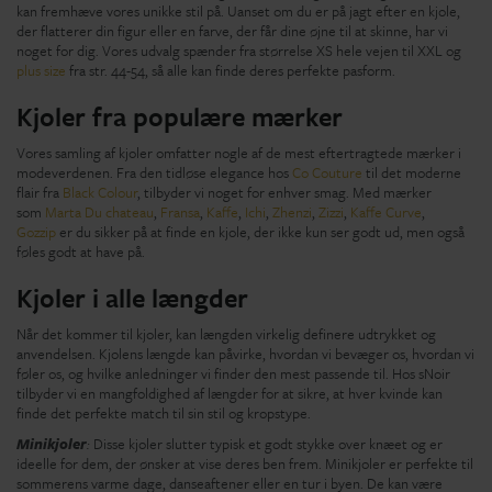
kan fremhæve vores unikke stil på. Uanset om du er på jagt efter en kjole,
der flatterer din figur eller en farve, der får dine øjne til at skinne, har vi
noget for dig. Vores udvalg spænder fra størrelse XS hele vejen til XXL og
plus size
fra str. 44-54, så alle kan finde deres perfekte pasform.
Kjoler fra populære mærker
Vores samling af kjoler omfatter nogle af de mest eftertragtede mærker i
modeverdenen. Fra den tidløse elegance hos
Co Couture
til det moderne
flair fra
Black Colour
, tilbyder vi noget for enhver smag. Med mærker
som
Marta Du chateau
,
Fransa
,
Kaffe
,
Ichi
,
Zhenzi
,
Zizzi
,
Kaffe Curve
,
Gozzip
er du sikker på at finde en kjole, der ikke kun ser godt ud, men også
føles godt at have på.
Kjoler i alle længder
Når det kommer til kjoler, kan længden virkelig definere udtrykket og
anvendelsen. Kjolens længde kan påvirke, hvordan vi bevæger os, hvordan vi
føler os, og hvilke anledninger vi finder den mest passende til. Hos sNoir
tilbyder vi en mangfoldighed af længder for at sikre, at hver kvinde kan
finde det perfekte match til sin stil og kropstype.
Minikjoler
:
Disse kjoler slutter typisk et godt stykke over knæet og er
ideelle for dem, der ønsker at vise deres ben frem. Minikjoler er perfekte til
sommerens varme dage, danseaftener eller en tur i byen. De kan være