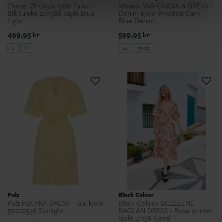
Zhenzi Zh-Jayla 1386 Tunic -
Wasabi WA-CINDIA 6 DRESS -
Blå tunika 201386 Jayla Blue
Denim kjole W10806 Dark
Light
Blue Denim
499,95 kr
599,95 kr
S
M
44
50-52
Pulz
Black Colour
Pulz PZCARA DRESS - Gul kjole
Black Colour BCZELENE
50210536 Sunlight
RAGLAN DRESS - Rosa printet
kjole 41156 Coral