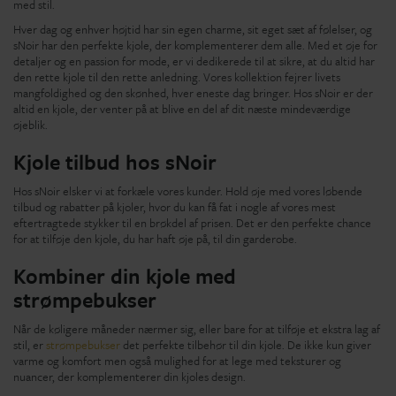
med stil.
Hver dag og enhver højtid har sin egen charme, sit eget sæt af følelser, og
sNoir har den perfekte kjole, der komplementerer dem alle. Med et øje for
detaljer og en passion for mode, er vi dedikerede til at sikre, at du altid har
den rette kjole til den rette anledning. Vores kollektion fejrer livets
mangfoldighed og den skønhed, hver eneste dag bringer. Hos sNoir er der
altid en kjole, der venter på at blive en del af dit næste mindeværdige
øjeblik.
Kjole tilbud hos sNoir
Hos sNoir elsker vi at forkæle vores kunder. Hold øje med vores løbende
tilbud og rabatter på kjoler, hvor du kan få fat i nogle af vores mest
eftertragtede stykker til en brøkdel af prisen. Det er den perfekte chance
for at tilføje den kjole, du har haft øje på, til din garderobe.
Kombiner din kjole med
strømpebukser
Når de køligere måneder nærmer sig, eller bare for at tilføje et ekstra lag af
stil, er
strømpebukser
det perfekte tilbehør til din kjole. De ikke kun giver
varme og komfort men også mulighed for at lege med teksturer og
nuancer, der komplementerer din kjoles design.