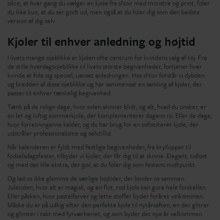
sikre, at hver gang du vælger en kjole fra sNoir med mønstre og print, føler
du ikke kun, at du ser godt ud, men også at du føler dig som den bedste
version af dig selv.
Kjoler til enhver anledning og højtid
I livets mange øjeblikke er kjolen ofte centrum for kvindens valg af tøj. Fra
de stille hverdagsøjeblikke til livets største begivenheder, fortjener hver
kvinde at føle sig speciel, uanset anledningen. Hos sNoir forstår vi dybden
og bredden af disse øjeblikke og har sammensat en samling af kjoler, der
passer til enhver tænkelig begivenhed.
Tænk på de rolige dage, hvor solen skinner blidt, og alt, hvad du ønsker, er
en let og luftig sommerkjole, der komplementerer dagens ro. Eller de dage,
hvor forretningerne kalder, og du har brug for en sofistikeret kjole, der
udstråler professionalisme og selvtillid.
Når kalenderen er fyldt med festlige begivenheder, fra bryllupper til
fødselsdagsfester, tilbyder vi kjoler, der får dig til at skinne. Elegant, tidløst
og med det lille ekstra, der gør, at du føler dig som festens midtpunkt.
Og lad os ikke glemme de særlige højtider, der binder os sammen.
Juletiden, hvor alt er magisk, og en flot, rød kjole kan gøre hele forskellen.
Eller påsken, hvor pastelfarver og lette stoffer byder foråret velkommen.
Måske du er på udkig efter den perfekte kjole til nytårsaften, en der glitrer
og glimter i takt med fyrværkeriet, og som byder det nye år velkommen