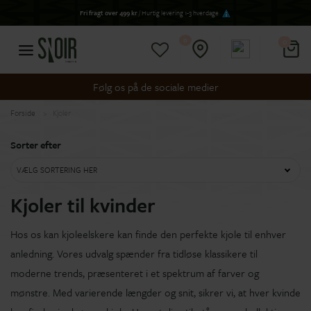
Fri fragt over 499 kr
/ Hurtig levering 1-3 hverdage
0
0
Følg os på de sociale medier
Forside
Kjoler
Sorter efter
VÆLG SORTERING HER
Kjoler til kvinder
Hos os kan kjoleelskere kan finde den perfekte kjole til enhver
anledning. Vores udvalg spænder fra tidløse klassikere til
moderne trends, præsenteret i et spektrum af farver og
mønstre. Med varierende længder og snit, sikrer vi, at hver kvinde