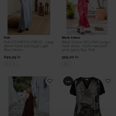
Pulz
Black Colour
Pulz PZCHRISTA DRESS - Lang
Black Colour BCLUNA Long v-
denim kjole 50210546 Light
neck dress - Kjole med pink
Blue Denim
print 39215 Epic Pink
699,95 kr
599,00 kr
S
M
M/L
+42