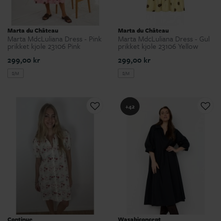
Marta du Château
Marta du Château
Marta MdcLuliana Dress - Pink
Marta MdcLuliana Dress - Gul
prikket kjole 23106 Pink
prikket kjole 23106 Yellow
299,00 kr
299,00 kr
S/M
S/M
+42
Continue
Wasabiconcept