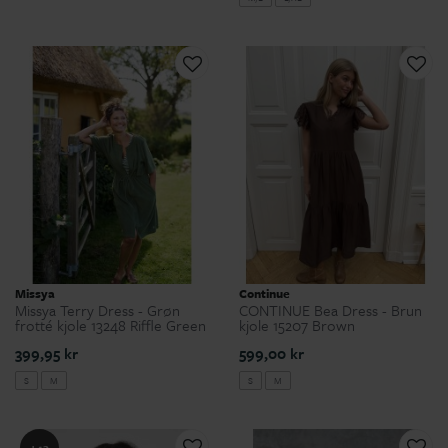
Missya
Continue
Missya Terry Dress - Grøn
CONTINUE Bea Dress - Brun
frotté kjole 13248 Riffle Green
kjole 15207 Brown
399,95 kr
599,00 kr
S
M
S
M
+42