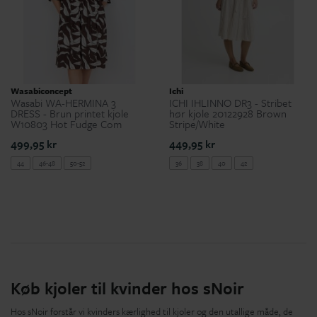
Wasabiconcept
Ichi
Wasabi WA-HERMINA 3
ICHI IHLINNO DR3 - Stribet
DRESS - Brun printet kjole
hør kjole 20122928 Brown
W10803 Hot Fudge Com
Stripe/White
499,95 kr
449,95 kr
44
46-48
50-52
36
38
40
42
Køb kjoler til kvinder hos sNoir
Hos sNoir forstår vi kvinders kærlighed til kjoler og den utallige måde, de