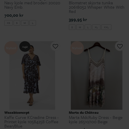
Navy kjole med broderi 20020
Blomstret skjorte tunika
Navy Emb.
20618052 Whisper White With
Red
700,00 kr
399,95 kr
XS
S
M
L
S
M
L
XL
XXL
+42
Nyhed
Nyhed
Wasabiconcept
Marta du Château
Kaffe Curve KCnadine Dress -
Marta MdcRuby Dress - Beige
Printet kjole 10584258 Coffee
kjole 26510/100 Beige
Bean/Blue