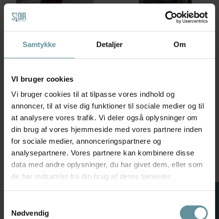
Samtykke
Detaljer
Om
Black Colour
Zhenzi
Black Colour BCVIVIAN DRESS
Zhenzi Zh-Janel 1381 Dress -
- Brun prikket kjole 41151
Grøn printet kjole 201381
Espresso
Dusty Tea
VI bruger cookies
699,00 kr
499,95 kr
Vi bruger cookies til at tilpasse vores indhold og
L/XL
S
M
L
annoncer, til at vise dig funktioner til sociale medier og til
at analysere vores trafik. Vi deler også oplysninger om
+42
+42
din brug af vores hjemmeside med vores partnere inden
for sociale medier, annonceringspartnere og
analysepartnere. Vores partnere kan kombinere disse
data med andre oplysninger, du har givet dem, eller som
de har indsamlet fra din brug af deres tjenester.
FILTER
Samtykkevalg
Nødvendig