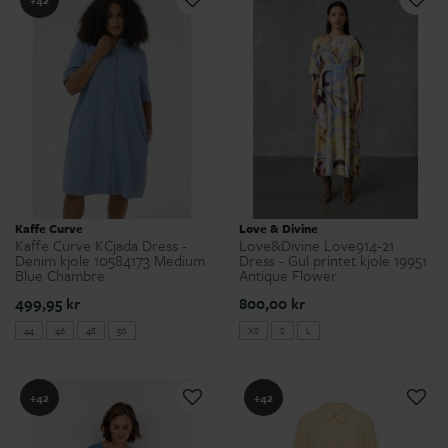
Kaffe Curve
Love & Divine
Kaffe Curve KCjada Dress -
Love&Divine Love914-21
Denim kjole 10584173 Medium
Dress - Gul printet kjole 19951
Blue Chambre
Antique Flower
499,95 kr
800,00 kr
44
46
48
50
XS
S
L
+42
+42