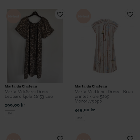
Nyhed
Nyhed
Marta du Château
Marta du Château
Marta MdcSarai Dress -
Marta McdJenni Dress - Brun
Leopard kjole 26153 Leo
printet kjole 5269
Moro1779ppb
299,00 kr
349,00 kr
S/M
S/M