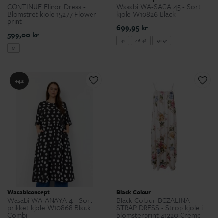
CONTINUE Elinor Dress -
Wasabi WA-SAGA 45 - Sort
Blomstret kjole 15277 Flower
kjole W10826 Black
print
699,95 kr
599,00 kr
42
46-48
50-52
M
+42
Wasabiconcept
Black Colour
Wasabi WA-ANAYA 4 - Sort
Black Colour BCZALINA
prikket kjole W10868 Black
STRAP DRESS - Strop kjole i
Combi
blomsterprint 41220 Creme