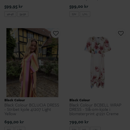
599,95 kr
599,00 kr
46-48
54-56
S/M
L/XL
Black Colour
Black Colour
Black Colour BCLUCIA DRESS
Black Colour BCBELL WRAP
- Stribet kjole 41207 Light
DRESS - Slå-om-kjole i
Yellow
blomsterprint 41221 Creme
699,00 kr
799,00 kr
M/L
L/XL
S/M
M/L
L/XL