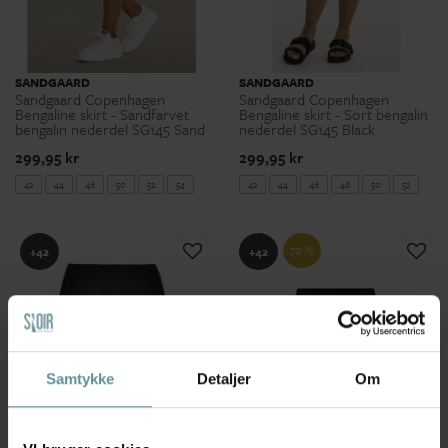
SANDGAARD
SANDGAARD
Sandgaard Copenhagen
Sandgaard Copenhagen
Bengaline skirt - Sandfarvet
Bengaline skirt - Sort bengalin
bengalin nederdel SG145 Sand
nederdel SG145 Black
299,95 kr
299,95 kr
42
44
46
50
52
54
42
44
46
48
50
52
54
70 %
+42
+42
Samtykke
Detaljer
Om