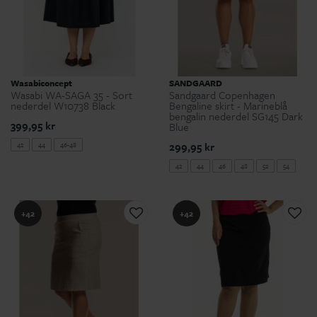
Wasabiconcept
SANDGAARD
Wasabi WA-SAGA 35 - Sort
Sandgaard Copenhagen
nederdel W10738 Black
Bengaline skirt - Marineblå
bengalin nederdel SG145 Dark
399,95 kr
Blue
299,95 kr
42
44
46-48
42
44
46
48
52
54
+42
+42