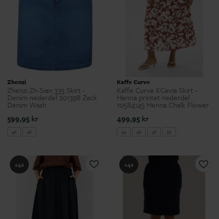
Zhenzi
Kaffe Curve
Zhenzi Zh-Sian 335 Skirt -
Kaffe Curve KCevia Skirt -
Denim nederdel 201398 Zack
Henna printet nederdel
Denim Wash
10584145 Henna Chalk Flower
599,95 kr
499,95 kr
46
48
44
46
48
50
+42
+42