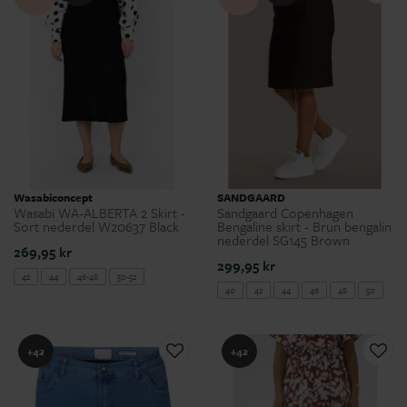
Wasabiconcept
SANDGAARD
Wasabi WA-ALBERTA 2 Skirt -
Sandgaard Copenhagen
Sort nederdel W20637 Black
Bengaline skirt - Brun bengalin
nederdel SG145 Brown
269,95 kr
299,95 kr
42
44
46-48
50-52
40
42
44
46
48
50
52
+42
+42