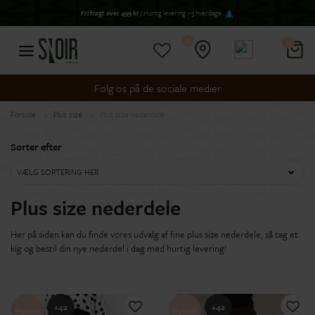
Fri fragt over 499 kr
/ Hurtig levering 1-3 hverdage
0
0
Følg os på de sociale medier
Forside
Plus size
Plus size nederdele
Sorter efter
VÆLG SORTERING HER
Plus size nederdele
Her på siden kan du finde vores udvalg af fine plus size nederdele, så tag et
kig og bestil din nye nederdel i dag med hurtig levering!
+42
+42
Nyhed
Nyhed