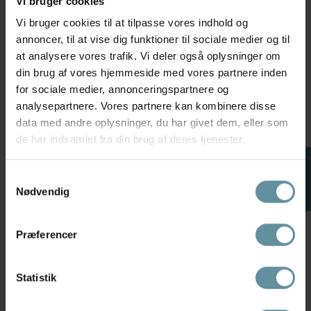
VI bruger cookies
Gozzip
Wasabiconcept
Vi bruger cookies til at tilpasse vores indhold og
Gozzip Clare Skirt - Bengalin
Wasabi WA-SANJA 3 - Sort
annoncer, til at vise dig funktioner til sociale medier og til
nederdel G3610-1 Black
nederdel med glimmer
W20451 Black Combi
at analysere vores trafik. Vi deler også oplysninger om
299,95 kr
din brug af vores hjemmeside med vores partnere inden
89,99 kr
299,95 kr
S
M
L
XL
for sociale medier, annonceringspartnere og
L
analysepartnere. Vores partnere kan kombinere disse
data med andre oplysninger, du har givet dem, eller som
de har indsamlet fra din brug af deres tjenester.
FILTER
Samtykkevalg
Nødvendig
Plus size nederdele - Trendy og
praktiske
Præferencer
Nederdele er for alvor tilbage i modebilledet, og plus size nederdele er
selvfølgelig ingen undtagelse. Men hvorfor? Blandt andet fordi nederdele er
Statistik
både praktiske og nemme at style. Derfor bliver udvalget af plus size
nederdele også hele tiden større, og det er ikke længere kun klassiske,
enkle, sorte nederdele, der er populære.