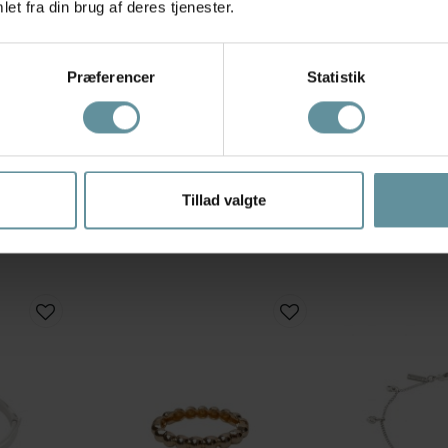
et fra din brug af deres tjenester.
Præferencer
Statistik
TimogSimonsen
TimogSimonsen
2612002
Tim&Simonsen Viola bracelet -
Tim&Simonsen Mo
Guld armbånd TSJ421 Gold
Bredt guld armb
Tillad valgte
299,00 kr
299,00 kr