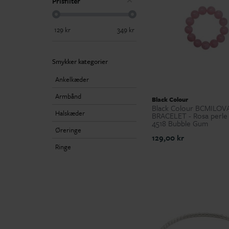
Prisfilter
129
kr
349
kr
Smykker kategorier
Ankelkæder
Armbånd
Black Colour
Black Colour BCMILOV
Halskæder
BRACELET - Rosa perle
4518 Bubble Gum
Øreringe
129,00 kr
Ringe