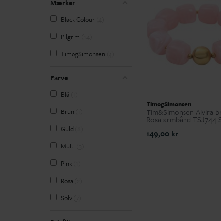
Mærker
Black Colour
4
Pilgrim
14
TimogSimonsen
4
Farve
Blå
1
TimogSimonsen
Tim&Simonsen Alvira br
Brun
1
Rosa armbånd TSJ744 
Guld
8
149,00 kr
Multi
3
Pink
1
Rosa
2
Sølv
7