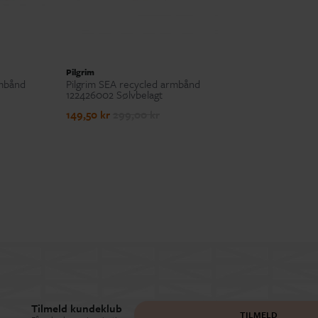
Pilgrim
rmbånd
Pilgrim SEA recycled armbånd
122426002 Sølvbelagt
149,50 kr
299,00 kr
Tilmeld kundeklub
TILMELD