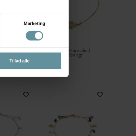
Marketing
Pilgrim
na bracelet -
Pilgrim DAGMAR armbånd
ånd TSJ344 Gold
692612002 Guldbelagt
Tillad alle
229,00 kr