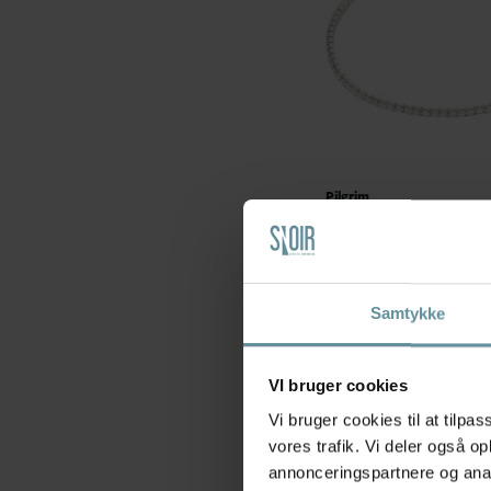
Pilgrim
Pilgrim ARASH armbånd
262536002 Sølvbelagt
149,00 kr
Samtykke
VI bruger cookies
Vi bruger cookies til at tilpas
vores trafik. Vi deler også 
annonceringspartnere og anal