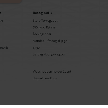
s
Besøg butik
Store Torvegade 7
ans
DK-3700 Rønne
Åbningstider:
Mandag – fredag kl. 9.30 –
17.30
 brands
Lørdag kl. 9.30 – 14.00
Webshoppen holder åbent
døgnet rundt :o)