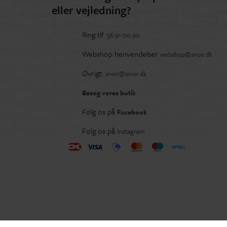
eller vejledning?
Ring tlf.
56 91 00 90
Webshop henvendelser
webshop@snoir.dk
Øvrigt:
snoir@snoir.dk
Besøg vores butik
Følg os på
Facebook
Følg os på
Instagram