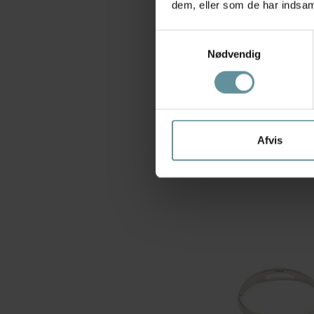
dem, eller som de har indsaml
Samtykkevalg
Nødvendig
Pilgrim
Pilgrim AIR armbånd 10
Guldbelagt
Afvis
299,00 kr