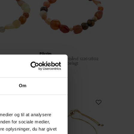
Pilgrim
bånd 122616802
Pilgrim IRIS armbånd 122612802
lagt
Rød/Multi Guldbelagt
299,00 kr
Om
 medier og til at analysere
nden for sociale medier,
e oplysninger, du har givet