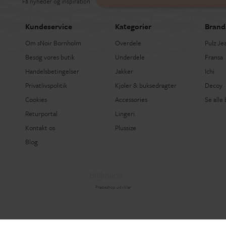
Få nyheder og inspiration
Kundeservice
Kategorier
Brand
Om sNoir Bornholm
Overdele
Pulz Je
Besøg vores butik
Underdele
Fransa
Handelsbetingelser
Jakker
Ichi
Privatlivspolitik
Kjoler & buksedragter
Decoy
Cookies
Accessories
Se alle
Returportal
Lingeri
Kontakt os
Plussize
Blog
Prestashop udvikler