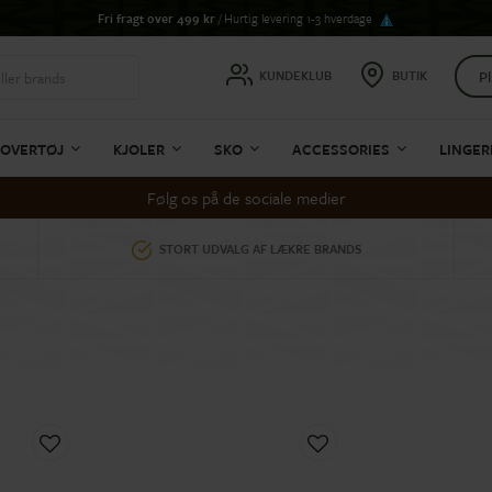
Fri fragt over 499 kr
/ Hurtig levering 1-3 hverdage
Pl
KUNDEKLUB
BUTIK
OVERTØJ
KJOLER
SKO
ACCESSORIES
LINGER
Følg os på de sociale medier
STORT UDVALG AF LÆKRE BRANDS