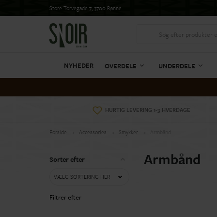
Store Torvegade 7, 3700 Rønne
NYHEDER
OVERDELE
UNDERDELE
HURTIG LEVERING 1-3 HVERDAGE
Forside
Accessories
Smykker
Armbånd
Armbånd
Sorter efter
VÆLG SORTERING HER
Filtrer efter