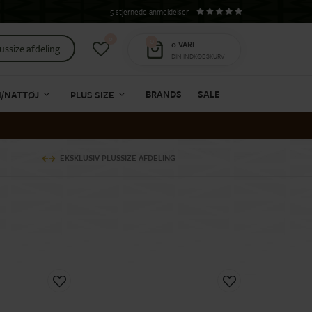
5 stjernede anmeldelser
0
0
0
VARE
ussize afdeling
DIN INDKØBSKURV
BRANDS
SALE
I/NATTØJ
PLUS SIZE
EKSKLUSIV PLUSSIZE AFDELING