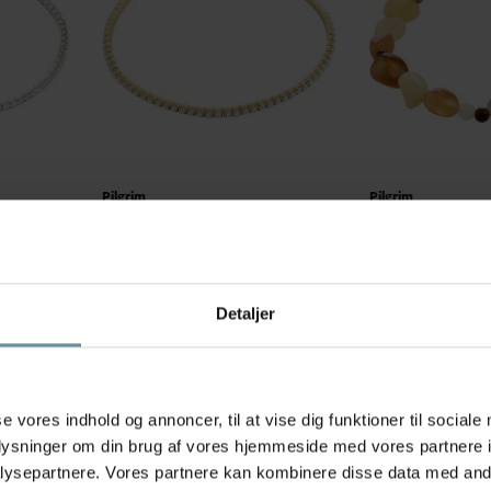
Pilgrim
Pilgrim
Pilgrim ARASH perle armbånd
Pilgrim IRIS arm
262532012 Guldbelagt
Sand/Multi Sølvbe
149,00 kr
299,00 kr
Detaljer
se vores indhold og annoncer, til at vise dig funktioner til sociale
oplysninger om din brug af vores hjemmeside med vores partnere i
ysepartnere. Vores partnere kan kombinere disse data med andr