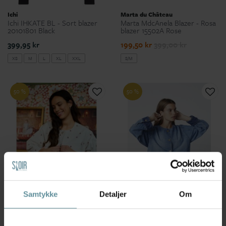
Ichi
Marta du Château
Ichi IHKATE BL - Sort blazer
Marta MdcAnela Blazer - Rosa
20101801 Black
blazer 15502A Rose
399,95 kr
199,50 kr
399,00 kr
XS
M
L
XL
XXL
S/M
50 %
50 %
Samtykke
Detaljer
Om
Black Colour
Co'couture
Black Colour BCCROSS
Co'Couture BilbaoCC Denim
JACKET - Jakke med broderi
Jacket - Cowboy jakke 30362