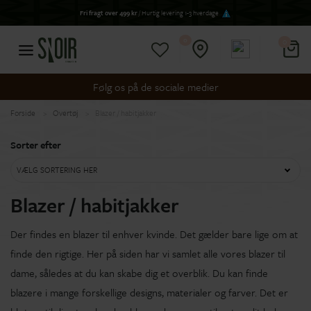
Fri fragt over 499 kr
/ Hurtig levering 1-3 hverdage
0
0
Følg os på de sociale medier
Forside
Overtøj
Blazer / habitjakker
Sorter efter
VÆLG SORTERING HER
Blazer / habitjakker
Der findes en blazer til enhver kvinde. Det gælder bare lige om at
finde den rigtige. Her på siden har vi samlet alle vores blazer til
dame, således at du kan skabe dig et overblik. Du kan finde
blazere i mange forskellige designs, materialer og farver. Det er