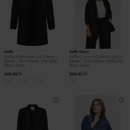
Kaffe
Kaffe Curve
Kaffe KAphoebe 3/4 Sleeve
Kaffe Curve KCpheolo 3/4 SL
Blazer - Sort blazer 10511489
Blazer - Sort blazer 10584092
Black Deep
Black Deep
349,95 kr
399,95 kr
XS
S
M
L
XL
M