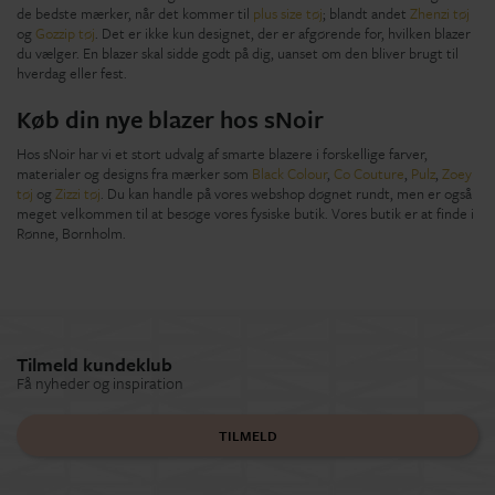
de bedste mærker, når det kommer til
plus size tøj
; blandt andet
Zhenzi tøj
og
Gozzip tøj
. Det er ikke kun designet, der er afgørende for, hvilken blazer
du vælger. En blazer skal sidde godt på dig, uanset om den bliver brugt til
hverdag eller fest.
Køb din nye blazer hos sNoir
Hos sNoir har vi et stort udvalg af smarte blazere i forskellige farver,
materialer og designs fra mærker som
Black Colour
,
Co Couture
,
Pulz
,
Zoey
tøj
og
Zizzi tøj
. Du kan handle på vores webshop døgnet rundt, men er også
meget velkommen til at besøge vores fysiske butik. Vores butik er at finde i
Rønne, Bornholm.
Tilmeld kundeklub
Få nyheder og inspiration
TILMELD