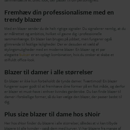
Fremhæv din professionalisme med en
trendy blazer
Med en blazer sender du de helt rigtige signaler. Du signalerer nemlig, at du
er målrettet og ambitiøs, hvilket vil gavne dig i professionelle
sammenhænge. En blazer kan bruges på jobbet, men fungerer også
glimrende til festlige lejligheder. Der er desuden et væld af
stylingsmuligheder med en moderne blazer. En blazer og et par
elegante
bukser
er en oplagt kombination, hvis du ønsker at skabe et
stilfuldt office-look.
Blazer til damer i alle størrelser
En blazer er ikke kun forbeholdt de tynde damer. Tværtimod! En blazer
fungerer super godt til at fremhæve dine former på en flot måde, og derfor
er blazer et must-have i enhver kvindes garderobe. Du kan finde blazer til
damer i forskellige former, så du kan vælge den blazer, der passer bedst til
dig.
Plus size blazer til dame hos sNoir
Her hos sNoir finder du blazere i alle størrelser, således at vi kan tilbyde
blazere til alle kvinder - også dem med kurver. Vi har blazere fra mange af