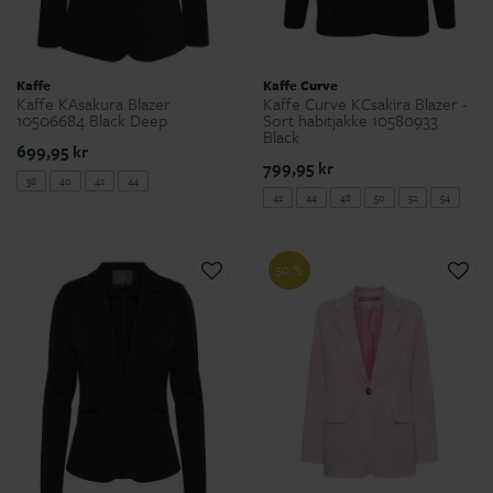
Kaffe
Kaffe Curve
Kaffe KAsakura Blazer
Kaffe Curve KCsakira Blazer -
10506684 Black Deep
Sort habitjakke 10580933
Black
699,95 kr
799,95 kr
38
40
42
44
42
44
48
50
52
54
50 %