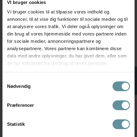
41139 Off White
Denim Blue
VI bruger cookies
399,98 kr
799,95 kr
499,98 kr
999,95 kr
Vi bruger cookies til at tilpasse vores indhold og
annoncer, til at vise dig funktioner til sociale medier og til
L/XL
S
at analysere vores trafik. Vi deler også oplysninger om
din brug af vores hjemmeside med vores partnere inden
50 %
50 %
+42
for sociale medier, annonceringspartnere og
analysepartnere. Vores partnere kan kombinere disse
data med andre oplysninger, du har givet dem, eller som
de har indsamlet fra din brug af deres tjenester.
FILTER
Samtykkevalg
Nødvendig
Præferencer
Zhenzi
Pulz
Zhenzi Zh-Suzy 1207-Jacket
Pulz PZANNI JACKET - Denim
L/S - Grøn jakke 201207 Deep
jakke 50210299 Medium Blue
Forrest
Denim
Statistik
299,98 kr
599,95 kr
449,98 kr
899,95 kr