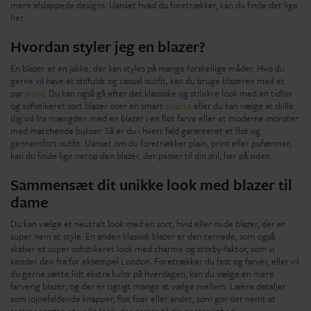
mere afslappede designs. Uanset hvad du foretrækker, kan du finde det lige
her.
Hvordan styler jeg en blazer?
En blazer er en jakke, der kan styles på mange forskellige måder. Hvis du
gerne vil have et stilfuldt og casual outfit, kan du bruge blazeren med et
par
jeans
. Du kan også gå efter det klassiske og stilsikre look med en tidløs
og sofistikeret sort blazer over en smart
skjorte
eller du kan vælge at skille
dig ud fra mængden med en blazer i en flot farve eller et moderne mønster
med matchende bukser. Så er du i hvert fald garanteret et flot og
gennemført outfit. Uanset om du foretrækker plain, print eller pufærmer,
kan du finde lige netop den blazer, der passer til din stil, her på siden.
Sammensæt dit unikke look med blazer til
dame
Du kan vælge et neutralt look med en sort, hvid eller nude blazer, der er
super nem at style. En anden klassisk blazer er den ternede, som også
skaber et super sofistikeret look med charme og storby-faktor, som vi
kender den fra for eksempel London. Foretrækker du fest og farver, eller vil
du gerne sætte lidt ekstra kulør på hverdagen, kan du vælge en mere
farverig blazer; og der er rigtigt mange at vælge mellem. Lækre detaljer
som iøjnefaldende knapper, flot foer eller andet, som gør det nemt at
sammensætte et unikt look, der passer til din personlighed.