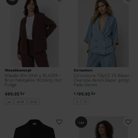
Wasabiconcept
Co'couture
Wasabi WA-SINA 5 BLAZER -
Co'couture TillyCC SS Blazer -
Brun habitjakke W20605 Hot
Oversize denim blazer 40051
Fudge
Fade Denim
499,95 kr
1.199,95 kr
44
46-48
50-52
S
M
+42