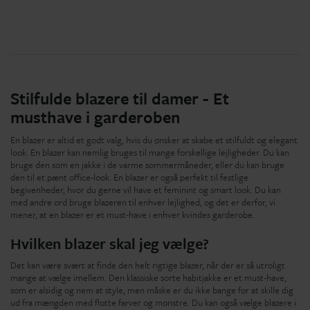
Stilfulde blazere til damer - Et
musthave i garderoben
En blazer er altid et godt valg, hvis du ønsker at skabe et stilfuldt og elegant
look. En blazer kan nemlig bruges til mange forskellige lejligheder. Du kan
bruge den som en jakke i de varme sommermåneder, eller du kan bruge
den til et pænt office-look. En blazer er også perfekt til festlige
begivenheder, hvor du gerne vil have et feminint og smart look. Du kan
med andre ord bruge blazeren til enhver lejlighed, og det er derfor, vi
mener, at en blazer er et must-have i enhver kvindes garderobe.
Hvilken blazer skal jeg vælge?
Det kan være svært at finde den helt rigtige blazer, når der er så utroligt
mange at vælge imellem. Den klassiske sorte habitjakke er et must-have,
som er alsidig og nem at style, men måske er du ikke bange for at skille dig
ud fra mængden med flotte farver og mønstre. Du kan også vælge blazere i