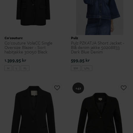
Co'couture
Pulz
Co'couture VolaCC Single
Pulz PZKATJA Short Jacket -
Oversize Blazer - Sort
Blå denim jakke 50208833
habitjakke 30050 Black
Dark Blue Denim
1.399,95 kr
599,95 kr
M
L
XL
S/M
L/XL
+42