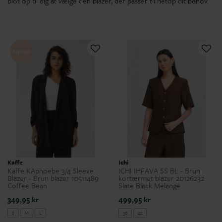
blot op til dig at vælge den blazer, der passer til netop dit behov.
Nyhed
Kaffe
Ichi
Kaffe KAphoebe 3/4 Sleeve
ICHI IHFAVA SS BL - Brun
Blazer - Brun blazer 10511489
kortærmet blazer 20126232
Coffee Bean
Slate Black Melange
349,95 kr
499,95 kr
S
M
L
36
42