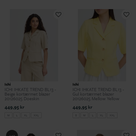
Ichi
Ichi
ICHI IHKATE TREND BL13 -
ICHI IHKATE TREND BL13 -
Beige kortærmet blazer
Gul kortærmet blazer
20126025 Doeskin
20126025 Mellow Yellow
449,95 kr
449,95 kr
M
L
XL
XXL
S
M
L
XL
XXL
+42