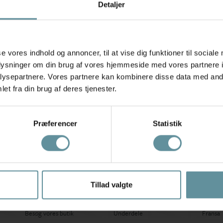
Detaljer
se vores indhold og annoncer, til at vise dig funktioner til sociale
oplysninger om din brug af vores hjemmeside med vores partnere i
ysepartnere. Vores partnere kan kombinere disse data med andr
et fra din brug af deres tjenester.
Præferencer
Statistik
Tilmeld kundeklub
TILMELD
Få nyheder og inspiration
Kundeservice
Kategorier
Brand
Tillad valgte
Om sNoir Bornholm
Overdele
Pulz Je
Besøg vores butik
Underdele
Fransa