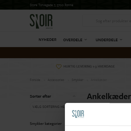
Store Torvegade 7, 3700 Rønne
NYHEDER
OVERDELE
UNDERDELE
HURTIG LEVERING 1-3 HVERDAGE
Forside
Accessories
Smykker
Ankelkæder
Ankelkæde
Sorter efter
VÆLG SORTERING HER
Smykker kategorier