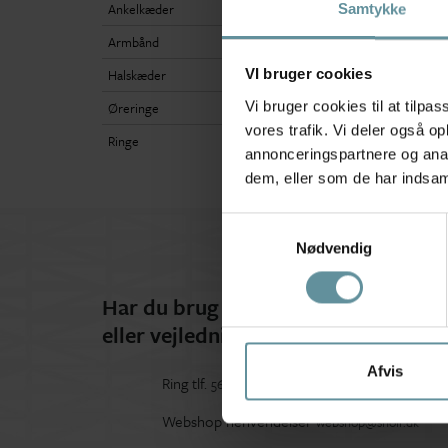
Ankelkæder
Samtykke
Armbånd
Halskæder
VI bruger cookies
Vi bruger cookies til at tilpas
Øreringe
vores trafik. Vi deler også 
Ringe
annonceringspartnere og anal
dem, eller som de har indsaml
Samtykkevalg
Nødvendig
Har du brug for hjælp
eller vejledning?
Afvis
Ring tlf.
56 91 00 90
Webshop henvendelser
webshop@snoir.dk