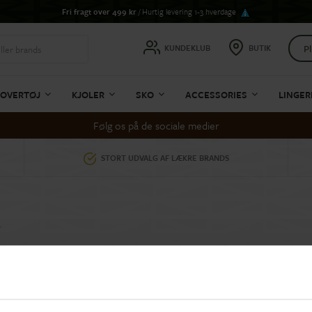
Fri fragt over 499 kr
/ Hurtig levering 1-3 hverdage
Pl
KUNDEKLUB
BUTIK
OVERTØJ
KJOLER
SKO
ACCESSORIES
LINGER
Følg os på de sociale medier
STORT UDVALG AF LÆKRE BRANDS
r