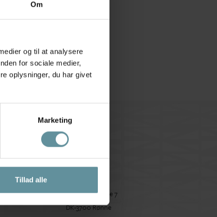
Om
 medier og til at analysere
nden for sociale medier,
e oplysninger, du har givet
Marketing
s
Besøg butik
Tillad alle
Store Torvegade 7
ans
DK-3700 Rønne