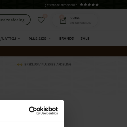
5 stjernede anmeldelser
0
0
0
VARE
ussize afdeling
DIN INDKØBSKURV
BRANDS
SALE
I/NATTØJ
PLUS SIZE
EKSKLUSIV PLUSSIZE AFDELING