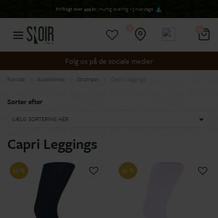
Fri fragt over 499 kr
/ Hurtig levering 1-3 hverdage
0
0
Følg os på de sociale medier
Forside
Accessories
Strømper
Capri Leggings
Sorter efter
VÆLG SORTERING HER
Capri Leggings
50 %
50 %