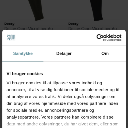
Decoy
Decoy
Decoy Capri Microfiber 60
Decoy Capri Microfiber 60
den - Armygrønne Leggings
den - Leggings 19661 Black
19661 Green
50,00 kr
100,00 kr
50,00 kr
100,00 kr
S/M
M/L
XXL
XXXL
S/M
M/L
XL
XXL
XXXL
Samtykke
Detaljer
Om
VI bruger cookies
Vi bruger cookies til at tilpasse vores indhold og
annoncer, til at vise dig funktioner til sociale medier og til
at analysere vores trafik. Vi deler også oplysninger om
din brug af vores hjemmeside med vores partnere inden
Tilmeld kundeklub
for sociale medier, annonceringspartnere og
Få nyheder og inspiration
analysepartnere. Vores partnere kan kombinere disse
data med andre oplysninger, du har givet dem, eller som
TILMELD