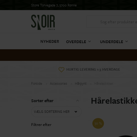
Store Torvegade 7, 3700 Rønne
NYHEDER
OVERDELE
UNDERDELE
HURTIG LEVERING 1-3 HVERDAGE
Forside
Accessories
Hårpynt
Hårelastikker
Hårelastikk
Sorter efter
VÆLG SORTERING HER
30 %
Filtrer efter