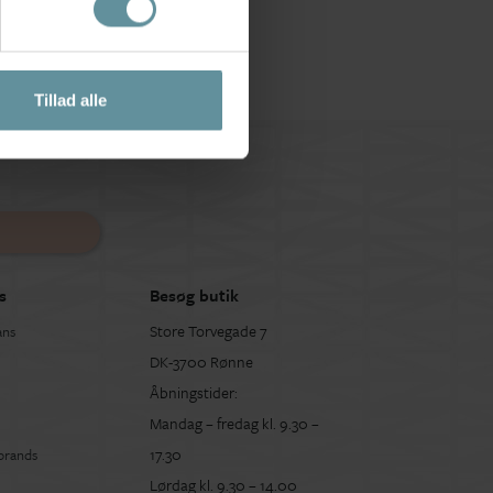
Tillad alle
s
Besøg butik
Store Torvegade 7
ans
DK-3700 Rønne
Åbningstider:
Mandag – fredag kl. 9.30 –
17.30
 brands
Lørdag kl. 9.30 – 14.00