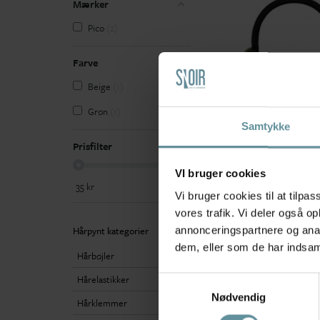
Mærker
Pico
2
Farve
Beige
1
Grøn
1
Samtykke
Prisfilter
Pico
Pico Romy Elastic - Håre
med harpiks vedhæng E
VI bruger cookies
Ocean
35
kr
35
kr
Vi bruger cookies til at tilpas
35,00 kr
50,00 kr
vores trafik. Vi deler også 
Hårpynt kategorier
annonceringspartnere og anal
dem, eller som de har indsaml
Hårbøjler
Hårelastikker
Samtykkevalg
Nødvendig
Hårklemmer