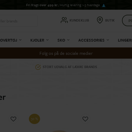
Fri fragt over 499 kr
/ Hurtig levering 1-3 hverdage
Pl
KUNDEKLUB
BUTIK
OVERTØJ
KJOLER
SKO
ACCESSORIES
LINGER
Følg os på de sociale medier
STORT UDVALG AF LÆKRE BRANDS
er
30 %