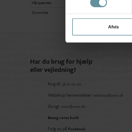
Hårspænder
Scrunchie
Afvis
Har du brug for hjælp
eller vejledning?
Ring tlf.
56 91 00 90
Webshop henvendelser
webshop@snoir.dk
Øvrigt:
snoir@snoir.dk
Besøg vores butik
Følg os på
Facebook