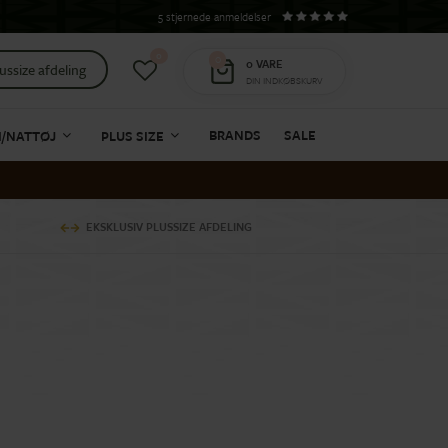
5 stjernede anmeldelser
0
0
0
VARE
ussize afdeling
DIN INDKØBSKURV
BRANDS
SALE
I/NATTØJ
PLUS SIZE
EKSKLUSIV PLUSSIZE AFDELING