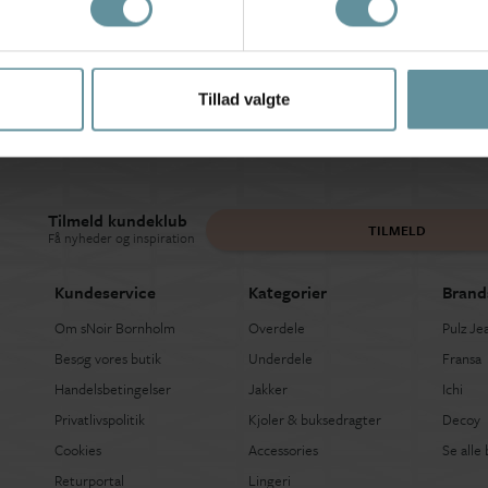
Tillad valgte
Tilmeld kundeklub
TILMELD
Få nyheder og inspiration
Kundeservice
Kategorier
Brand
Om sNoir Bornholm
Overdele
Pulz Je
Besøg vores butik
Underdele
Fransa
Handelsbetingelser
Jakker
Ichi
Privatlivspolitik
Kjoler & buksedragter
Decoy
Cookies
Accessories
Se alle
Returportal
Lingeri