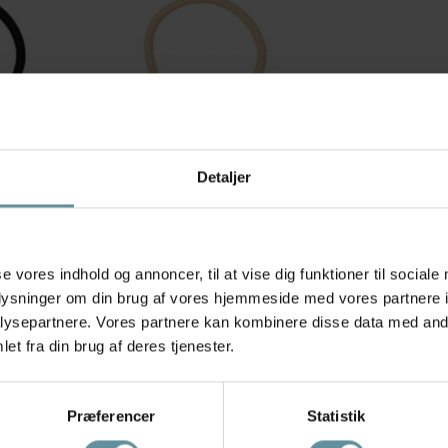
Detaljer
Pico
lastik
Pico Romy Elastic - Hårelastik
L17
med harpiks vedhæng EL17 Ivory
35,00 kr
50,00 kr
se vores indhold og annoncer, til at vise dig funktioner til sociale
oplysninger om din brug af vores hjemmeside med vores partnere i
ysepartnere. Vores partnere kan kombinere disse data med andr
et fra din brug af deres tjenester.
Præferencer
Statistik