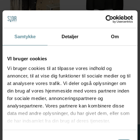
Zhenzi
Zhenzi
Zhenzi Zh-Tori 1116-Tunika 3/4 -
Zhenzi Zh- Siba 1047 -Tunic -
Sort tunika 201116 Black
Grøn tunika 201047 Stone
Green
164,99 kr
549,95 kr
Samtykke
Detaljer
Om
249,98 kr
499,95 kr
L
S
VI bruger cookies
Vi bruger cookies til at tilpasse vores indhold og
50 %
50 %
+42
+42
annoncer, til at vise dig funktioner til sociale medier og til
at analysere vores trafik. Vi deler også oplysninger om
din brug af vores hjemmeside med vores partnere inden
for sociale medier, annonceringspartnere og
analysepartnere. Vores partnere kan kombinere disse
data med andre oplysninger, du har givet dem, eller som
de har indsamlet fra din brug af deres tjenester.
FILTER
Samtykkevalg