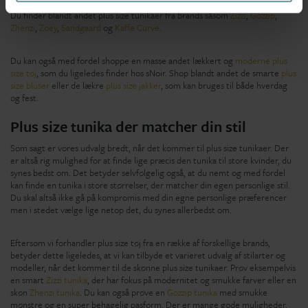
Hos sNoir kan du finde masser af lækre og trendy tunikaer i store størrelser.
Du finder blandt andet plus size tunikaer fra brands såsom
Zizzi
,
Gozzip
,
Zhenzi
,
Zoey
,
Sandgaard
og
Kaffe Curve
.
Du kan også med fordel shoppe en masse andet lækkert og
moderne plus
size tøj
, som du ligeledes finder hos sNoir. Shop blandt andet de smarte
plus
size bluser
eller de lækre
plus size jakker
, som kan bruges til både hverdag
og fest.
Plus size tunika der matcher din stil
Som sagt er vores udvalg bredt, når det kommer til plus size tunikaer. Der
er altså rig mulighed for at finde lige præcis den tunika til store kvinder, du
synes bedst om. Det betyder selvfølgelig også, at du nemt og med fordel
kan finde en tunika i store størrelser, der matcher din egen personlige stil.
Du skal altså ikke gå på kompromis med din egne personlige præferencer
men i stedet vælge lige netop det, du synes allerbedst om.
Eftersom vi forhandler plus size tøj fra en række af forskellige brands,
betyder dette ligeledes, at vi kan tilbyde et varieret udvalg af stilarter og
modeller, når det kommer til de skønne plus size tunikaer. Prøv eksempelvis
en smart
Zizzi tunika
, der har fokus på modernitet og smukke farver eller en
skøn
Zhenzi tunika
. Du kan også prøve en
Gozzip tunika
med smukke
mønstre og en super behagelig pasform. Der er mange gode muligheder,