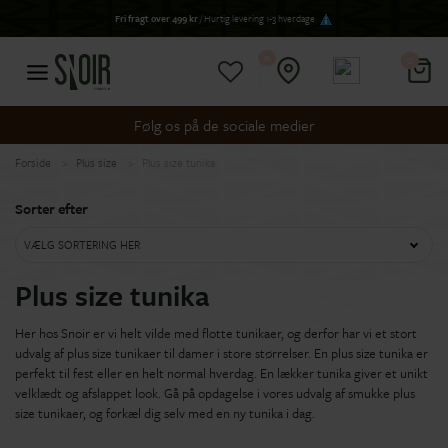
Fri fragt over 499 kr
/ Hurtig levering 1-3 hverdage
0
0
Følg os på de sociale medier
Forside
Plus size
Plus size tunika
Sorter efter
VÆLG SORTERING HER
Plus size tunika
Her hos Snoir er vi helt vilde med flotte tunikaer, og derfor har vi et stort
udvalg af plus size tunikaer til damer i store størrelser. En plus size tunika er
perfekt til fest eller en helt normal hverdag. En lækker tunika giver et unikt
velklædt og afslappet look. Gå på opdagelse i vores udvalg af smukke plus
size tunikaer, og forkæl dig selv med en ny tunika i dag.