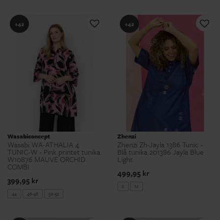
+42
+42
Wasabiconcept
Zhenzi
Wasabi WA-ATHALIA 4
Zhenzi Zh-Jayla 1386 Tunic -
TUNIC-W - Pink printet tunika
Blå tunika 201386 Jayla Blue
W10876 MAUVE ORCHID
Light
COMBI
499,95 kr
399,95 kr
S
M
44
46-48
50-52