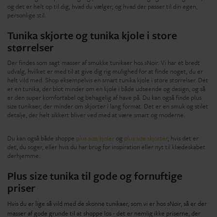
og det er helt op til dig, hvad du vælger, og hvad der passer til din egen,
personlige stil.
Tunika skjorte og tunika kjole i store
størrelser
Der findes som sagt masser af smukke tunikaer hos sNoir. Vi har et bredt
udvalg, hvilket er med til at give dig rig mulighed for at finde noget, du er
helt vild med. Shop eksempelvis en smart tunika kjole i store størrelser. Det
er en tunika, der blot minder om en kjole i både udseende og design, og så
er den super komfortabel og behagelig af have på. Du kan også finde plus
size tunikaer, der minder om skjorter i lang format. Det er en smuk og stilet
detalje, der helt sikkert bliver ved med at være smart og moderne.
Du kan også både shoppe
plus size kjoler
og
plus size skjorter
, hvis det er
det, du søger, eller hvis du har brug for inspiration eller nyt til klædeskabet
derhjemme.
Plus size tunika til gode og fornuftige
priser
Hvis du er lige så vild med de skønne tunikaer, som vi er hos sNoir, så er der
masser af gode grunde til at shoppe løs - det er nemlig ikke priserne, der