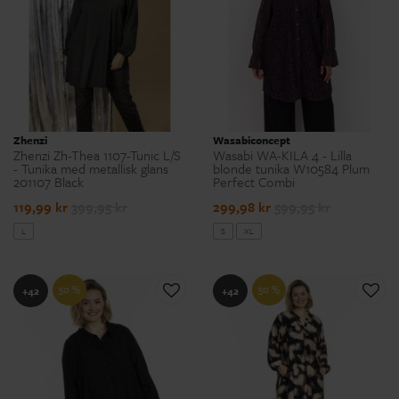
Zhenzi
Wasabiconcept
Zhenzi Zh-Thea 1107-Tunic L/S
Wasabi WA-KILA 4 - Lilla
- Tunika med metallisk glans
blonde tunika W10584 Plum
201107 Black
Perfect Combi
119,99 kr
399,95 kr
299,98 kr
599,95 kr
L
S
XL
50 %
50 %
+42
+42