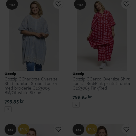
+42
+42
Gozzip
Gozzip
Gozzip GCharlotte Oversize
Gozzip GGerda Oversize Shirt
Shirt Tunika - Stribet tunika
Tunic - Rød/Pink printet tunika
med broderie G263005
G263065 Pink/Red
Blå/Offwhite Stripe
799,95 kr
799,95 kr
L
S
50 %
50 %
+42
+42