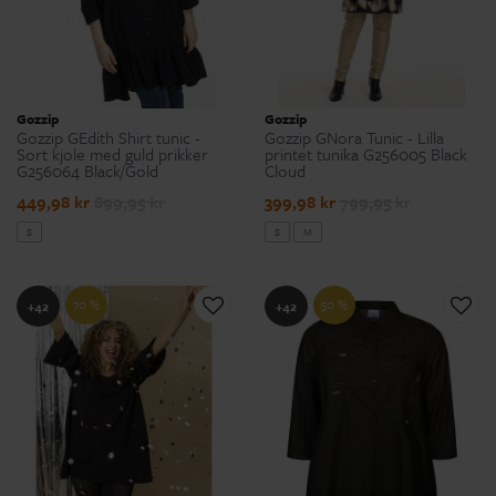
Gozzip
Gozzip
Gozzip GEdith Shirt tunic -
Gozzip GNora Tunic - Lilla
Sort kjole med guld prikker
printet tunika G256005 Black
G256064 Black/Gold
Cloud
449,98 kr
899,95 kr
399,98 kr
799,95 kr
S
S
M
70 %
50 %
+42
+42