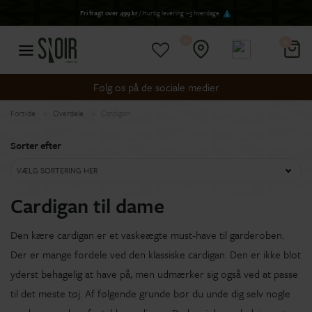
Fri fragt over 499 kr
/ Hurtig levering 1-3 hverdage
0
0
Følg os på de sociale medier
Forside
Overdele
Cardigan
Sorter efter
VÆLG SORTERING HER
Cardigan til dame
Den kære cardigan er et vaskeægte must-have til garderoben.
Der er mange fordele ved den klassiske cardigan. Den er ikke blot
yderst behagelig at have på, men udmærker sig også ved at passe
til det meste tøj. Af følgende grunde bør du unde dig selv nogle