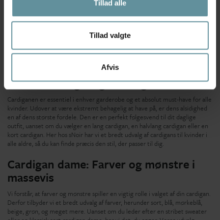
Tillad alle
En cardigan er ikke bare en cardigan.
De findes i utallige designs og farver. Vores udvalg omfatter cardigans, der
passer til enhver lejlighed – og enhver kvinde. Vi har håndplukket cardigans
fra nogle af de bedste modebrands, der laver cardigans til damer i alle aldre
Tillad valgte
og størrelser; fra XS til skønne kurvede
plus size
kvinder. Vores
plus size
cardigans og strik
er designet med tanke på de kvindelige former, så de er
både flatterende og komfortable – præcis som en cardigan bør være.
Afvis
Både korte og lange cardigan dame
Cardiganen er essentiel i enhver garderobe og et absolut must-have for alle
kvinder. Udover at være ekstremt behagelig at have på, er dens alsidighed
en af dens største fordele. Den er en perfekt følgesvend til dit daglige
outfit, uanset om du vælger en lang cardigan, en halvlang cardigan eller en
kort cardigan. Her hos sNoir har vi et bredt udvalg af cardigans til kvinder i
alle aldre, så du kan finde præcis den stil, der passer til dig.
Cardigan dame: Farver og mønstre i
massevis
Vi forstår, at farver og mønstre spiller en vigtig rolle i valget af din cardigan.
Derfor tilbyder vi et bredt udvalg af farver, herunder sort, blå, mørkeblå,
beige, grøn, og meget mere. Uanset om du leder efter en stribet sweater
eller en klassisk sort cardigan dame, har vi det, du søger. Vores udvalg