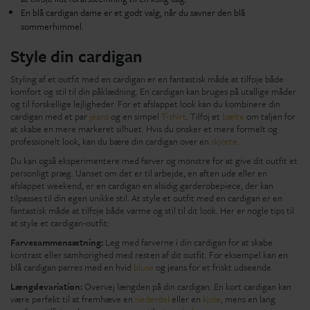
En blå cardigan dame er et godt valg, når du savner den blå
sommerhimmel.
Style din cardigan
Styling af et outfit med en cardigan er en fantastisk måde at tilføje både
komfort og stil til din påklædning. En cardigan kan bruges på utallige måder
og til forskellige lejligheder. For et afslappet look kan du kombinere din
cardigan med et par
jeans
og en simpel
T-shirt
. Tilføj et
bælte
om taljen for
at skabe en mere markeret silhuet. Hvis du ønsker et mere formelt og
professionelt look, kan du bære din cardigan over en
skjorte
.
Du kan også eksperimentere med farver og mønstre for at give dit outfit et
personligt præg. Uanset om det er til arbejde, en aften ude eller en
afslappet weekend, er en cardigan en alsidig garderobepiece, der kan
tilpasses til din egen unikke stil. At style et outfit med en cardigan er en
fantastisk måde at tilføje både varme og stil til dit look. Her er nogle tips til
at style et cardigan-outfit:
Farvesammensætning:
Leg med farverne i din cardigan for at skabe
kontrast eller samhørighed med resten af dit outfit. For eksempel kan en
blå cardigan parres med en hvid
bluse
og jeans for et friskt udseende.
Længdevariation:
Overvej længden på din cardigan. En kort cardigan kan
være perfekt til at fremhæve en
nederdel
eller en
kjole
, mens en lang