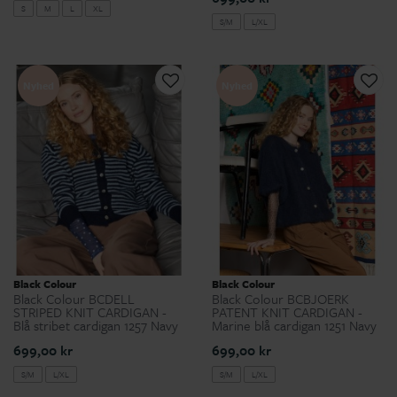
S
M
L
XL
S/M
L/XL
Nyhed
Nyhed
Black Colour
Black Colour
Black Colour BCDELL
Black Colour BCBJOERK
STRIPED KNIT CARDIGAN -
PATENT KNIT CARDIGAN -
Blå stribet cardigan 1257 Navy
Marine blå cardigan 1251 Navy
699,00 kr
699,00 kr
S/M
L/XL
S/M
L/XL