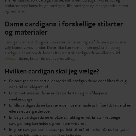
omfatter også lange beige cardigans, lilla cardigans og mange andre farver
og mønstre.
Dame cardigans i forskellige stilarter
og materialer
Cardigan dame
strik
og strik sweater dame er nogle af de mest populære
valg blandt vores kunder. De er ikke kun varme, men også stilfulde og
alsidige. Uanset om du leder efter en strik cardigan dame eller en uld
sweater
dame, finder du det i vores udvalg.
Hvilken cardigan skal jeg vælge?
En cardigan dame sort eller mørkeblå cardigan dame er et klassisk valg,
der altid ser elegant ud.
En stribet sweater dame er det perfekte valg til afslappede
weekenddage.
En lilla cardigan dame kan være den ideelle måde at tilføje lidt farve til en
ellers neutral garderobe.
En beige cardigan dame er både stilfuld og enkel. En strikket beige
cardigan lang kan holde dig varm om vinteren.
En grøn cardigan dame passer perfekt til foråret – eller når du har lyst til
at tilføje lidt forårsstemning til en kølig dag.