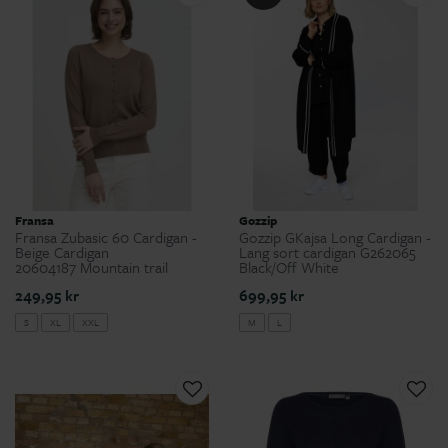
Fransa
Gozzip
Fransa Zubasic 60 Cardigan -
Gozzip GKajsa Long Cardigan -
Beige Cardigan
Lang sort cardigan G262065
20604187 Mountain trail
Black/Off White
249,95 kr
699,95 kr
S
XL
XXL
M
L