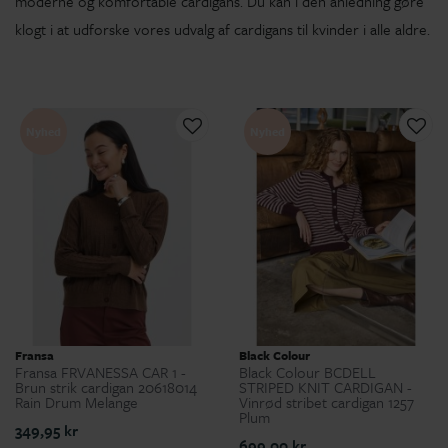
moderne og komfortable cardigans. Du kan i den anledning gøre
klogt i at udforske vores udvalg af cardigans til kvinder i alle aldre.
Nyhed
Nyhed
Fransa
Black Colour
Fransa FRVANESSA CAR 1 -
Black Colour BCDELL
Brun strik cardigan 20618014
STRIPED KNIT CARDIGAN -
Rain Drum Melange
Vinrød stribet cardigan 1257
Plum
349,95 kr
699,00 kr