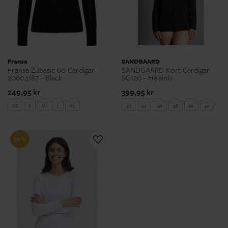
Fransa
SANDGAARD
Fransa Zubasic 60 Cardigan
SANDGAARD Kort Cardigan
20604187 - Black
SG120 - Helsinki
249,95 kr
399,95 kr
XS
S
M
L
XL
42
44
46
48
50
52
54
50 %