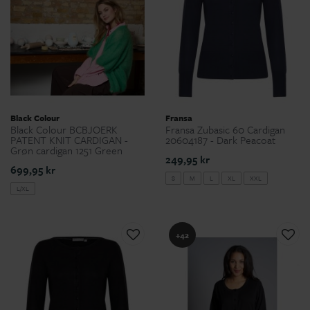
Black Colour
Fransa
Black Colour BCBJOERK
Fransa Zubasic 60 Cardigan
PATENT KNIT CARDIGAN -
20604187 - Dark Peacoat
Grøn cardigan 1251 Green
249,95 kr
699,95 kr
S
M
L
XL
XXL
L/XL
+42