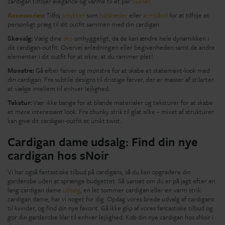
cardigan tilføjer elegance og varme til et par
bukser
.
Accessories
:
Tilføj
smykker
som
halskæder
eller
armbånd
for at tilføje et
personligt præg til dit outfit sammen med din cardigan.
Skovalg:
Vælg dine
sko
omhyggeligt, da de kan ændre hele dynamikken i
dit cardigan-outfit. Overvej anledningen eller begivenheden samt de andre
elementer i dit outfit for at sikre, at du rammer plet!
Mønstre:
Gå efter farver og mønstre for at skabe et statement-look med
din cardigan. Fra subtile designs til dristige farver, der er masser af stilarter
at vælge imellem til enhver lejlighed.
Tekstur:
Vær ikke bange for at blande materialer og teksturer for at skabe
et mere interessant look. Fra chunky strik til glat silke – mixet af strukturer
kan give dit cardigan-outfit et unikt twist.
Cardigan dame udsalg: Find din nye
cardigan hos sNoir
Vi har også fantastiske tilbud på cardigans, så du kan opgradere din
garderobe uden at sprænge budgettet. Så uanset om du er på jagt efter en
lang cardigan dame
udsalg
, en let sommer cardigan eller en varm strik
cardigan dame, har vi noget for dig. Opdag vores brede udvalg af cardigans
til kvinder, og find din nye favorit. Gå ikke glip af vores fantastiske tilbud og
gør din garderobe klar til enhver lejlighed. Køb din nye cardigan hos sNoir i