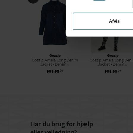
Afvis
Gozzip
Gozzip
Gozzip Amela Long Denim
Gozzip Amela Long Den
Jacket - Denim...
Jacket - Denim...
999,95 kr
999,95 kr
Har du brug for hjælp
eller vejledning?