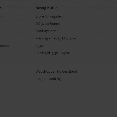
s
Besøg butik
Store Torvegade 7
ans
DK-3700 Rønne
Åbningstider:
Mandag – fredag kl. 9.30 –
17.30
 brands
Lørdag kl. 9.30 – 14.00
Webshoppen holder åbent
døgnet rundt :o)