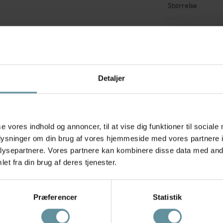
Størrelse
Tilf
Detaljer
Hurtig 1
se vores indhold og annoncer, til at vise dig funktioner til sociale
oplysninger om din brug af vores hjemmeside med vores partnere i
ysepartnere. Vores partnere kan kombinere disse data med andr
Anbefalede produkter
et fra din brug af deres tjenester.
Produkter med samme mærke
Præferencer
Statistik
+42
+42
+4