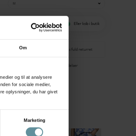
M
øj til indkøbskurv
Eller køb i butik
Om
-3 dages levering
14 dages fuld returret
40+ glade anmeldelser
 medier og til at analysere
nden for sociale medier,
e oplysninger, du har givet
Marketing
2
+42