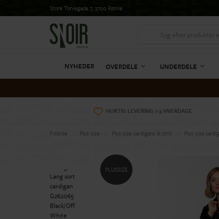
Store Torvegade 7, 3700 Rønne
NYHEDER
OVERDELE
UNDERDELE
HURTIG LEVERING 1-3 HVERDAGE
Forside
Plus size
Plus size cardigans & strik
Plus size cardi
PLUSSIZE