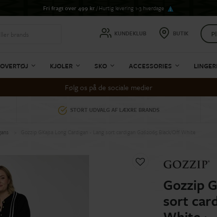
Fri fragt over 499 kr
/ Hurtig levering 1-3 hverdage
Pl
KUNDEKLUB
BUTIK
OVERTØJ
KJOLER
SKO
ACCESSORIES
LINGER
Følg os på de sociale medier
STORT UDVALG AF LÆKRE BRANDS
gans
Gozzip GKajsa Long Cardigan - Lang sort cardigan G262065 Black/Off White
Gozzip G
sort car
White