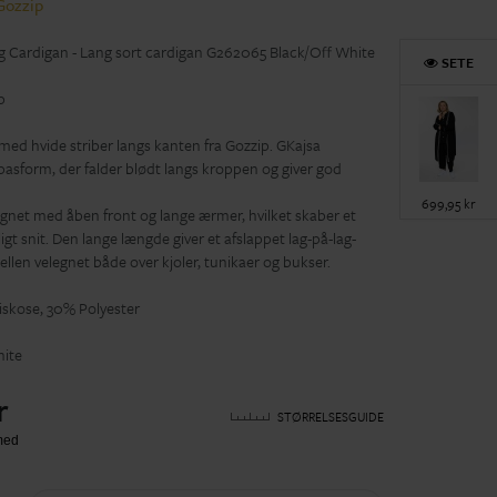
Gozzip
g Cardigan - Lang sort cardigan G262065 Black/Off White
SETE
p
 med hvide striber langs kanten fra Gozzip. GKajsa
pasform, der falder blødt langs kroppen og giver god
699,95 kr
gnet med åben front og lange ærmer, hvilket skaber et
gt snit. Den lange længde giver et afslappet lag-på-lag-
llen velegnet både over kjoler, tunikaer og bukser.
skose, 30% Polyester
ite
r
STØRRELSESGUIDE