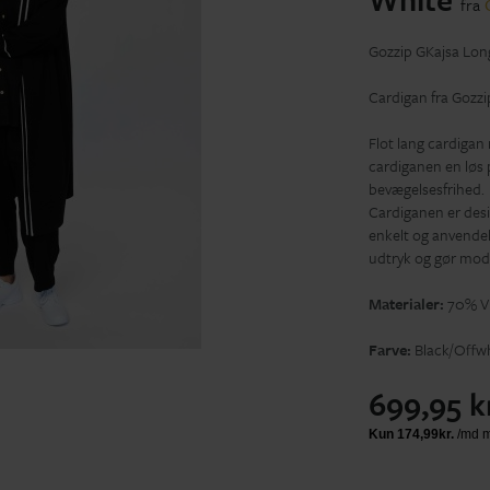
fra
Gozzip GKajsa Lon
Cardigan fra Gozzi
Flot lang cardigan
cardiganen en løs 
bevægelsesfrihed.
Cardiganen er desi
enkelt og anvendeli
udtryk og gør mode
Materialer:
70% Vi
Farve:
Black/Offwh
699,95 k