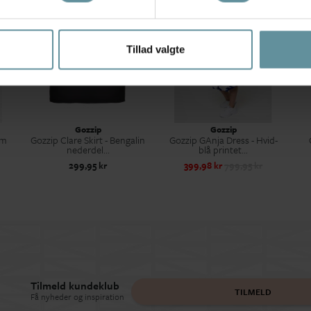
Tillad valgte
Gozzip
Gozzip
im
Gozzip Clare Skirt - Bengalin
Gozzip GAnja Dress - Hvid-
nederdel...
blå printet...
299,95 kr
399,98 kr
799,95 kr
Tilmeld kundeklub
TILMELD
Få nyheder og inspiration