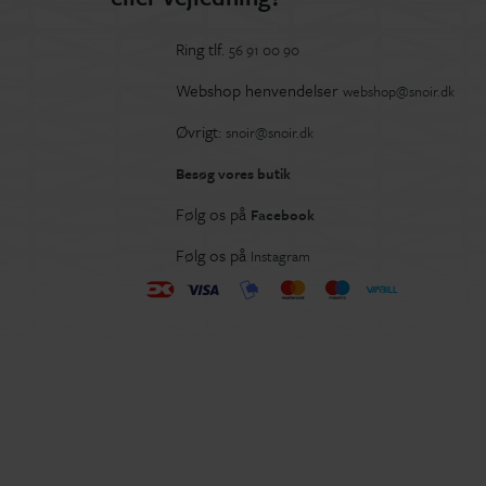
Ring tlf.
56 91 00 90
Webshop henvendelser
webshop@snoir.dk
Øvrigt:
snoir@snoir.dk
Besøg vores butik
Følg os på
Facebook
Følg os på
Instagram