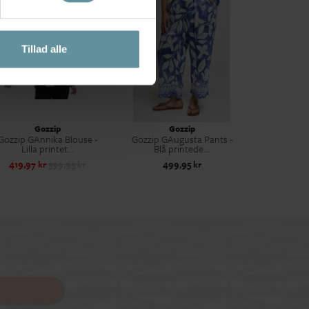
Tillad alle
Gozzip
Gozzip
Gozzip GAnnika Blouse -
Gozzip GAugusta Pants -
Lilla printet...
Blå printede...
419,97 kr
599,95 kr
499,95 kr