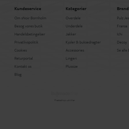
Kundeservice
Kategorier
Brand
Om sNoir Bornholm
Overdele
Pulz Je
Besøg vores butik
Underdele
Fransa
Handelsbetingelser
Jakker
Ichi
Privatlivspolitik
Kjoler & buksedragter
Decoy
Cookies
Accessories
Se alle
Returportal
Lingeri
Kontakt os
Plussize
Blog
Prestashop udvikler