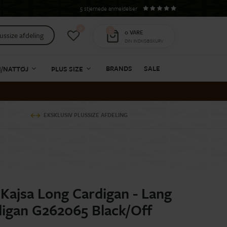
5 stjernede anmeldelser
0
0
0
VARE
ussize afdeling
DIN INDKØBSKURV
BRANDS
SALE
I/NATTØJ
PLUS SIZE
EKSKLUSIV PLUSSIZE AFDELING
Kajsa Long Cardigan - Lang
digan G262065 Black/Off