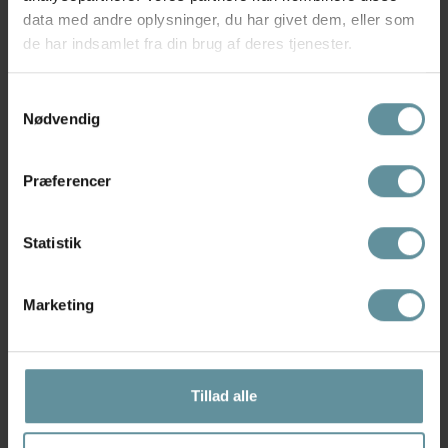
data med andre oplysninger, du har givet dem, eller som
de har indsamlet fra din brug af deres tjenester.
Kategorier
Samtykkevalg
Brands
Nødvendig
Besøg butik
Præferencer
Statistik
Prestashop udvikler
Marketing
Tillad alle