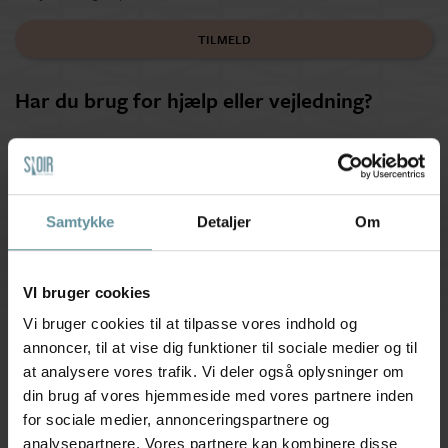
TILMELD
Har du brug for hjælp eller vejledning?
Ring tlf.
56 91 00 90
Webshop henvendelser
webshop@snoir.dk
Samtykke
Detaljer
Om
Øvrigt:
snoir@snoir.dk
Besøg vores butik
VI bruger cookies
Følg os på
Facebook
Vi bruger cookies til at tilpasse vores indhold og
annoncer, til at vise dig funktioner til sociale medier og til
at analysere vores trafik. Vi deler også oplysninger om
din brug af vores hjemmeside med vores partnere inden
for sociale medier, annonceringspartnere og
Kundeservice
analysepartnere. Vores partnere kan kombinere disse