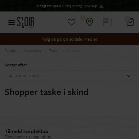
Fri fragt over 499 kr
/ Hurtig levering 1-3 hverdage
0
0
Følg os på de sociale medier
Forside
Accessories
Tasker
Skindnet
Sorter efter
VÆLG SORTERING HER
Shopper taske i skind
Tilmeld kundeklub
Få nyheder og inspiration