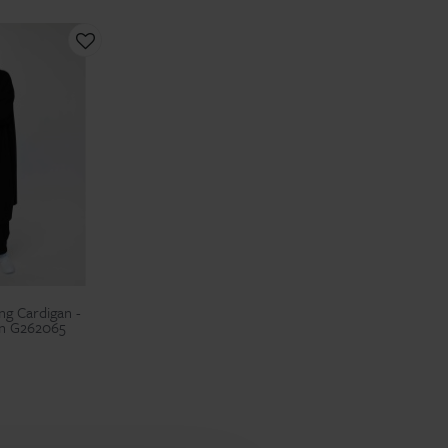
ng Cardigan -
an G262065