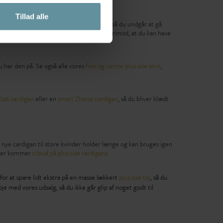
Tillad alle
er kan varme dig, når der er brug for det, så du undgår at gå
har på indenunder. Den åbne funktion gør derimod, at du kan have
u har den på. Se også alle vores
fine og varme plus size strik
,
izzi cardigan
eller en
smart Zhenzi cardigan
, så du bliver klædt
in nye cardigan til store kvinder holder længe og kan bruges igen
r der kommer
tilbud på plus size cardigans
.
for at spare lidt ekstra på en masse lækkert
plus size tøj
, så du
e med vores udsalg, så du ikke går glip af noget godt til