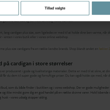
gan der kan holde dig varm
Tillad valgte
r er nem og enkel at tage på, når du fryser lidt om armene. Det er et stykke tøj, d
 size cardigan i store størrelser risikerer du heller ikke at dække det outfit, du 
n at gemme det væk og dermed samtidig holde varmen.
, lang cardigan plus size, som ligeledes er med til at holde dine ben varme, når d
 - enten i vores butik eller i vores online webshop.
me plus size cardigans fra en række kendte brands. Shop blandt andet en
lækker Z
d på cardigan i store størrelser
ns er produceret i gode og kvalitetsrige materialer. Dette er med til at sikre, at d
så får du dem til super gode og fornuftige priser. Du kan også holde øje med, nå
tilbud, som du både finder i butikken og i vores webshop. Der er gode muligheder 
e og ikke mindst gøre dig en god handel på en række skønne varer. Hold løbende øj
usk - vores udsalg stopper aldrig.