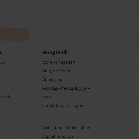
s
Besøg butik
Store Torvegade 7
ans
DK-3700 Rønne
Åbningstider:
Mandag – fredag kl. 9.30 –
17.30
 brands
Lørdag kl. 9.30 – 14.00
Webshoppen holder åbent
døgnet rundt :o)