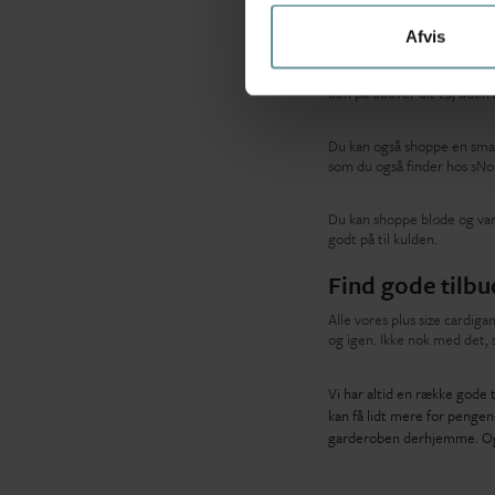
Plus size cardi
Afvis
En cardigan til store kvinde
rundt og fryse. Med en plus
den på udover dit tøj ude
Du kan også shoppe en smart
som du også finder hos sNoir
Du kan shoppe bløde og var
godt på til kulden.
Find gode tilbu
Alle vores plus size cardiga
og igen. Ikke nok med det, 
Vi har altid en række gode 
kan få lidt mere for pengen
garderoben derhjemme. Og h