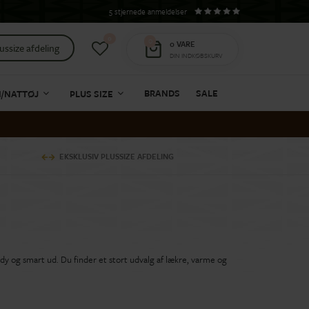
5 stjernede anmeldelser
0
0
0
VARE
ussize afdeling
DIN INDKØBSKURV
BRANDS
SALE
I/NATTØJ
PLUS SIZE
EKSKLUSIV PLUSSIZE AFDELING
endy og smart ud. Du finder et stort udvalg af lækre, varme og