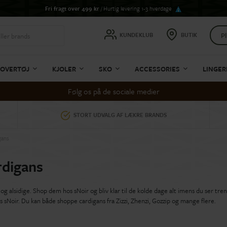
Fri fragt over 499 kr
/ Hurtig levering 1-3 hverdage
Pl
KUNDEKLUB
BUTIK
OVERTØJ
KJOLER
SKO
ACCESSORIES
LINGER
Følg os på de sociale medier
STORT UDVALG AF LÆKRE BRANDS
gans
rdigans
 og alsidige. Shop dem hos sNoir og bliv klar til de kolde dage alt imens du ser tr
s sNoir. Du kan både shoppe cardigans fra Zizzi, Zhenzi, Gozzip og mange flere.