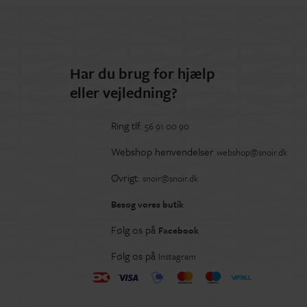
Har du brug for hjælp
eller vejledning?
Ring tlf.
56 91 00 90
Webshop henvendelser
webshop@snoir.dk
Øvrigt:
snoir@snoir.dk
Besøg vores butik
Følg os på
Facebook
Følg os på
Instagram