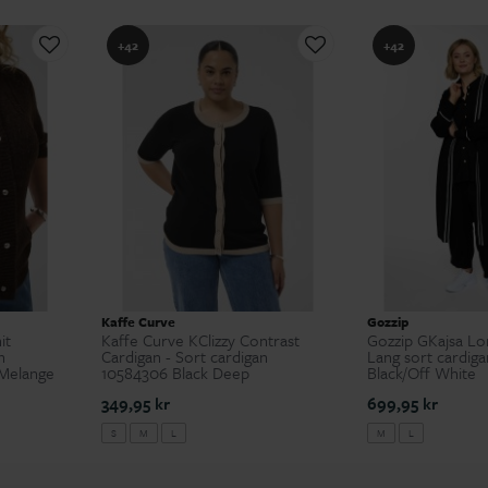
+42
+42
Kaffe Curve
Gozzip
it
Kaffe Curve KClizzy Contrast
Gozzip GKajsa Lo
n
Cardigan - Sort cardigan
Lang sort cardig
Melange
10584306 Black Deep
Black/Off White
349,95 kr
699,95 kr
S
M
L
M
L