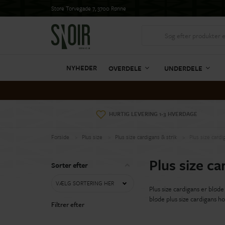
Store Torvegade 7, 3700 Rønne
NYHEDER
OVERDELE
UNDERDELE
HURTIG LEVERING 1-3 HVERDAGE
Forside
Plus size
Plus size cardigans & strik
Plus size cardi
Plus size ca
Sorter efter
VÆLG SORTERING HER
Plus size cardigans er bløde
bløde plus size cardigans ho
Filtrer efter