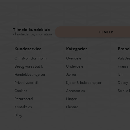
Tilmeld kundeklub
TILMELD
Få nyheder og inspiration
Kundeservice
Kategorier
Brand
Om sNoir Bornholm
Overdele
Pulz Je
Besøg vores butik
Underdele
Fransa
Handelsbetingelser
Jakker
Ichi
Privatlivspolitik
Kjoler & buksedragter
Decoy
Cookies
Accessories
Se alle
Returportal
Lingeri
Kontakt os
Plussize
Blog