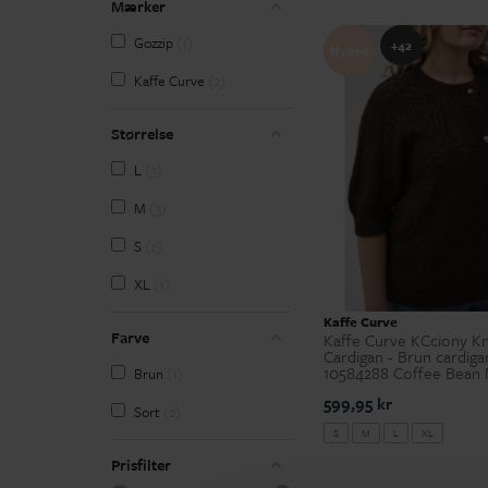
Mærker
Gozzip
1
+42
Nyhed
Kaffe Curve
2
Størrelse
L
3
M
3
S
2
XL
1
Kaffe Curve
Farve
Kaffe Curve KCciony Kn
Cardigan - Brun cardiga
10584288 Coffee Bean 
Brun
1
599,95 kr
Sort
2
S
M
L
XL
Prisfilter