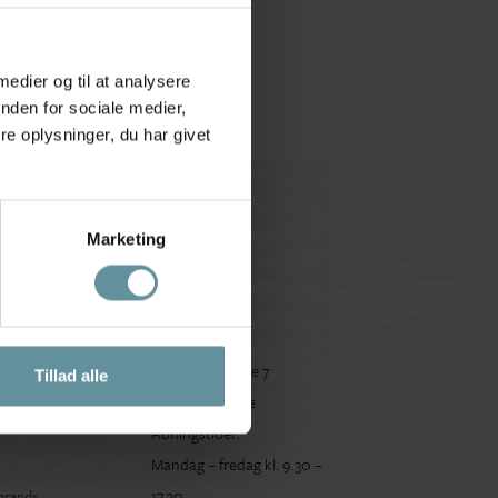
 medier og til at analysere
nden for sociale medier,
e oplysninger, du har givet
Marketing
s
Besøg butik
Store Torvegade 7
ans
Tillad alle
DK-3700 Rønne
Åbningstider:
Mandag – fredag kl. 9.30 –
17.30
 brands