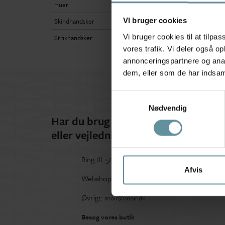
Huer
Skindhandsker
VI bruger cookies
Vi bruger cookies til at tilpas
Strikhandsker
vores trafik. Vi deler også 
annonceringspartnere og anal
dem, eller som de har indsaml
Samtykkevalg
Nødvendig
Har du brug for hjælp
eller vejledning?
Ring tlf.
56 91 00 90
Afvis
Webshop henvendelser
webshop@snoir.dk
Øvrigt:
snoir@snoir.dk
Besøg vores butik