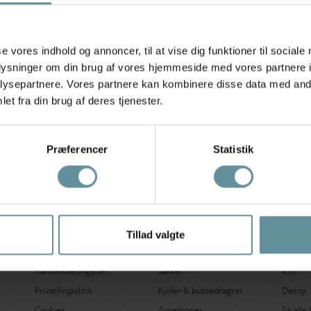
se vores indhold og annoncer, til at vise dig funktioner til sociale
oplysninger om din brug af vores hjemmeside med vores partnere i
ysepartnere. Vores partnere kan kombinere disse data med andr
et fra din brug af deres tjenester.
Præferencer
Statistik
Tilmeld kundeklub
TILMELD
Få nyheder og inspiration
Kundeservice
Kategorier
Brand
Om sNoir Bornholm
Overdele
Pulz Je
Tillad valgte
Besøg vores butik
Underdele
Fransa
Handelsbetingelser
Jakker
Ichi
Privatlivspolitik
Kjoler & buksedragter
Decoy
Cookies
Accessories
Se alle