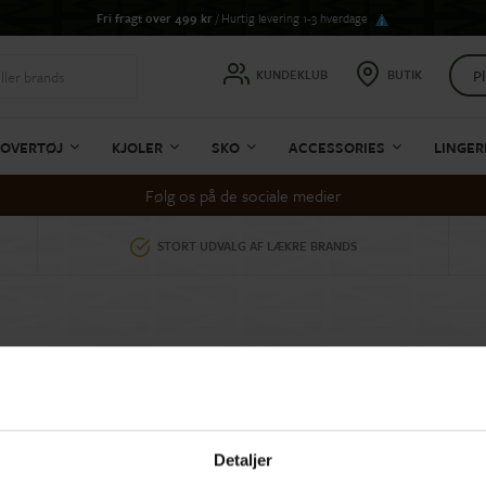
Fri fragt over 499 kr
/ Hurtig levering 1-3 hverdage
Pl
KUNDEKLUB
BUTIK
OVERTØJ
KJOLER
SKO
ACCESSORIES
LINGER
Følg os på de sociale medier
STORT UDVALG AF LÆKRE BRANDS
er
Detaljer