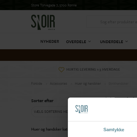
Store Torvegade 7, 3700 Rønne
NYHEDER
OVERDELE
UNDERDELE
HURTIG LEVERING 1-3 HVERDAGE
Forside
Accessories
Huer og handsker
Strikhandsker
Strikhandsk
Sorter efter
VÆLG SORTERING HER
Huer og handsker kategorier
Samtykke