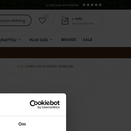
5 stjernede anmeldelser
0
0
0
VARE
ussize afdeling
DIN INDKØBSKURV
BRANDS
SALE
I/NATTØJ
PLUS SIZE
EKSKLUSIV PLUSSIZE AFDELING
Om