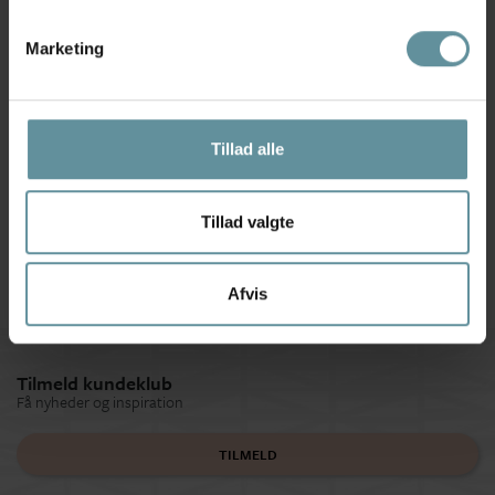
Marketing
Tillad alle
Black Colour
Black Colour
Black Colour BCANNICA BIG
Black Colour BCANNIE MESH
BOW - Sort...
BLOUSE - Blå...
49,50 kr
99,00 kr
199,00 kr
Tillad valgte
Afvis
Tilmeld kundeklub
Få nyheder og inspiration
TILMELD