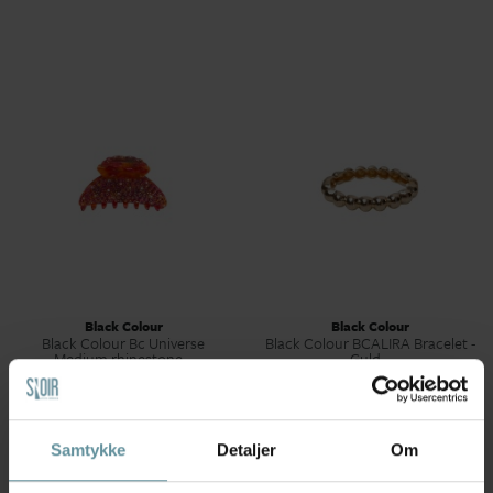
Black Colour
Black Colour
Black Colour Bc Universe
Black Colour BCALIRA Bracelet -
Medium rhinestone...
Guld...
65,00 kr
130,00 kr
149,00 kr
Samtykke
Detaljer
Om