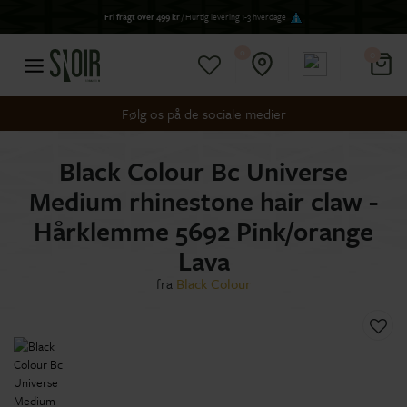
Fri fragt over 499 kr
/ Hurtig levering 1-3 hverdage
0
0
Følg os på de sociale medier
Black Colour Bc Universe
Medium rhinestone hair claw -
Hårklemme 5692 Pink/orange
Lava
fra
Black Colour