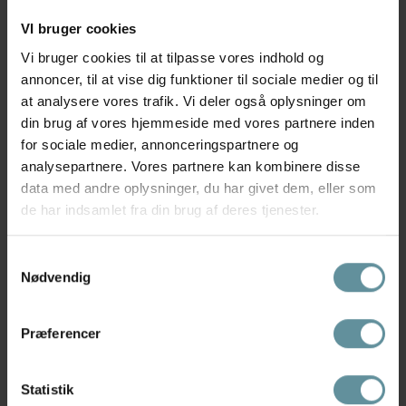
VI bruger cookies
Vi bruger cookies til at tilpasse vores indhold og
annoncer, til at vise dig funktioner til sociale medier og til
at analysere vores trafik. Vi deler også oplysninger om
din brug af vores hjemmeside med vores partnere inden
for sociale medier, annonceringspartnere og
analysepartnere. Vores partnere kan kombinere disse
data med andre oplysninger, du har givet dem, eller som
Black Colour
Black Colour
Black Colour BCALLY LOOSE
Black Colour BCANGELINE
de har indsamlet fra din brug af deres tjenester.
SHIRT - Blå...
SOCK - Strømper...
499,00 kr
69,00 kr
Samtykkevalg
Nødvendig
Præferencer
Statistik