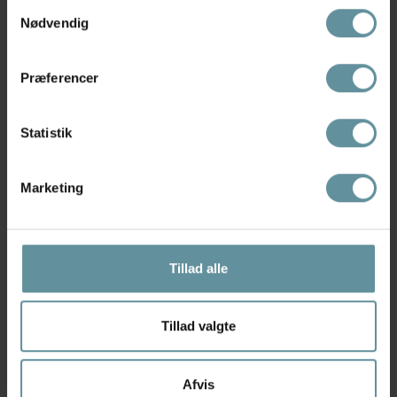
Samtykkevalg
Nødvendig
Præferencer
Black Colour
Black Colour
Black Colour Bc Universe
Black Colour BCALIRA Bracelet -
Medium rhinestone...
Guld...
Statistik
65,00 kr
130,00 kr
149,00 kr
Marketing
Tillad alle
Tillad valgte
Afvis