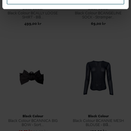
Black Colour
Black Colour
Black Colour BCALLY LOOSE
Black Colour BCANGELINE
SHIRT - Blå...
SOCK - Strømper...
499,00 kr
69,00 kr
Black Colour
Black Colour
Black Colour BCANNICA BIG
Black Colour BCANNIE MESH
BOW - Sort...
BLOUSE - Blå...