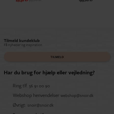
49,50 kr
99,00 kr
199,00 kr
Tilmeld kundeklub
Få nyheder og inspiration
TILMELD
Har du brug for hjælp eller vejledning?
Ring tlf.
56 91 00 90
Webshop henvendelser
webshop@snoir.dk
Øvrigt:
snoir@snoir.dk