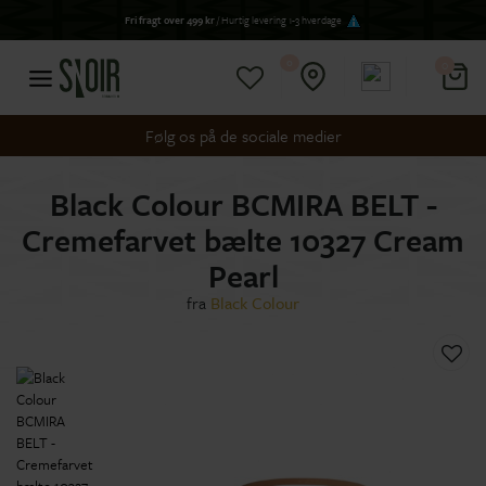
Fri fragt over 499 kr
/ Hurtig levering 1-3 hverdage
0
0
Følg os på de sociale medier
Black Colour BCMIRA BELT -
Cremefarvet bælte 10327 Cream
Pearl
fra
Black Colour