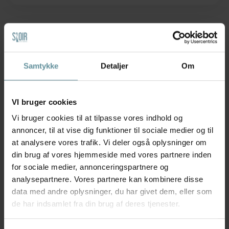
Hurtig 1-3 dages levering
14 dages fuld returret
Samtykke
Detaljer
Om
40+ glade anmeldelser
VI bruger cookies
Anbefalede produkter
Produkter med samme mærke
Vi bruger cookies til at tilpasse vores indhold og
annoncer, til at vise dig funktioner til sociale medier og til
at analysere vores trafik. Vi deler også oplysninger om
din brug af vores hjemmeside med vores partnere inden
for sociale medier, annonceringspartnere og
analysepartnere. Vores partnere kan kombinere disse
data med andre oplysninger, du har givet dem, eller som
de har indsamlet fra din brug af deres tjenester.