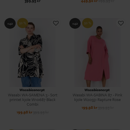
399,95 kr
449,98 kr
899,95 kr
50 %
50 %
+42
+42
Wasabiconcept
Wasabiconcept
Wasabi WA-SAMENA 3 - Sort
Wasabi WA-SABINA 87 - Pink
printet kjole W10687 Black
kjole W20551 Rapture Rose
Combi
199,98 kr
399,95 kr
199,98 kr
399,95 kr