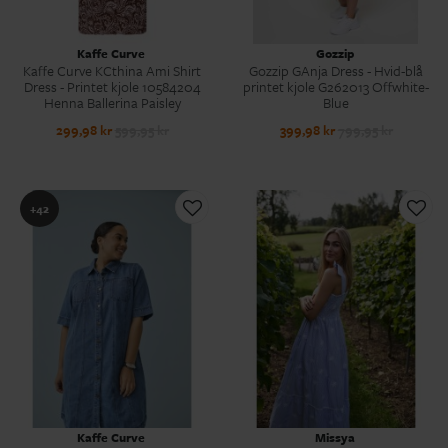
Kaffe Curve
Gozzip
Kaffe Curve KCthina Ami Shirt
Gozzip GAnja Dress - Hvid-blå
Dress - Printet kjole 10584204
printet kjole G262013 Offwhite-
Henna Ballerina Paisley
Blue
299,98 kr
599,95 kr
399,98 kr
799,95 kr
+42
Kaffe Curve
Missya