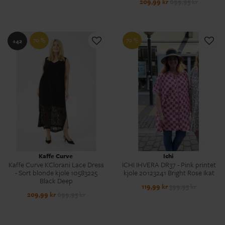
209,99 kr
699,95 kr
70 %
70 %
+42
Kaffe Curve
Ichi
Kaffe Curve KClorani Lace Dress
ICHI IHVERA DR37 - Pink printet
- Sort blonde kjole 10583225
kjole 20123241 Bright Rose Ikat
Black Deep
119,99 kr
399,95 kr
209,99 kr
699,95 kr