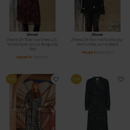
Zhenzi
Zhenzi
Zhenzi Zh-Tula 1122-Dress L/S -
Zhenzi Zh-Tori 1116-Tunika 3/4 -
Vinrød kjole 201122 Burgundy
Sort tunika 201116 Black
Red
164,99 kr
549,95 kr
149,99 kr
499,95 kr
70 %
70 %