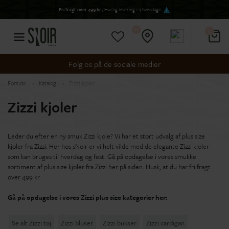
Fri fragt over 499 kr
/ Hurtig levering 1-3 hverdage
0
0
Følg os på de sociale medier
Forside
Katalog
Zizzi kjoler
Zizzi kjoler
Leder du efter en ny smuk Zizzi kjole? Vi har et stort udvalg af plus size
kjoler fra Zizzi. Her hos sNoir er vi helt vilde med de elegante Zizzi kjoler
som kan bruges til hverdag og fest. Gå på opdagelse i vores smukke
sortiment af plus size kjoler fra Zizzi her på siden. Husk, at du har fri fragt
over 499 kr.
Gå på opdagelse i vores Zizzi plus size kategorier her:
Se alt Zizzi tøj
Zizzi bluser
Zizzi bukser
Zizzi cardigan