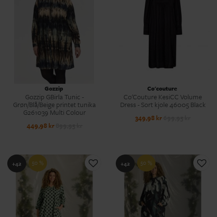
Gozzip
Co'couture
Gozzip GBirla Tunic -
Co'Couture KesiCC Volume
Grøn/Blå/Beige printet tunika
Dress - Sort kjole 46005 Black
G261039 Multi Colour
349,98 kr
699,95 kr
449,98 kr
899,95 kr
50 %
50 %
+42
+42