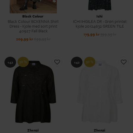
Black Colour
Ichi
Black Colour BCKENNA Shirt
ICHI IHGILEA DR - Grøn printet
Dress - Kjole med sort print
kjole 20124632 GREEN TILE
40927 Fall Black
179,99 kr
599,95 kr
209,99 kr
699,95 kr
50 %
50 %
+42
+42
Zhenzi
Zhenzi