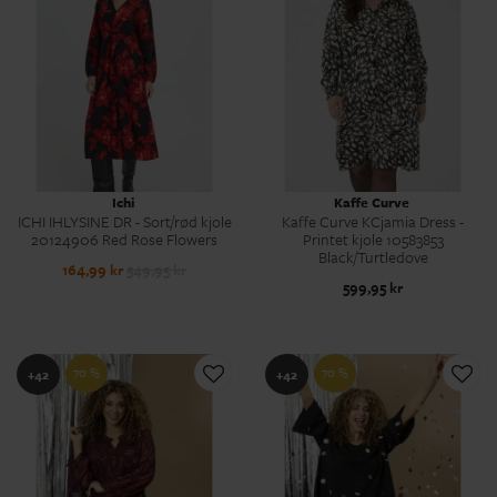
Ichi
Kaffe Curve
ICHI IHLYSINE DR - Sort/rød kjole
Kaffe Curve KCjamia Dress -
20124906 Red Rose Flowers
Printet kjole 10583853
Black/Turtledove
164,99 kr
549,95 kr
599,95 kr
70 %
70 %
+42
+42