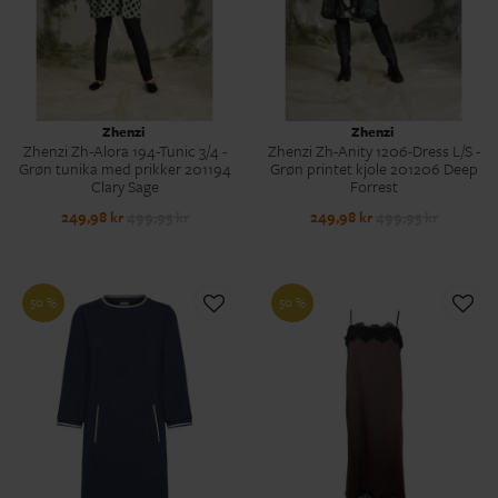
Zhenzi
Zhenzi
Zhenzi Zh-Alora 194-Tunic 3/4 -
Zhenzi Zh-Anity 1206-Dress L/S -
Grøn tunika med prikker 201194
Grøn printet kjole 201206 Deep
Clary Sage
Forrest
249,98 kr
499,95 kr
249,98 kr
499,95 kr
50 %
50 %