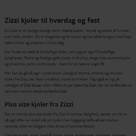
Zizzi kjoler til hverdag og fest
En kjole er et dejligt alsidigt item i klædeskabet - kendt og elsket af kvinder
over hele verden. De er elegante og feminine og kan både bruges med høje
hæle til fest og sneakers til hverdag.
Der findes et væld af forskellige kjoler, som egner sig til forskellige
lejligheder; flotte og festlige galla kjoler til bryllup, lange løse sommerkjoler
og stramme, sorte, korte kjoler - bare for at nævne nogle få.
Her kan du gå på jagt i vores store udvalg af skønne, smarte og smukke
kjoler fra Zizzi, der laver modetøj i store størrelser. Tag også et kig på
udvalget af
Zizzi bluser
eller måske et par
jeans fra Zizzi
, der ser strålende ud
sammen med en
smuk tunika fra Zizzi
.
Plus size kjoler fra Zizzi
Der er trendy plus size kjoler fra Zizzi til enhver lejlighed, uanset om du er
på jagt efter en enkel slå om kjole til en hyggelig kaffe-aftale med en
veninde, eller en elegant maxi dress til sommerfesten.
Zizzi har hvide, sorte, lyseblå, korte, lange, ensfarvede, prikkede, stribede,