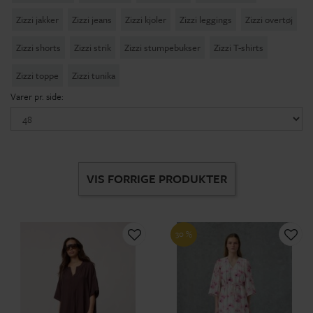
Zizzi jakker
Zizzi jeans
Zizzi kjoler
Zizzi leggings
Zizzi overtøj
Zizzi shorts
Zizzi strik
Zizzi stumpebukser
Zizzi T-shirts
Zizzi toppe
Zizzi tunika
Varer pr. side:
VIS FORRIGE PRODUKTER
30 %