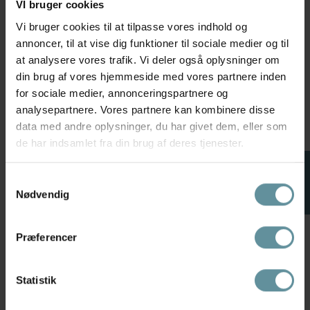
449,98 kr
899,95 kr
399,98 kr
799,95 kr
VI bruger cookies
Vi bruger cookies til at tilpasse vores indhold og
annoncer, til at vise dig funktioner til sociale medier og til
50 %
70 %
+42
at analysere vores trafik. Vi deler også oplysninger om
din brug af vores hjemmeside med vores partnere inden
for sociale medier, annonceringspartnere og
analysepartnere. Vores partnere kan kombinere disse
data med andre oplysninger, du har givet dem, eller som
de har indsamlet fra din brug af deres tjenester.
FILTER
Samtykkevalg
Nødvendig
Gozzip
Kaffe
Gozzip GValdis Dress Sort/hvid
Kaffe KArosa Dress - Sort kjole
printet kjole G256002
med velour blomster 10510858
Præferencer
Black/Offwhite
Black Deep CC
399,98 kr
799,95 kr
209,99 kr
699,95 kr
Statistik