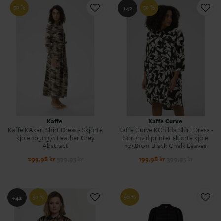
50 %
50 %
+42
Kaffe
Kaffe Curve
Kaffe KAkeri Shirt Dress - Skjorte
Kaffe Curve KChilda Shirt Dress -
kjole 10511371 Feather Grey
Sort/hvid printet skjorte kjole
Abstract
10581011 Black Chalk Leaves
299,98 kr
599,95 kr
199,98 kr
399,95 kr
50 %
50 %
+42