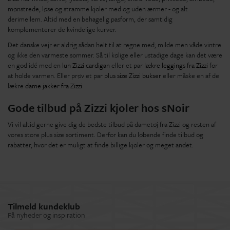
mønstrede, løse og stramme kjoler med og uden ærmer - og alt
derimellem. Altid med en behagelig pasform, der samtidig
komplementerer de kvindelige kurver.
Det danske vejr er aldrig sådan helt til at regne med; milde men våde vintre
og ikke den varmeste sommer. Så til kølige eller ustadige dage kan det være
en god idé med en
lun Zizzi cardigan
eller et par
lækre leggings fra Zizzi
for
at holde varmen. Eller prøv et par
plus size Zizzi bukser
eller måske en af de
lækre
dame jakker fra Zizzi
Gode tilbud på Zizzi kjoler hos sNoir
Vi vil altid gerne give dig de bedste tilbud på dametøj fra Zizzi og resten af
vores store plus size sortiment. Derfor kan du løbende finde tilbud og
rabatter, hvor det er muligt at finde billige kjoler og meget andet.
Tilmeld kundeklub
Få nyheder og inspiration