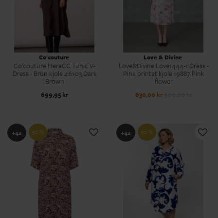
Co'couture
Love & Divine
Co'couture HeraCC Tunic V-
Love&Divine Love1444-1 Dress -
Dress - Brun kjole 46103 Dark
Pink printet kjole 19887 Pink
Brown
flower
699,95 kr
630,00 kr
900,00 kr
50 %
50 %
+42
+42