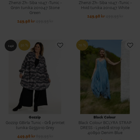
Zhenzi Zh- Siba 1047 -Tunic -
Zhenzi Zh- Siba 1047 -Tunic -
Grøn tunika 201047 Stone
Hvid tunika 201047 White
Green
249,98 kr
499,95 kr
249,98 kr
499,95 kr
50 %
70 %
+42
Gozzip
Black Colour
Gozzip GBirla Tunic - Grå printet
Black Colour BCLYRA STRAP
tunika G255010 Grey
DRESS - Lyseblå strop kjole
40890 Denim Blue
449,98 kr
899,95 kr