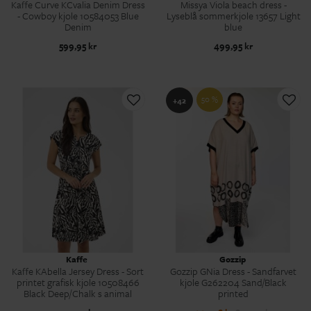
Kaffe Curve KCvalia Denim Dress
Missya Viola beach dress -
- Cowboy kjole 10584053 Blue
Lyseblå sommerkjole 13657 Light
Denim
blue
599,95 kr
499,95 kr
50 %
+42
Kaffe
Gozzip
Kaffe KAbella Jersey Dress - Sort
Gozzip GNia Dress - Sandfarvet
printet grafisk kjole 10508466
kjole G262204 Sand/Black
Black Deep/Chalk s animal
printed