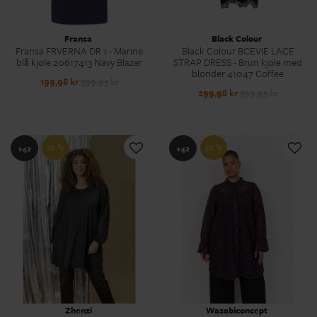
Fransa
Black Colour
Fransa FRVERNA DR 1 - Marine
Black Colour BCEVIE LACE
blå kjole 20617413 Navy Blazer
STRAP DRESS - Brun kjole med
blonder 41047 Coffee
199,98 kr
399,95 kr
299,98 kr
599,95 kr
70 %
50 %
+42
+42
Zhenzi
Wasabiconcept