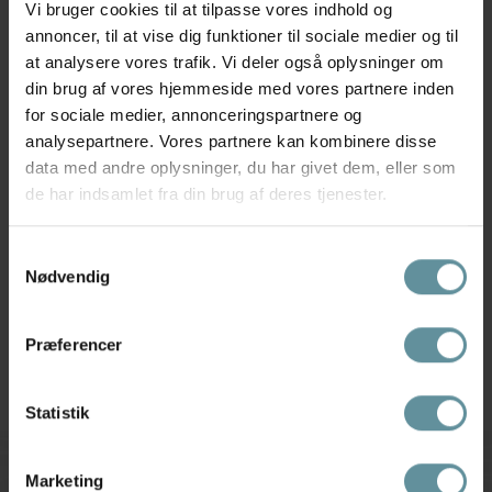
Vi bruger cookies til at tilpasse vores indhold og
annoncer, til at vise dig funktioner til sociale medier og til
at analysere vores trafik. Vi deler også oplysninger om
din brug af vores hjemmeside med vores partnere inden
for sociale medier, annonceringspartnere og
analysepartnere. Vores partnere kan kombinere disse
data med andre oplysninger, du har givet dem, eller som
de har indsamlet fra din brug af deres tjenester.
Kaffe
Kaffe
Samtykkevalg
Kaffe KAashley T-Shirt - Grå/hvid
Kaffe KAbella Blouse - Sort/hvid
Nødvendig
t-shirt...
printet...
399,95 kr
399,95 kr
Præferencer
Statistik
Marketing
Tilmeld kundeklub