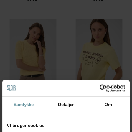
Kaffe
Kaffe
Kaffe Curve KCvivian Knit - Gul
Kaffe KAamse T-shirt - Gul t-
kortærmet...
shirt...
Samtykke
Detaljer
Om
299,95 kr
199,95 kr
VI bruger cookies