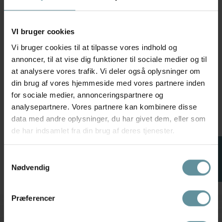
VI bruger cookies
Vi bruger cookies til at tilpasse vores indhold og
annoncer, til at vise dig funktioner til sociale medier og til
at analysere vores trafik. Vi deler også oplysninger om
Wasabiconcept
din brug af vores hjemmeside med vores partnere inden
Wasabi WA-SINDI 1 - Sort kort
vest W10590 Black
for sociale medier, annonceringspartnere og
249,98 kr
499,95 kr
analysepartnere. Vores partnere kan kombinere disse
data med andre oplysninger, du har givet dem, eller som
S
XL
de har indsamlet fra din brug af deres tjenester.
FILTER
Samtykkevalg
Nødvendig
Præferencer
Tilmeld kundeklub