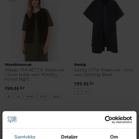
Wasabiconcept
Gozzip
Wasabi WA-NETTIE Waistcoat
Gozzip GThit Waistcoat - Sort
- Grøn teddy vest W20653
vest G262039 Black
Forest Night
799,95 kr
299,95 kr
S
M
42
44
46-48
50-52
54-56
50 %
+42
Samtykke
Detaljer
Om