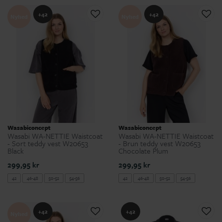
+42
+42
Nyhed
Nyhed
Wasabiconcept
Wasabiconcept
Wasabi WA-NETTIE Waistcoat
Wasabi WA-NETTIE Waistcoat
- Sort teddy vest W20653
- Brun teddy vest W20653
Black
Chocolate Plum
299,95 kr
299,95 kr
42
46-48
50-52
54-56
42
46-48
50-52
54-56
+42
+42
Nyhed