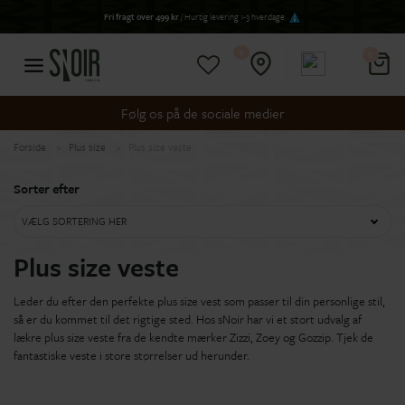
Fri fragt over 499 kr
/ Hurtig levering 1-3 hverdage
0
0
Følg os på de sociale medier
Forside
Plus size
Plus size veste
Sorter efter
VÆLG SORTERING HER
Plus size veste
Leder du efter den perfekte plus size vest som passer til din personlige stil,
så er du kommet til det rigtige sted. Hos sNoir har vi et stort udvalg af
lækre plus size veste fra de kendte mærker Zizzi, Zoey og Gozzip. Tjek de
fantastiske veste i store størrelser ud herunder.