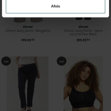
Afvis
Zhenzi
Zhenzi
Zhenzi Jazzy pants - Bengaline
Zhenzi Jazzy Pants - Jeans
-...
2512726 Raw Black
299,95 kr
399,95 kr
+42
+42