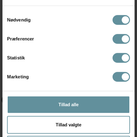
Samtykkevalg
Nødvendig
Præferencer
Zhenzi
Zhenzi
Statistik
Zhenzi Jazzy 67-Jazzy fit - Sorte
Zhenzi Jazzy pants - Bengaline -
bengalin...
Buks...
449,95 kr
299,95 kr
Marketing
+42
+42
Tillad alle
Tillad valgte