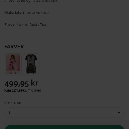
tilfører et let og flatterende snit.
Materialer:
100% Viskose
Farve:
60200 Dusty Tea
FARVER
499,95 kr
Størrelse
S