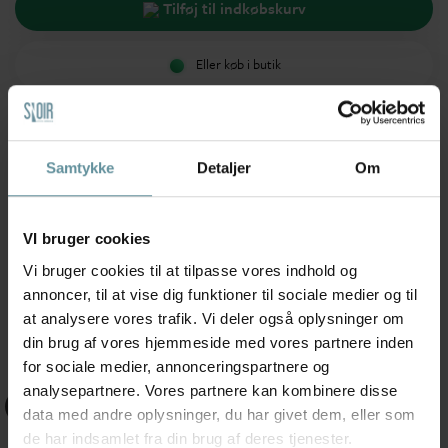
Tilføj til indkøbskurv
Eller køb i butik
Hurtig 1-3 dages levering
Samtykke
Detaljer
Om
14 dages fuld returret
40+ glade anmeldelser
VI bruger cookies
Vi bruger cookies til at tilpasse vores indhold og
Anbefalede produkter
annoncer, til at vise dig funktioner til sociale medier og til
Produkter med samme mærke
at analysere vores trafik. Vi deler også oplysninger om
din brug af vores hjemmeside med vores partnere inden
for sociale medier, annonceringspartnere og
analysepartnere. Vores partnere kan kombinere disse
+42
+42
data med andre oplysninger, du har givet dem, eller som
de har indsamlet fra din brug af deres tjenester.