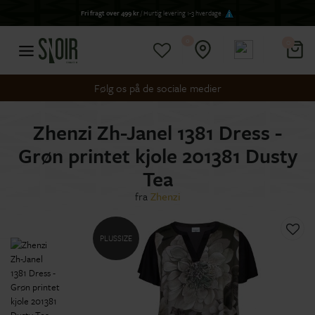
Fri fragt over 499 kr
/ Hurtig levering 1-3 hverdage
0
0
Følg os på de sociale medier
Zhenzi Zh-Janel 1381 Dress -
Grøn printet kjole 201381 Dusty
Tea
fra
Zhenzi
PLUSSIZE