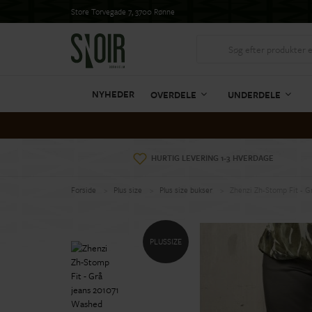
Store Torvegade 7, 3700 Rønne
NYHEDER
OVERDELE
UNDERDELE
HURTIG LEVERING 1-3 HVERDAGE
Forside
Plus size
Plus size bukser
Zhenzi Zh-Stomp Fit - 
PLUSSIZE