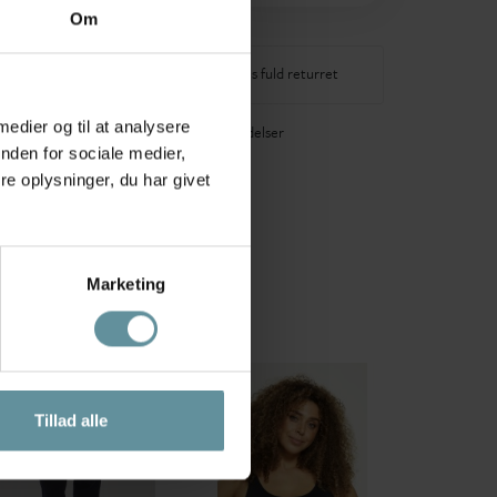
Om
-3 dages levering
14 dages fuld returret
 medier og til at analysere
40+ glade anmeldelser
nden for sociale medier,
e oplysninger, du har givet
Marketing
2
+42
Tillad alle