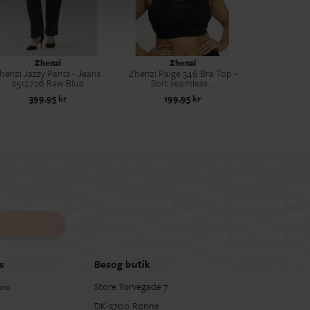
Zhenzi
Zhenzi
henzi Jazzy Pants - Jeans
Zhenzi Paige 346 Bra Top -
2512726 Raw Blue
Sort seamless...
399,95 kr
199,95 kr
s
Besøg butik
Store Torvegade 7
ans
DK-3700 Rønne