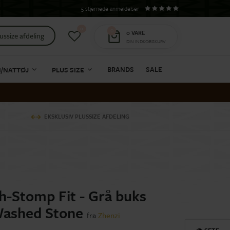
5 stjernede anmeldelser
0
0
0
VARE
ussize afdeling
DIN INDKØBSKURV
BRANDS
SALE
I/NATTØJ
PLUS SIZE
EKSKLUSIV PLUSSIZE AFDELING
h-Stomp Fit - Grå buks
Washed Stone
fra
Zhenzi