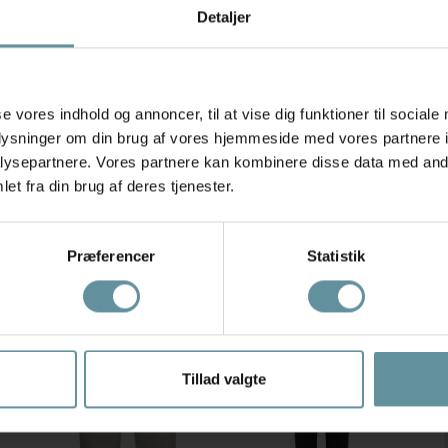
Detaljer
Hurtig 1
se vores indhold og annoncer, til at vise dig funktioner til sociale
oplysninger om din brug af vores hjemmeside med vores partnere i
ysepartnere. Vores partnere kan kombinere disse data med andr
et fra din brug af deres tjenester.
Anbefalede produkter
Produkter med samme mærke
Præferencer
Statistik
+42
+42
+4
Tillad valgte