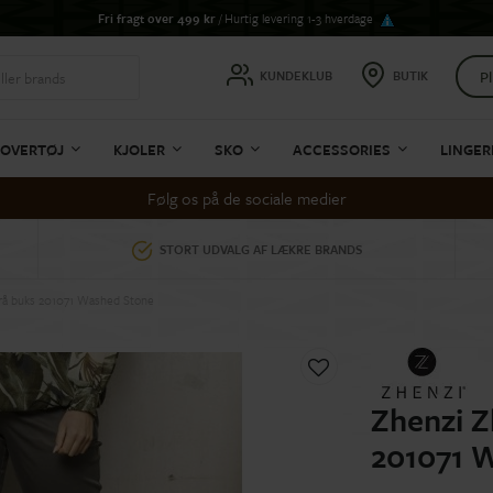
Fri fragt over 499 kr
/ Hurtig levering 1-3 hverdage
Pl
KUNDEKLUB
BUTIK
OVERTØJ
KJOLER
SKO
ACCESSORIES
LINGER
Følg os på de sociale medier
STORT UDVALG AF LÆKRE BRANDS
Grå buks 201071 Washed Stone
Zhenzi Z
201071 