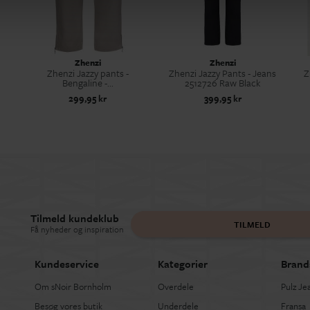
Zhenzi
Zhenzi
Zhenzi Jazzy pants -
Zhenzi Jazzy Pants - Jeans
Z
Bengaline -...
2512726 Raw Black
299,95 kr
399,95 kr
Tilmeld kundeklub
TILMELD
Få nyheder og inspiration
Kundeservice
Kategorier
Brand
Om sNoir Bornholm
Overdele
Pulz Je
Besøg vores butik
Underdele
Fransa