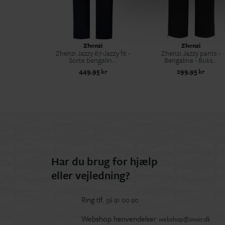
Zhenzi
Zhenzi
Zhenzi Jazzy 67-Jazzy fit -
Zhenzi Jazzy pants -
Sorte bengalin...
Bengaline - Buks...
449,95 kr
299,95 kr
Har du brug for hjælp
eller vejledning?
Ring tlf.
56 91 00 90
Webshop henvendelser
webshop@snoir.dk