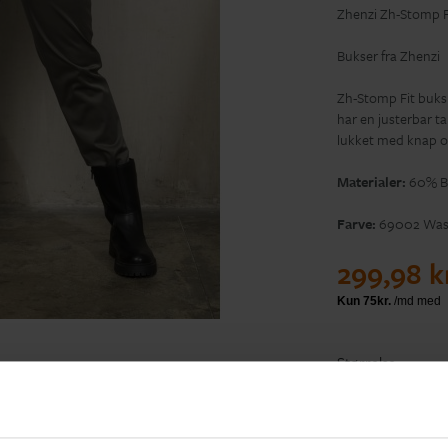
Zhenzi Zh-Stomp F
Bukser fra Zhenzi
Zh-Stomp Fit buks 
har en justerbar ta
lukket med knap og
Materialer:
60% Bo
Farve:
69002 Was
299,98 k
Størrelse
Tilf