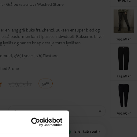
SETE
it - Grå buks 201071 Washed Stone
er en lang grå buks fra Zhenzi. Buksen er super blød og
lje, så pasformen kan tilpasses individuelt. Bukserne bliver
299,98 kr
 lynlås og har en knap detalje foran lynlåsen.
muld, 38% Lyocell, 2% Elastane
hed Stone
224,98 kr
r
599,95 kr
50%
42
399,95 kr
øj til indkøbskurv
Eller køb i butik