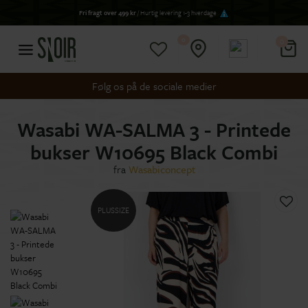
Fri fragt over 499 kr
/ Hurtig levering 1-3 hverdage
0
0
Følg os på de sociale medier
Wasabi WA-SALMA 3 - Printede
bukser W10695 Black Combi
fra
Wasabiconcept
PLUSSIZE