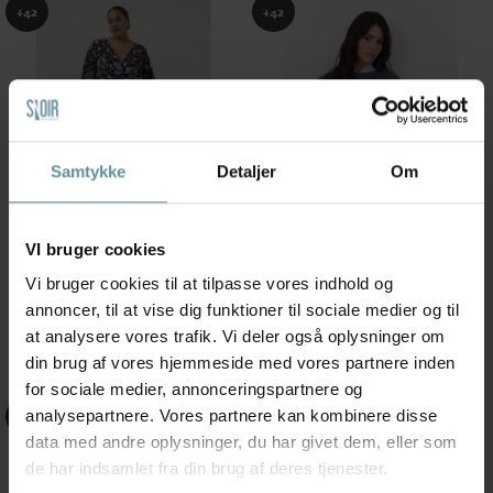
+42
+42
Samtykke
Detaljer
Om
VI bruger cookies
Wasabiconcept
Wasabiconcept
Kaffe Curve KCnadine Dress -
Wasabi WA-AILI 1 T-Shirt - Grå t-
Vi bruger cookies til at tilpasse vores indhold og
Printet kjole...
shirt...
annoncer, til at vise dig funktioner til sociale medier og til
599,95 kr
349,95 kr
at analysere vores trafik. Vi deler også oplysninger om
din brug af vores hjemmeside med vores partnere inden
for sociale medier, annonceringspartnere og
analysepartnere. Vores partnere kan kombinere disse
+42
+42
data med andre oplysninger, du har givet dem, eller som
de har indsamlet fra din brug af deres tjenester.