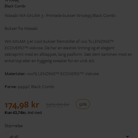
Wasabi WA-SALMA 3 - Printede bukser W10695 Black Combi
Bukser fra Wasabi
WA-SALMA 3 er cool bukser fremstillet af 100 % LENZING™
ECOVERO™-viskose. De har en elastisk linning og et elegant
zebraprint med en afslappet, lang pasform. Sæt dem sammen med en
enkel top eller en hyggelig sweater for en unik stil.
Materialer:
100% LENZING™ ECOVERO™ Viskose
Farve:
9999C Black Combi
174,98 kr
349,95 kr
50%
Størrelse
46-48