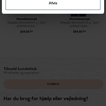
Afvis
Wasabiconcept
Wasabiconcept
Wasabi WA-ANAYA 3 - Sort
Wasabi WA-ANAYA 4 - Sort
prikket buks...
prikket kjole...
349,95 kr
599,95 kr
Tilmeld kundeklub
Få nyheder og inspiration
TILMELD
Har du brug for hjælp eller vejledning?