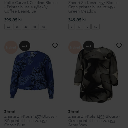
Kaffe Curve KCnadine Blouse
Zhenzi Zh-Kesh 1457-Blouse -
- Printet bluse 10584287
Grøn printet bluse 201457
Coffee Bean/Blue
Green Meadow
399,95 kr
349,95 kr
44
46
48
50
52
S
M
L
XL
+42
+42
Nyhed
Nyhed
Zhenzi
Zhenzi
Zhenzi Zh-Kesh 1457-Blouse -
Zhenzi Zh-Kelis 1453-Blouse -
Blå printet bluse 201457
Grøn printet bluse 201453
Cobalt Blue
Army Way