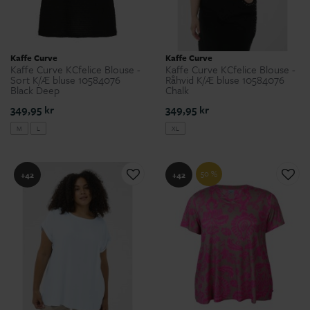
Kaffe Curve
Kaffe Curve
Kaffe Curve KCfelice Blouse -
Kaffe Curve KCfelice Blouse -
Sort K/Æ bluse 10584076
Råhvid K/Æ bluse 10584076
Black Deep
Chalk
349,95 kr
349,95 kr
M
L
XL
50 %
+42
+42