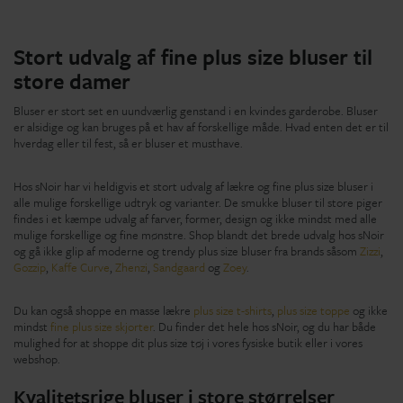
Stort udvalg af fine plus size bluser til
store damer
Bluser er stort set en uundværlig genstand i en kvindes garderobe. Bluser
er alsidige og kan bruges på et hav af forskellige måde. Hvad enten det er til
hverdag eller til fest, så er bluser et musthave.
Hos sNoir har vi heldigvis et stort udvalg af lækre og fine plus size bluser i
alle mulige forskellige udtryk og varianter. De smukke bluser til store piger
findes i et kæmpe udvalg af farver, former, design og ikke mindst med alle
mulige forskellige og fine mønstre. Shop blandt det brede udvalg hos sNoir
og gå ikke glip af moderne og trendy plus size bluser fra brands såsom
Zizzi
,
Gozzip
,
Kaffe Curve
,
Zhenzi
,
Sandgaard
og
Zoey
.
Du kan også shoppe en masse lækre
plus size t-shirts
,
plus size toppe
og ikke
mindst
fine plus size skjorter
. Du finder det hele hos sNoir, og du har både
mulighed for at shoppe dit plus size tøj i vores fysiske butik eller i vores
webshop.
Kvalitetsrige bluser i store størrelser