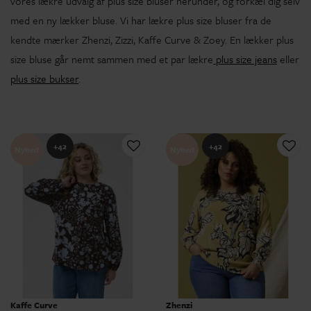
vores lækre udvalg af plus size bluser herunder, og forkæl dig selv
med en ny lækker bluse. Vi har lækre plus size bluser fra de
kendte mærker Zhenzi, Zizzi, Kaffe Curve & Zoey. En lækker plus
size bluse går nemt sammen med et par lækre
plus size jeans
eller
plus size bukser
.
+42
+42
Nyhed
Nyhed
Kaffe Curve
Zhenzi