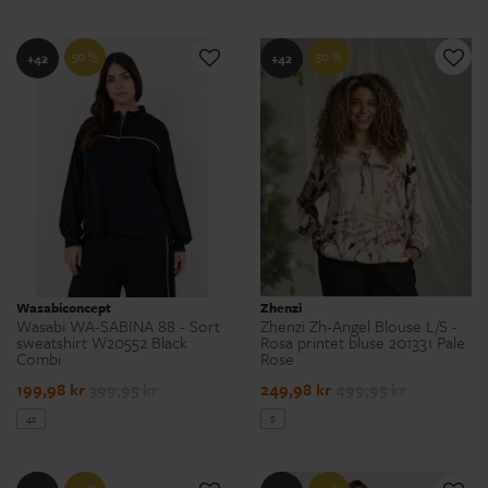
50 %
50 %
+42
+42
Wasabiconcept
Zhenzi
Wasabi WA-SABINA 88 - Sort
Zhenzi Zh-Angel Blouse L/S -
sweatshirt W20552 Black
Rosa printet bluse 201331 Pale
Combi
Rose
199,98 kr
399,95 kr
249,98 kr
499,95 kr
42
S