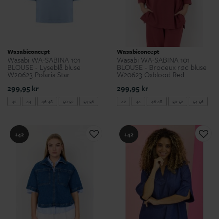
Wasabiconcept
Wasabiconcept
Wasabi WA-SABINA 101
Wasabi WA-SABINA 101
BLOUSE - Lyseblå bluse
BLOUSE - Brodeux rød bluse
W20623 Polaris Star
W20623 Oxblood Red
299,95 kr
299,95 kr
42
44
46-48
50-52
54-56
42
44
46-48
50-52
54-56
+42
+42