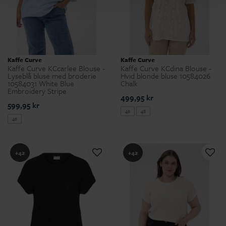
Kaffe Curve
Kaffe Curve
Kaffe Curve KCcarlee Blouse -
Kaffe Curve KCdina Blouse -
Lyseblå bluse med broderie
Hvid blonde bluse 10584026
10584031 White Blue
Chalk
Embroidery Stripe
499,95 kr
599,95 kr
46
48
46
+42
+42