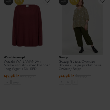
50 %
50 %
+42
+42
Wasabiconcept
Gozzip
Wasabi WA-SAMANDA 1 -
Gozzip GElissa Oversize
Mørke rød strik med knapper
Blouse - Beige printet bluse
i bag W30111 DK. RED
G261027 Beige
149,98 kr
299,95 kr
324,98 kr
649,95 kr
44
50-52
S
M
L