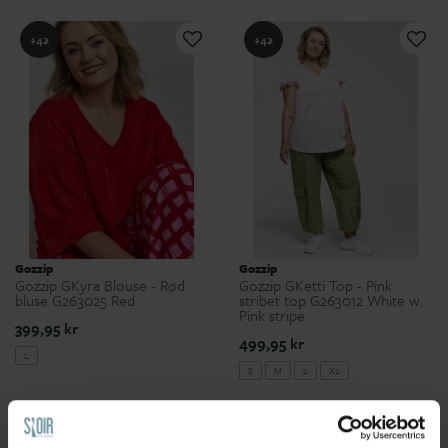
+42
+42
Gozzip
Gozzip
Gozzip GKyra Blouse - Rød
Gozzip GKetti Top - Pink
bluse G263025 Red
stribet top G263012 White w.
Pink stripe
399,95 kr
499,95 kr
L
S
M
L
XL
+42
+42