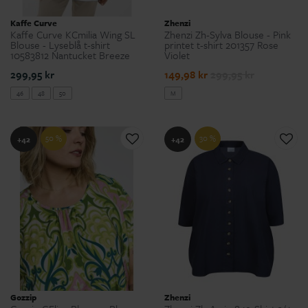
Kaffe Curve
Zhenzi
Kaffe Curve KCmilia Wing SL
Zhenzi Zh-Sylva Blouse - Pink
Blouse - Lyseblå t-shirt
printet t-shirt 201357 Rose
10583812 Nantucket Breeze
Violet
299,95 kr
149,98 kr
299,95 kr
46
48
50
M
50 %
30 %
+42
+42
Gozzip
Zhenzi