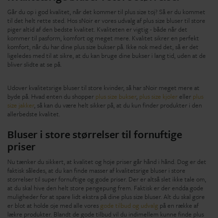
Går du op i god kvalitet, når det kommer til plus size tøj? Så er du kommet
til det helt rette sted. Hos sNoir er vores udvalg af plus size bluser til store
piger altid af den bedste kvalitet. Kvaliteten er vigtig - både når det
kommer til pasform, komfort og meget mere. Kvalitet sikrer en perfekt
komfort, når du har dine plus size bukser på. Ikke nok med det, så er det
ligeledes med til at sikre, at du kan bruge dine bukser i lang tid, uden at de
bliver slidte at se på.
Udover kvalitetsrige bluser til store kvinder, så har sNoir meget mere at
byde på. Hvad enten du shopper
plus size bukser
,
plus size kjoler
eller
plus
size jakker
, så kan du være helt sikker på, at du kun finder produkter i den
allerbedste kvalitet.
Bluser i store størrelser til fornuftige
priser
Nu tænker du sikkert, at kvalitet og høje priser går hånd i hånd. Dog er det
faktisk således, at du kan finde masser af kvalitetsrige bluser i store
størrelser til super fornuftige og gode priser. Der er altså slet ikke tale om,
at du skal hive den helt store pengepung frem. Faktisk er der endda gode
muligheder for at spare lidt ekstra på dine plus size bluser. Alt du skal gøre
er blot at holde øje med alle vores
gode tilbud og udvalg
på en række af
lækre produkter. Blandt de gode tilbud vil du indimellem kunne finde plus