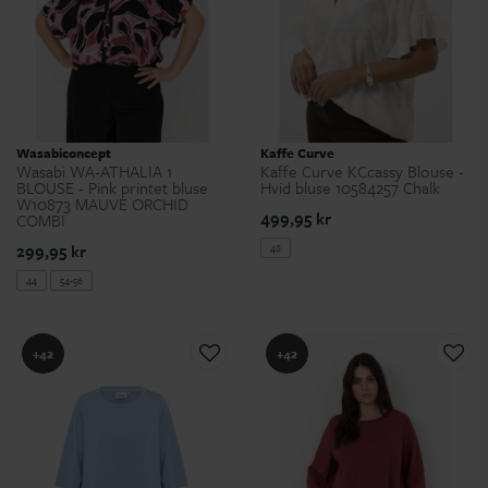
Wasabiconcept
Kaffe Curve
Wasabi WA-ATHALIA 1
Kaffe Curve KCcassy Blouse -
BLOUSE - Pink printet bluse
Hvid bluse 10584257 Chalk
W10873 MAUVE ORCHID
499,95 kr
COMBI
299,95 kr
48
44
54-56
+42
+42