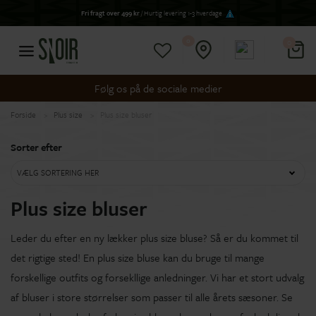
Fri fragt over 499 kr
/ Hurtig levering 1-3 hverdage
0
0
Følg os på de sociale medier
Forside
Plus size
Plus size bluser
Sorter efter
VÆLG SORTERING HER
Plus size bluser
Leder du efter en ny lækker plus size bluse? Så er du kommet til
det rigtige sted! En plus size bluse kan du bruge til mange
forskellige outfits og forsekllige anledninger. Vi har et stort udvalg
af bluser i store størrelser som passer til alle årets sæsoner. Se