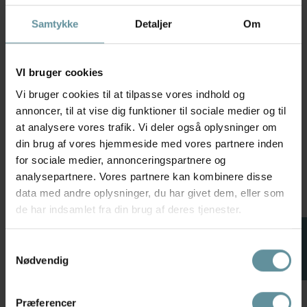
Samtykke
Detaljer
Om
VI bruger cookies
Vi bruger cookies til at tilpasse vores indhold og
annoncer, til at vise dig funktioner til sociale medier og til
at analysere vores trafik. Vi deler også oplysninger om
din brug af vores hjemmeside med vores partnere inden
Gozzip
Zhenzi
Gozzip GKetti Top - Grøn
Zhenzi Zh-Edith 1280- Blouse -
for sociale medier, annonceringspartnere og
stribet top G263012 White w.
Pink bluse med print 201280
analysepartnere. Vores partnere kan kombinere disse
Green stripe
Pink Orchid
data med andre oplysninger, du har givet dem, eller som
499,95 kr
349,95 kr
de har indsamlet fra din brug af deres tjenester.
S
L
M
L
FILTER
Samtykkevalg
Nødvendig
+42
+42
Præferencer