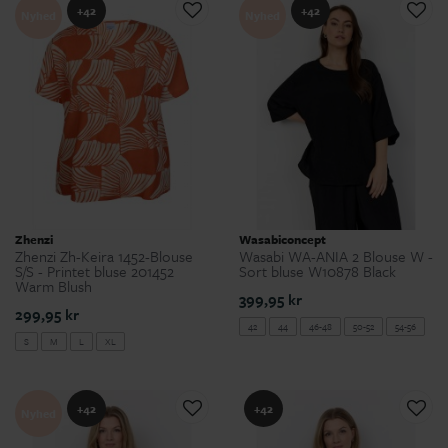
+42
+42
Nyhed
Nyhed
Zhenzi
Wasabiconcept
Zhenzi Zh-Keira 1452-Blouse
Wasabi WA-ANIA 2 Blouse W -
S/S - Printet bluse 201452
Sort bluse W10878 Black
Warm Blush
399,95 kr
299,95 kr
42
44
46-48
50-52
54-56
S
M
L
XL
+42
+42
Nyhed