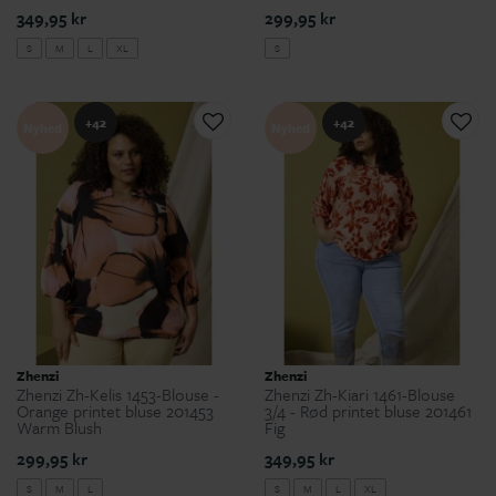
349,95 kr
299,95 kr
S
M
L
XL
S
+42
+42
Nyhed
Nyhed
Zhenzi
Zhenzi
Zhenzi Zh-Kelis 1453-Blouse -
Zhenzi Zh-Kiari 1461-Blouse
Orange printet bluse 201453
3/4 - Rød printet bluse 201461
Warm Blush
Fig
299,95 kr
349,95 kr
S
M
L
S
M
L
XL