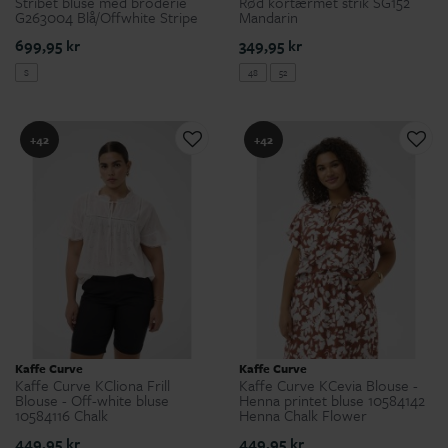
Stribet bluse med broderie
Rød kortærmet strik SG152
G263004 Blå/Offwhite Stripe
Mandarin
699,95 kr
349,95 kr
S
48
52
+42
+42
Kaffe Curve
Kaffe Curve
Kaffe Curve KCliona Frill
Kaffe Curve KCevia Blouse -
Blouse - Off-white bluse
Henna printet bluse 10584142
10584116 Chalk
Henna Chalk Flower
449,95 kr
449,95 kr