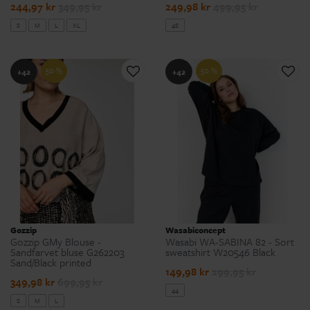
244,97 kr
349,95 kr
249,98 kr
499,95 kr
S
M
L
XL
48
50 %
50 %
+42
+42
Gozzip
Wasabiconcept
Gozzip GMy Blouse -
Wasabi WA-SABINA 82 - Sort
Sandfarvet bluse G262203
sweatshirt W20546 Black
Sand/Black printed
149,98 kr
299,95 kr
349,98 kr
699,95 kr
44
S
M
L