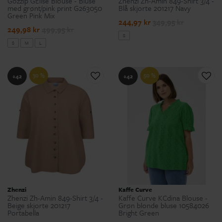
Gozzip GElise Blouse - Bluse
Zhenzi Zh-Amin 849-Shirt 3/4 -
med grønt/pink print G263050
Blå skjorte 201217 Navy
Green Pink Mix
244,97 kr
349,95 kr
249,98 kr
499,95 kr
S
S
M
L
30 %
50 %
+42
+42
Zhenzi
Kaffe Curve
Zhenzi Zh-Amin 849-Shirt 3/4 -
Kaffe Curve KCdina Blouse -
Beige skjorte 201217
Grøn blonde bluse 10584026
Portabella
Bright Green