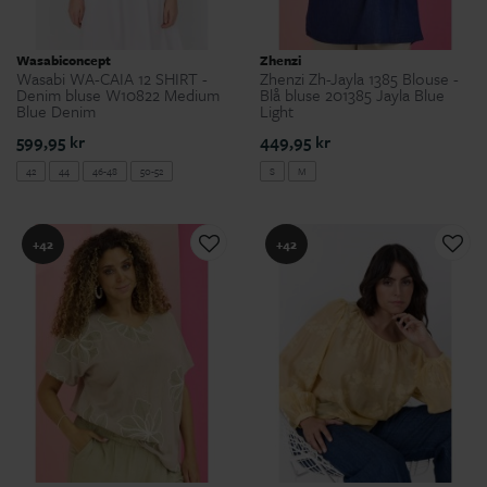
Wasabiconcept
Zhenzi
Wasabi WA-CAIA 12 SHIRT -
Zhenzi Zh-Jayla 1385 Blouse -
Denim bluse W10822 Medium
Blå bluse 201385 Jayla Blue
Blue Denim
Light
599,95 kr
449,95 kr
42
44
46-48
50-52
S
M
+42
+42