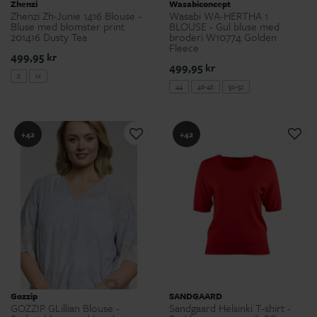
Zhenzi
Wasabiconcept
Zhenzi Zh-Junie 1416 Blouse -
Wasabi WA-HERTHA 1
Bluse med blomster print
BLOUSE - Gul bluse med
201416 Dusty Tea
broderi W10774 Golden
Fleece
499,95 kr
499,95 kr
S
M
44
46-48
50-52
+42
+42
Gozzip
SANDGAARD
GOZZIP GLillian Blouse -
Sandgaard Helsinki T-shirt -