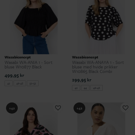
Wasabiconcept
Wasabiconcept
Wasabi WA-ANIA 1 - Sort
Wasabi WA-ANAYA 1 - Sort
bluse W10877 Black
bluse med hvide prikker
W10865 Black Combi
499,95 kr
299,95 kr
42
46-48
50-52
42
44
46-48
+42
+42