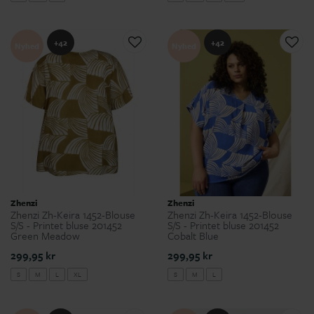
+42
+42
Nyhed
Nyhed
Zhenzi
Zhenzi
Zhenzi Zh-Keira 1452-Blouse
Zhenzi Zh-Keira 1452-Blouse
S/S - Printet bluse 201452
S/S - Printet bluse 201452
Green Meadow
Cobalt Blue
299,95 kr
299,95 kr
S
M
L
XL
S
M
L