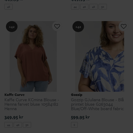
48
44
46
48
50
+42
+42
Kaffe Curve
Gozzip
Kaffe Curve KCmina Blouse -
Gozzip GJuliana Blouse - Blå
Henna farvet bluse 10584182
printet bluse G263044
Henna
Blue/Off-White board fabric
349,95 kr
599,95 kr
44
46
50
S