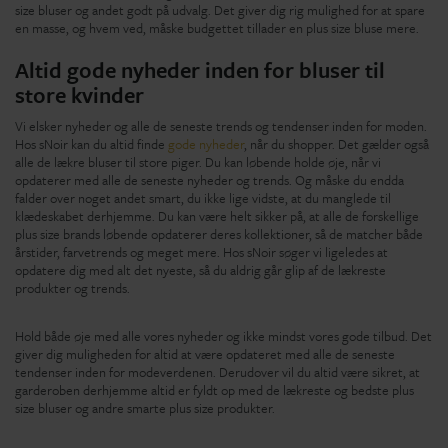
size bluser og andet godt på udvalg. Det giver dig rig mulighed for at spare
en masse, og hvem ved, måske budgettet tillader en plus size bluse mere.
Altid gode nyheder inden for bluser til
store kvinder
Vi elsker nyheder og alle de seneste trends og tendenser inden for moden.
Hos sNoir kan du altid finde
gode nyheder
, når du shopper. Det gælder også
alle de lækre bluser til store piger. Du kan løbende holde øje, når vi
opdaterer med alle de seneste nyheder og trends. Og måske du endda
falder over noget andet smart, du ikke lige vidste, at du manglede til
klædeskabet derhjemme. Du kan være helt sikker på, at alle de forskellige
plus size brands løbende opdaterer deres kollektioner, så de matcher både
årstider, farvetrends og meget mere. Hos sNoir søger vi ligeledes at
opdatere dig med alt det nyeste, så du aldrig går glip af de lækreste
produkter og trends.
Hold både øje med alle vores nyheder og ikke mindst vores gode tilbud. Det
giver dig muligheden for altid at være opdateret med alle de seneste
tendenser inden for modeverdenen. Derudover vil du altid være sikret, at
garderoben derhjemme altid er fyldt op med de lækreste og bedste plus
size bluser og andre smarte plus size produkter.