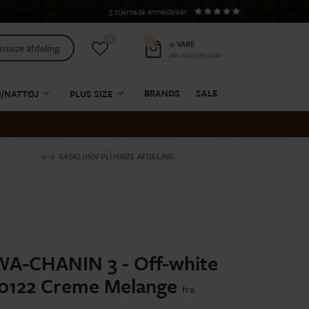
5 stjernede anmeldelser
0
0
0
VARE
ussize afdeling
DIN INDKØBSKURV
BRANDS
SALE
I/NATTØJ
PLUS SIZE
EKSKLUSIV PLUSSIZE AFDELING
WA-CHANIN 3 - Off-white
30122 Creme Melange
fra