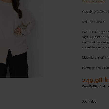
Wasabiconcept
Wasabi WA-CHANIN
Strik fra Wasabi
WA-CHANIN 3 er en 
og 2 % elastane. De
asymmetrisk desig
skræddersyede bukse
Materialer:
74% Ak
Farve:
91620 Crem
249,98 k
Størrelse