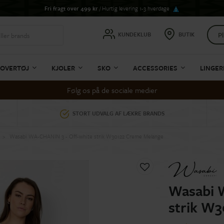
Fri fragt over 499 kr
/ Hurtig levering 1-3 hverdage
Pl
KUNDEKLUB
BUTIK
OVERTØJ
KJOLER
SKO
ACCESSORIES
LINGER
Følg os på de sociale medier
STORT UDVALG AF LÆKRE BRANDS
Wasabi WA-CHANIN 3 - Off-white strik W30122 Creme Melange
Wasabi 
strik W