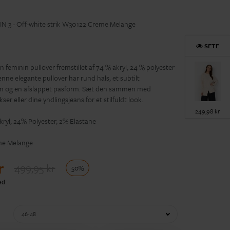
 3 - Off-white strik W30122 Creme Melange
SETE
feminin pullover fremstillet af 74 % akryl, 24 % polyester
nne elegante pullover har rund hals, et subtilt
n og en afslappet pasform. Sæt den sammen med
r eller dine yndlingsjeans for et stilfuldt look.
249,98 kr
ryl, 24% Polyester, 2% Elastane
e Melange
r
499,95 kr
50%
46-48