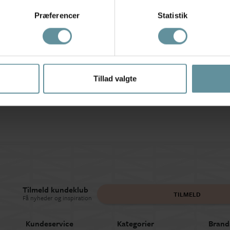
Præferencer
Statistik
Wasabiconcept
Wasabiconcept
Tillad valgte
 -
Wasabi WA-ALBERTA 2
Wasabi WA-ANAYA 1 - Sort
W
Skirt - Sort nederdel...
bluse med hvide...
269,95 kr
299,95 kr
Tilmeld kundeklub
TILMELD
Få nyheder og inspiration
Kundeservice
Kategorier
Brand