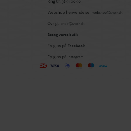
Ring tlf.
56 91 00 90
Webshop henvendelser
webshop@snoir.dk
Øvrigt:
snoir@snoir.dk
Besøg vores butik
Følg os på
Facebook
Følg os på
Instagram