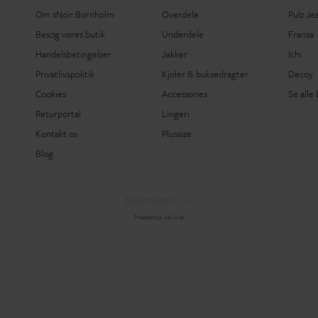
Om sNoir Bornholm
Overdele
Pulz Je
Besøg vores butik
Underdele
Fransa
Handelsbetingelser
Jakker
Ichi
Privatlivspolitik
Kjoler & buksedragter
Decoy
Cookies
Accessories
Se alle
Returportal
Lingeri
Kontakt os
Plussize
Blog
Prestashop udvikler