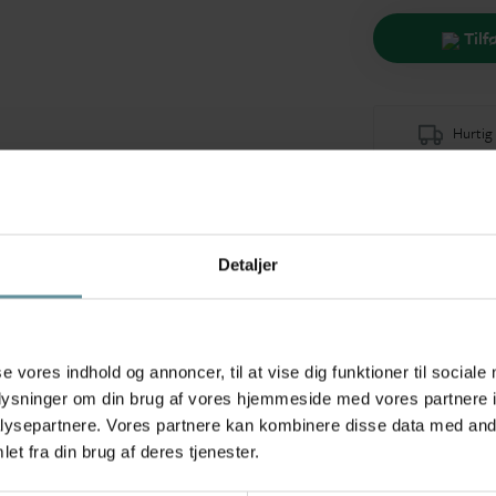
Tilf
Hurtig 1
Detaljer
Anbefalede produkter
Produkter med samme mærke
se vores indhold og annoncer, til at vise dig funktioner til sociale
oplysninger om din brug af vores hjemmeside med vores partnere i
ysepartnere. Vores partnere kan kombinere disse data med andr
+42
+42
+4
et fra din brug af deres tjenester.