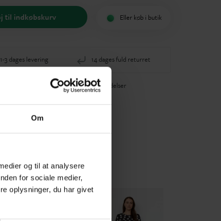
øj til indkøbskurv
Eller køb i butik
-3 dages levering
14 dages fuld returret
40+ glade anmeldelser
Om
 medier og til at analysere
nden for sociale medier,
e oplysninger, du har givet
2
+42