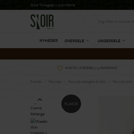
Store Torvegade 7, 3700 Rønne
NYHEDER
OVERDELE
UNDERDELE
HURTIG LEVERING 1-3 HVERDAGE
Forside
Plus size
Plus size cardigans & strik
Plus size strik
PLUSSIZE