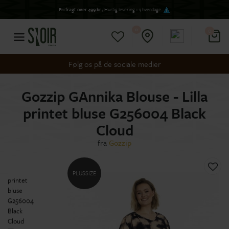
Fri fragt over 499 kr
/ Hurtig levering 1-3 hverdage
0
0
Følg os på de sociale medier
Gozzip GAnnika Blouse - Lilla
printet bluse G256004 Black
Cloud
fra
Gozzip
PLUSSIZE