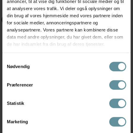
annoncer, til at vise dig funktioner til sociale medier og til
at analysere vores trafik. Vi deler også oplysninger om
din brug af vores hjemmeside med vores partnere inden
+42
+42
for sociale medier, annonceringspartnere og
analysepartnere. Vores partnere kan kombinere disse
data med andre oplysninger, du har givet dem, eller som
de har indsamlet fra din brug af deres tjenester.
Samtykkevalg
Nødvendig
Præferencer
Gozzip
Gozzip
Gozzip GAnnika Blouse - Lilla
Gozzip GAugusta Pants - Blå
printet...
printede...
419,97 kr
599,95 kr
499,95 kr
Statistik
Marketing