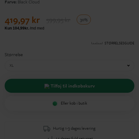
Farve:
Black Cloud
419,97 kr
599,95 kr
30%
STØRRELSESGUIDE
Størrelse
XL
Tilføj til indkøbskurv
Eller køb i butik
Hurtig 1-3 dages levering
14 dages fuld returret