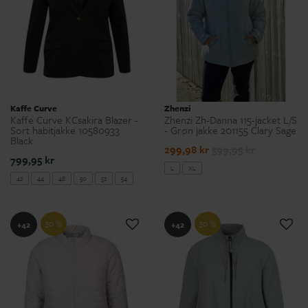
Kaffe Curve
Zhenzi
Kaffe Curve KCsakira Blazer -
Zhenzi Zh-Danna 115-jacket L/S
Sort habitjakke 10580933
- Grøn jakke 201155 Clary Sage
Black
299,98 kr
599,95 kr
799,95 kr
L
XL
42
44
48
50
52
54
50 %
50 %
+42
+42