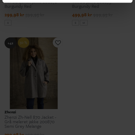
Vinrød quiltet jakke 200872
Vinrød jakke 200875
Burgundy Red
Burgundy Red
299,98 kr
599,95 kr
499,98 kr
999,95 kr
S
S
M
50 %
+42
Zhenzi
Zhenzi Zh-Nell 870 Jacket -
Grå meleret jakke 200870
Semi Grey Melange
399,98 kr
799,95 kr