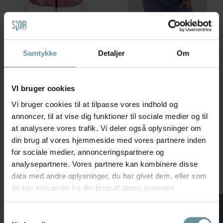
Zhenzi
Kaffe Curve
Zhenzi Zh-Dorte 1162-jacket
Kaffe Curve KCelona Denim
L/S - Pink Jakke 201162 Pink
Jacket - Medium blå
Orchid
cowboyjakke 10583400
Samtykke
Detaljer
Om
Washed Medium blue denim
399,98 kr
799,95 kr
399,98 kr
799,95 kr
S
M
L
46
48
50
52
VI bruger cookies
Vi bruger cookies til at tilpasse vores indhold og
annoncer, til at vise dig funktioner til sociale medier og til
50 %
50 %
+42
+42
at analysere vores trafik. Vi deler også oplysninger om
din brug af vores hjemmeside med vores partnere inden
for sociale medier, annonceringspartnere og
analysepartnere. Vores partnere kan kombinere disse
data med andre oplysninger, du har givet dem, eller som
de har indsamlet fra din brug af deres tjenester.
FILTER
Samtykkevalg