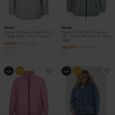
Zhenzi
Zhenzi
Zhenzi Zh-Danna 115-jacket L/S
Zhenzi Zh-Dorte 1162-jacket
- Beige jakke 201155 Chateau
L/S - Grøn Jakke 201162 Clary
Sage
299,98 kr
599,95 kr
399,98 kr
799,95 kr
M
L
S
50 %
50 %
+42
+42