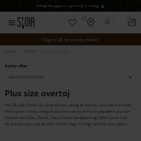
Fri fragt over 499 kr
/ Hurtig levering 1-3 hverdage
0
0
Følg os på de sociale medier
Forside
Plus size
Plus size overtøj
Sorter efter
VÆLG SORTERING HER
Plus size overtøj
Her på siden finder du vores skønne udvalg af overtøj i
plus size til kvinder
med kurver. Vores udvalg af plus size overtøj
er
fra de populære plus size
mærker som Zizzi, Zhenzi, Zoey, Gozzip, Sandgaard og Kaffe Curve.
Køb
dit
overtøj i plus size på sNoir online i dag.
Fri fragt ved køb over
499
kr.