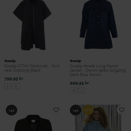
Gozzip
Gozzip
Gozzip GThit Waistcoat - Sort
Gozzip Amela Long Denim
vest G262039 Black
Jacket - Denim jakke G234039
Dark Blue Denim
799,95 kr
999,95 kr
S
M
M
L
50 %
+42
+42