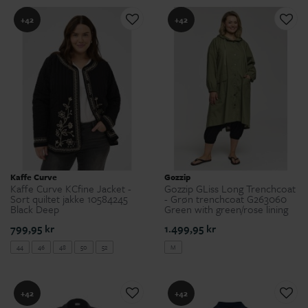
+42
+42
Kaffe Curve
Gozzip
Kaffe Curve KCfine Jacket -
Gozzip GLiss Long Trenchcoat
Sort quiltet jakke 10584245
- Grøn trenchcoat G263060
Black Deep
Green with green/rose lining
799,95 kr
1.499,95 kr
44
46
48
50
52
M
+42
+42