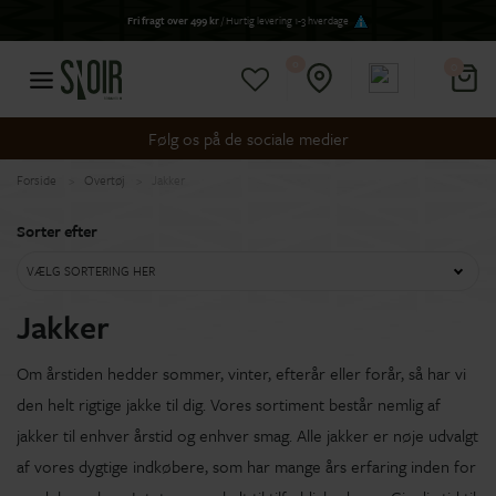
Fri fragt over 499 kr
/ Hurtig levering 1-3 hverdage
0
0
Følg os på de sociale medier
Forside
Overtøj
Jakker
Sorter efter
VÆLG SORTERING HER
Jakker
Om årstiden hedder sommer, vinter, efterår eller forår, så har vi
den helt rigtige jakke til dig. Vores sortiment består nemlig af
jakker til enhver årstid og enhver smag. Alle jakker er nøje udvalgt
af vores dygtige indkøbere, som har mange års erfaring inden for