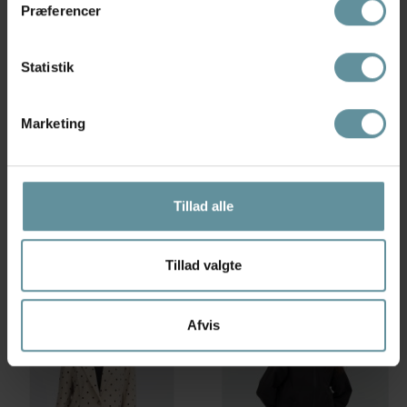
Præferencer
Statistik
Marketing
Co'couture
Pulz
Co'Couture BilbaoCC Denim
Pulz PZANNI JACKET - Denim
Jacket - Cowboy jakke 30362
jakke 50210299 Medium Blue
Denim Blue
Denim
Tillad alle
499,98 kr
999,95 kr
449,98 kr
899,95 kr
S
S
M
Tillad valgte
70 %
40 %
Afvis