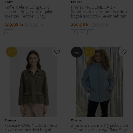
Kaffe
Fransa
Kaffe KAlelia Long Quilt
Fransa FRJULINE JA 2 -
Jacket - Beige quiltet jakke
Sandfarvet jakke med broderi
10511125 Feather Gray
bagpå 20617787 Savannah tan
299,98 kr
599,95 kr
299,98 kr
599,95 kr
40
S
M
L
50 %
50 %
+42
Fransa
Zhenzi
Fransa FRJULINE JA 2 - Grøn
Zhenzi Zh-Danna 115-jacket L/S
jakke med broderi bagpå
- Grøn jakke 201155 Clary Sage