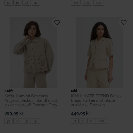
36
38
40
44
S/M
L/XL
XS/S
Kaffe
Ichi
Kaffe KAmimi Broderie
ICHI IHKATE TREND BL13 -
Anglaise Jacket - Sandfarvet
Beige kortærmet blazer
jakke 10511598 Feather Gray
20126025 Doeskin
899,95 kr
449,95 kr
38
40
42
44
M
L
XL
XXL