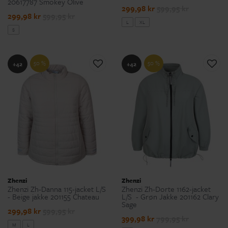
20617787 Smokey Olive
299,98 kr
599,95 kr
299,98 kr
599,95 kr
L
XL
S
50 %
50 %
+42
+42
Zhenzi
Zhenzi
Zhenzi Zh-Danna 115-jacket L/S
Zhenzi Zh-Dorte 1162-jacket
- Beige jakke 201155 Chateau
L/S - Grøn Jakke 201162 Clary
Sage
299,98 kr
599,95 kr
399,98 kr
799,95 kr
M
L