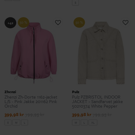
S
50 %
50 %
+42
Zhenzi
Pulz
Zhenzi Zh-Dorte 1162-jacket
Pulz PZBRISTOL INDOOR
L/S - Pink Jakke 201162 Pink
JACKET - Sandfarvet jakke
Orchid
50210374 White Pepper
399,98 kr
799,95 kr
399,98 kr
799,95 kr
S
M
L
M
L
XL