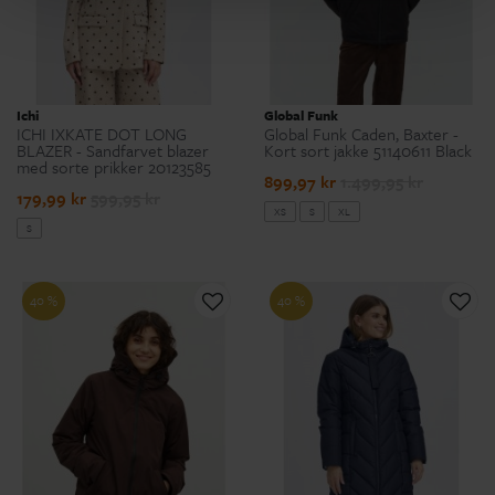
Ichi
Global Funk
ICHI IXKATE DOT LONG
Global Funk Caden, Baxter -
BLAZER - Sandfarvet blazer
Kort sort jakke 51140611 Black
med sorte prikker 20123585
899,97 kr
1.499,95 kr
179,99 kr
599,95 kr
XS
S
XL
S
40 %
40 %