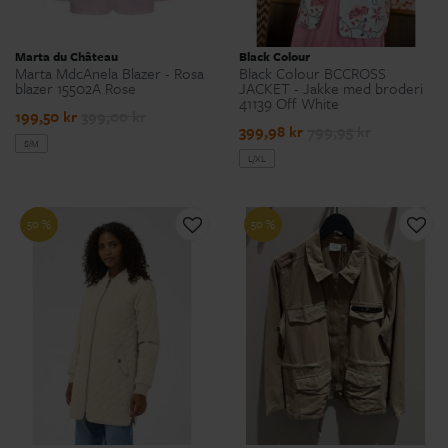
Marta du Château
Black Colour
Marta MdcAnela Blazer - Rosa
Black Colour BCCROSS
blazer 15502A Rose
JACKET - Jakke med broderi
41139 Off White
199,50 kr
399,00 kr
399,98 kr
799,95 kr
S/M
L/XL
50 %
50 %