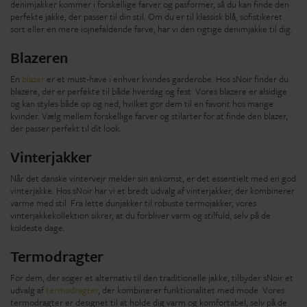
denimjakker kommer i forskellige farver og pasformer, så du kan finde den
perfekte jakke, der passer til din stil. Om du er til klassisk blå, sofistikeret
sort eller en mere iøjnefaldende farve, har vi den rigtige denimjakke til dig.
Blazeren
En
blazer
er et must-have i enhver kvindes garderobe. Hos sNoir finder du
blazere, der er perfekte til både hverdag og fest. Vores blazere er alsidige
og kan styles både op og ned, hvilket gør dem til en favorit hos mange
kvinder. Vælg mellem forskellige farver og stilarter for at finde den blazer,
der passer perfekt til dit look.
Vinterjakker
Når det danske vintervejr melder sin ankomst, er det essentielt med en god
vinterjakke. Hos sNoir har vi et bredt udvalg af vinterjakker, der kombinerer
varme med stil. Fra lette dunjakker til robuste termojakker, vores
vinterjakkekollektion sikrer, at du forbliver varm og stilfuld, selv på de
koldeste dage.
Termodragter
For dem, der søger et alternativ til den traditionelle jakke, tilbyder sNoir et
udvalg af
termodragter
, der kombinerer funktionalitet med mode. Vores
termodragter er designet til at holde dig varm og komfortabel, selv på de