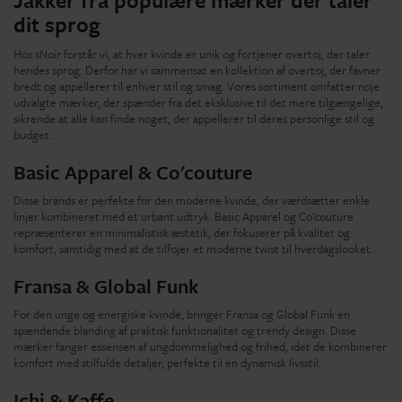
Jakker fra populære mærker der taler
dit sprog
Hos sNoir forstår vi, at hver kvinde er unik og fortjener overtøj, der taler
hendes sprog. Derfor har vi sammensat en kollektion af overtøj, der favner
bredt og appellerer til enhver stil og smag. Vores sortiment omfatter nøje
udvalgte mærker, der spænder fra det eksklusive til det mere tilgængelige,
sikrende at alle kan finde noget, der appellerer til deres personlige stil og
budget.
Basic Apparel & Co'couture
Disse brands er perfekte for den moderne kvinde, der værdsætter enkle
linjer kombineret med et urbant udtryk. Basic Apparel og Co'couture
repræsenterer en minimalistisk æstetik, der fokuserer på kvalitet og
komfort, samtidig med at de tilføjer et moderne twist til hverdagslooket.
Fransa & Global Funk
For den unge og energiske kvinde, bringer Fransa og Global Funk en
spændende blanding af praktisk funktionalitet og trendy design. Disse
mærker fanger essensen af ungdommelighed og frihed, idet de kombinerer
komfort med stilfulde detaljer, perfekte til en dynamisk livsstil.
Ichi & Kaffe