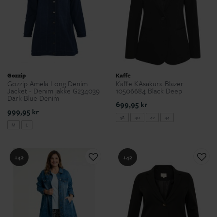
Gozzip
Kaffe
Gozzip Amela Long Denim
Kaffe KAsakura Blazer
Jacket - Denim jakke G234039
10506684 Black Deep
Dark Blue Denim
699,95 kr
999,95 kr
38
40
42
44
M
L
+42
+42