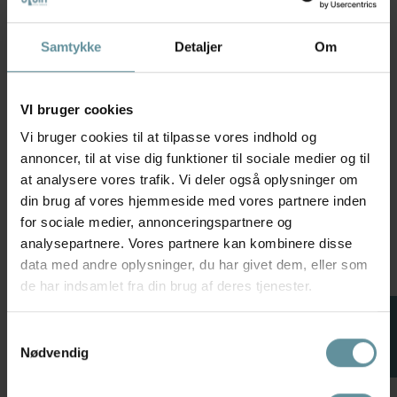
Samtykke
Detaljer
Om
VI bruger cookies
Vi bruger cookies til at tilpasse vores indhold og
annoncer, til at vise dig funktioner til sociale medier og til
at analysere vores trafik. Vi deler også oplysninger om
Wasabiconcept
Wasabiconcept
Wasabi WA-CAIA 1 - Denim
Wasabi WA-CHANIA 2 - Sort
din brug af vores hjemmeside med vores partnere inden
jakke W10664 Medium Blue
denim jakke W20516 Black
Denim
for sociale medier, annonceringspartnere og
199,98 kr
399,95 kr
analysepartnere. Vores partnere kan kombinere disse
299,98 kr
599,95 kr
44
46-48
data med andre oplysninger, du har givet dem, eller som
42
44
46-48
de har indsamlet fra din brug af deres tjenester.
FILTER
50 %
50 %
Samtykkevalg
Nødvendig