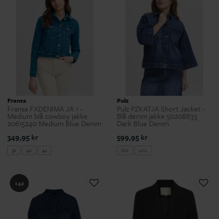
Fransa
Pulz
Fransa FXDENIMA JA 1 -
Pulz PZKATJA Short Jacket -
Medium blå cowboy jakke
Blå denim jakke 50208833
20615240 Medium Blue Denim
Dark Blue Denim
349,95 kr
599,95 kr
38
40
44
S/M
L/XL
+42