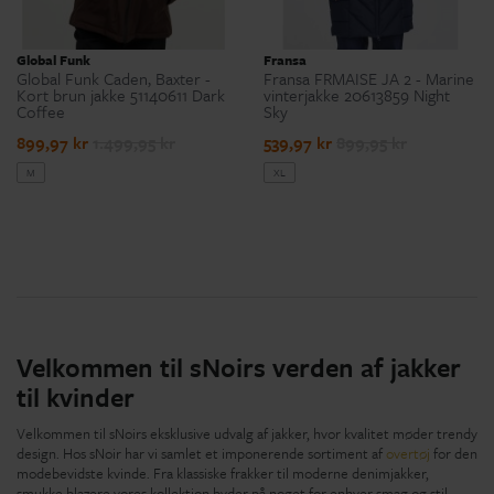
Global Funk
Fransa
Global Funk Caden, Baxter -
Fransa FRMAISE JA 2 - Marine
Kort brun jakke 51140611 Dark
vinterjakke 20613859 Night
Coffee
Sky
899,97 kr
1.499,95 kr
539,97 kr
899,95 kr
M
XL
Velkommen til sNoirs verden af jakker
til kvinder
Velkommen til sNoirs eksklusive udvalg af jakker, hvor kvalitet møder trendy
design. Hos sNoir har vi samlet et imponerende sortiment af
overtøj
for den
modebevidste kvinde. Fra klassiske frakker til moderne denimjakker,
smukke blazere vores kollektion byder på noget for enhver smag og stil.