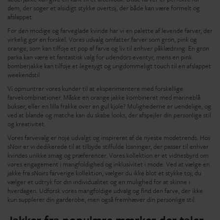
dem, der søger et alsidigt stykke overtøj, der både kan være formelt og
afslappet.
For den modige og farveglade kvinde har vi en palette af levende farver, der
virkelig gør en forskel. Vores udvalg omfatter farver som grøn, pink og
orange, som kan tilføje et pop af farve og liv til enhver påklædning. En grøn
parka kan være et fantastisk valg for udendørs eventyr, mens en pink
bomberjakke kan tilføje et legesygt og ungdommeligt touch til en afslappet
weekendstil.
Vi opmuntrer vores kunder til at eksperimentere med forskellige
farvekombinationer. Måske en orange jakke kombineret med marineblå
bukser, eller en lilla frakke over en gul kjole? Mulighederne er uendelige, og
ved at blande og matche kan du skabe looks, der afspejler din personlige stil
og kreativitet.
Vores farvevalg er nøje udvalgt og inspireret af de nyeste modetrends. Hos
sNoir er vi dedikerede til at tilbyde stilfulde løsninger, der passer til enhver
kvindes unikke smag og præferencer. Vores kollektion er et vidnesbyrd om
vores engagement i mangfoldighed og inklusivitet i mode. Ved at vælge en
jakke fra sNoirs farverige kollektion, vælger du ikke blot et stykke tøj; du
vælger et udtryk for din individualitet og en mulighed for at skinne i
hverdagen. Udforsk vores mangfoldige udvalg og find den farve, der ikke
kun supplerer din garderobe, men også fremhæver din personlige stil.