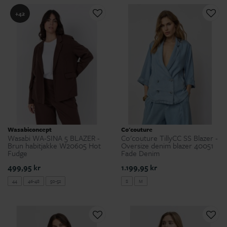
+42
Wasabiconcept
Co'couture
Wasabi WA-SINA 5 BLAZER -
Co'couture TillyCC SS Blazer -
Brun habitjakke W20605 Hot
Oversize denim blazer 40051
Fudge
Fade Denim
499,95 kr
1.199,95 kr
44
46-48
50-52
S
M