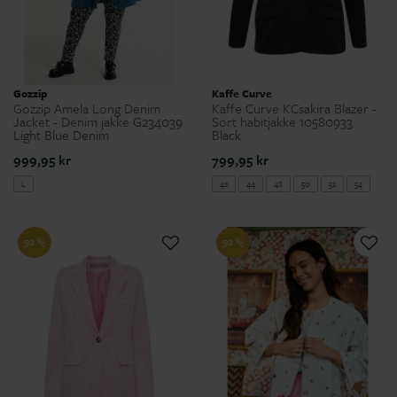
Gozzip
Kaffe Curve
Gozzip Amela Long Denim
Kaffe Curve KCsakira Blazer -
Jacket - Denim jakke G234039
Sort habitjakke 10580933
Light Blue Denim
Black
999,95 kr
799,95 kr
L
42
44
48
50
52
54
50 %
50 %