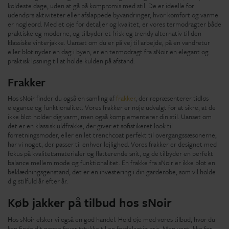
koldeste dage, uden at gå på kompromis med stil. De er ideelle for
udendørs aktiviteter eller afslappede byvandringer, hvor komfort og varme
er nøgleord. Med et øje for detaljer og kvalitet, er vores termodragter både
praktiske og moderne, og tilbyder et frisk og trendy alternativ til den
klassiske vinterjakke. Uanset om du er på vej til arbejde, på en vandretur
eller blot nyder en dag i byen, er en termodragt fra sNoir en elegant og
praktisk løsning til at holde kulden på afstand.
Frakker
Hos sNoir finder du også en samling af
frakker
, der repræsenterer tidløs
elegance og funktionalitet. Vores frakker er nøje udvalgt for at sikre, at de
ikke blot holder dig varm, men også komplementerer din stil. Uanset om
det er en klassisk uldfrakke, der giver et sofistikeret look til
forretningsmøder, eller en let trenchcoat perfekt til overgangssæsonerne,
har vi noget, der passer til enhver lejlighed. Vores frakker er designet med
fokus på kvalitetsmaterialer og flatterende snit, og de tilbyder en perfekt
balance mellem mode og funktionalitet. En frakke fra sNoir er ikke blot en
beklædningsgenstand; det er en investering i din garderobe, som vil holde
dig stilfuld år efter år.
Køb jakker på tilbud hos sNoir
Hos sNoir elsker vi også en god handel. Hold øje med vores tilbud, hvor du
kan finde dit næste favoritstykke til en fordelagtig pris. Men vent ikke for