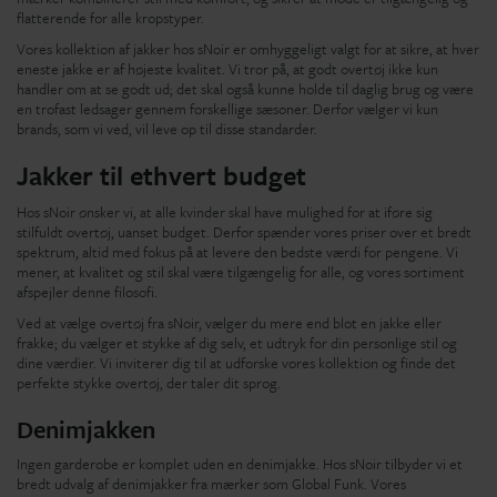
flatterende for alle kropstyper.
Vores kollektion af jakker hos sNoir er omhyggeligt valgt for at sikre, at hver
eneste jakke er af højeste kvalitet. Vi tror på, at godt overtøj ikke kun
handler om at se godt ud; det skal også kunne holde til daglig brug og være
en trofast ledsager gennem forskellige sæsoner. Derfor vælger vi kun
brands, som vi ved, vil leve op til disse standarder.
Jakker til ethvert budget
Hos sNoir ønsker vi, at alle kvinder skal have mulighed for at iføre sig
stilfuldt overtøj, uanset budget. Derfor spænder vores priser over et bredt
spektrum, altid med fokus på at levere den bedste værdi for pengene. Vi
mener, at kvalitet og stil skal være tilgængelig for alle, og vores sortiment
afspejler denne filosofi.
Ved at vælge overtøj fra sNoir, vælger du mere end blot en jakke eller
frakke; du vælger et stykke af dig selv, et udtryk for din personlige stil og
dine værdier. Vi inviterer dig til at udforske vores kollektion og finde det
perfekte stykke overtøj, der taler dit sprog.
Denimjakken
Ingen garderobe er komplet uden en denimjakke. Hos sNoir tilbyder vi et
bredt udvalg af denimjakker fra mærker som Global Funk. Vores