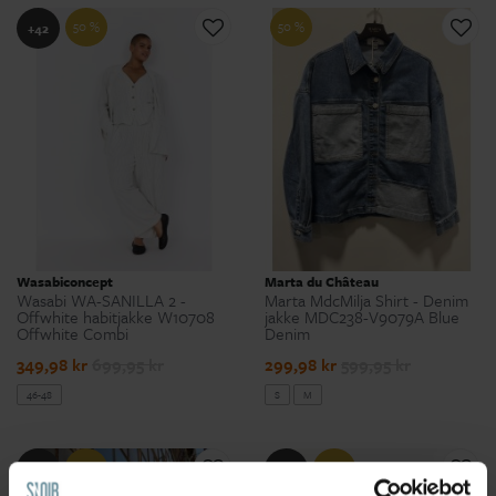
50 %
50 %
+42
Wasabiconcept
Marta du Château
Wasabi WA-SANILLA 2 -
Marta MdcMilja Shirt - Denim
Offwhite habitjakke W10708
jakke MDC238-V9079A Blue
Offwhite Combi
Denim
349,98 kr
699,95 kr
299,98 kr
599,95 kr
46-48
S
M
50 %
50 %
+42
+42