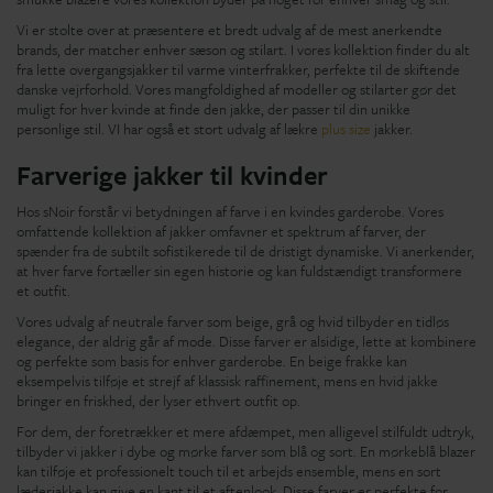
Vi er stolte over at præsentere et bredt udvalg af de mest anerkendte
brands, der matcher enhver sæson og stilart. I vores kollektion finder du alt
fra lette overgangsjakker til varme vinterfrakker, perfekte til de skiftende
danske vejrforhold. Vores mangfoldighed af modeller og stilarter gør det
muligt for hver kvinde at finde den jakke, der passer til din unikke
personlige stil. VI har også et stort udvalg af lækre
plus size
jakker.
Farverige jakker til kvinder
Hos sNoir forstår vi betydningen af farve i en kvindes garderobe. Vores
omfattende kollektion af jakker omfavner et spektrum af farver, der
spænder fra de subtilt sofistikerede til de dristigt dynamiske. Vi anerkender,
at hver farve fortæller sin egen historie og kan fuldstændigt transformere
et outfit.
Vores udvalg af neutrale farver som beige, grå og hvid tilbyder en tidløs
elegance, der aldrig går af mode. Disse farver er alsidige, lette at kombinere
og perfekte som basis for enhver garderobe. En beige frakke kan
eksempelvis tilføje et strejf af klassisk raffinement, mens en hvid jakke
bringer en friskhed, der lyser ethvert outfit op.
For dem, der foretrækker et mere afdæmpet, men alligevel stilfuldt udtryk,
tilbyder vi jakker i dybe og mørke farver som blå og sort. En mørkeblå blazer
kan tilføje et professionelt touch til et arbejds ensemble, mens en sort
læderjakke kan give en kant til et aftenlook. Disse farver er perfekte for