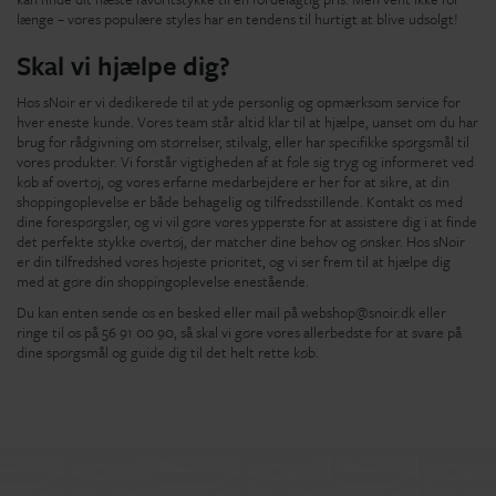
længe – vores populære styles har en tendens til hurtigt at blive udsolgt!
Skal vi hjælpe dig?
Hos sNoir er vi dedikerede til at yde personlig og opmærksom service for
hver eneste kunde. Vores team står altid klar til at hjælpe, uanset om du har
brug for rådgivning om størrelser, stilvalg, eller har specifikke spørgsmål til
vores produkter. Vi forstår vigtigheden af at føle sig tryg og informeret ved
køb af overtøj, og vores erfarne medarbejdere er her for at sikre, at din
shoppingoplevelse er både behagelig og tilfredsstillende. Kontakt os med
dine forespørgsler, og vi vil gøre vores ypperste for at assistere dig i at finde
det perfekte stykke overtøj, der matcher dine behov og ønsker. Hos sNoir
er din tilfredshed vores højeste prioritet, og vi ser frem til at hjælpe dig
med at gøre din shoppingoplevelse enestående.
Du kan enten sende os en besked eller mail på webshop@snoir.dk eller
ringe til os på 56 91 00 90, så skal vi gøre vores allerbedste for at svare på
dine spørgsmål og guide dig til det helt rette køb.