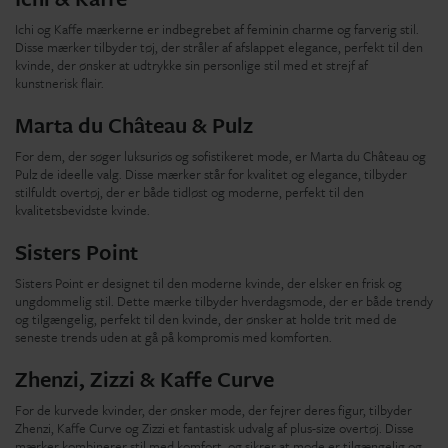
Ichi og Kaffe mærkerne er indbegrebet af feminin charme og farverig stil.
Disse mærker tilbyder tøj, der stråler af afslappet elegance, perfekt til den
kvinde, der ønsker at udtrykke sin personlige stil med et strejf af
kunstnerisk flair.
Marta du Château & Pulz
For dem, der søger luksuriøs og sofistikeret mode, er Marta du Château og
Pulz de ideelle valg. Disse mærker står for kvalitet og elegance, tilbyder
stilfuldt overtøj, der er både tidløst og moderne, perfekt til den
kvalitetsbevidste kvinde.
Sisters Point
Sisters Point er designet til den moderne kvinde, der elsker en frisk og
ungdommelig stil. Dette mærke tilbyder hverdagsmode, der er både trendy
og tilgængelig, perfekt til den kvinde, der ønsker at holde trit med de
seneste trends uden at gå på kompromis med komforten.
Zhenzi, Zizzi & Kaffe Curve
For de kurvede kvinder, der ønsker mode, der fejrer deres figur, tilbyder
Zhenzi, Kaffe Curve og Zizzi et fantastisk udvalg af plus-size overtøj. Disse
mærker kombinerer stil med komfort, og sikrer at mode er tilgængelig og