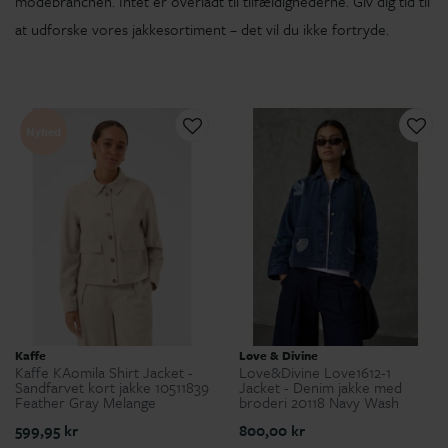
modebranchen. Intet er overladt til tilfældighederne. Giv dig tid til
at udforske vores jakkesortiment – det vil du ikke fortryde.
Nyhed
Kaffe
Love & Divine
Kaffe KAomila Shirt Jacket -
Love&Divine Love1612-1
Sandfarvet kort jakke 10511839
Jacket - Denim jakke med
Feather Gray Melange
broderi 20118 Navy Wash
599,95 kr
800,00 kr