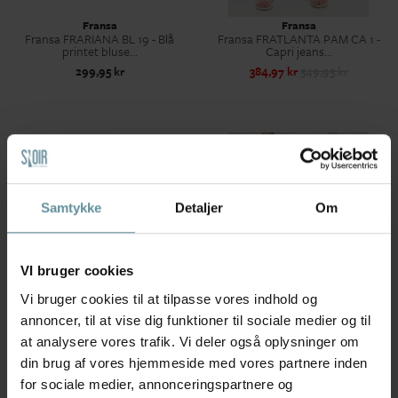
Fransa
Fransa
Fransa FRARIANA BL 19 - Blå
Fransa FRATLANTA PAM CA 1 -
printet bluse...
Capri jeans...
299,95 kr
384,97 kr
549,95 kr
Samtykke
Detaljer
Om
VI bruger cookies
Vi bruger cookies til at tilpasse vores indhold og
annoncer, til at vise dig funktioner til sociale medier og til
at analysere vores trafik. Vi deler også oplysninger om
Fransa
Fransa
din brug af vores hjemmeside med vores partnere inden
Fransa FRATLANTA PAM JE 3 -
Fransa FRBLANCA PA 1 - Løs
Medium blå...
denim buks...
for sociale medier, annonceringspartnere og