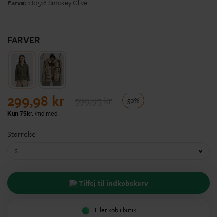
Farve:
180516 Smokey Olive
FARVER
299,98 kr
599,95 kr
50%
Størrelse
S
Tilføj til indkøbskurv
Eller køb i butik