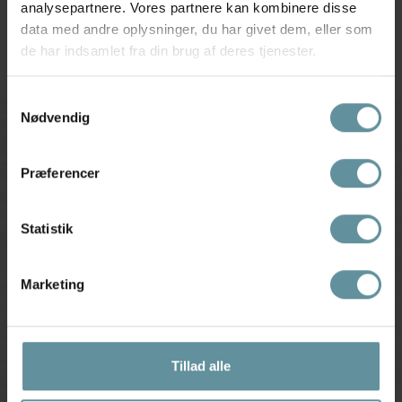
549,95 kr
499,95 kr
analysepartnere. Vores partnere kan kombinere disse
data med andre oplysninger, du har givet dem, eller som
de har indsamlet fra din brug af deres tjenester.
Samtykkevalg
Nødvendig
Tilmeld kundeklub
Få nyheder og inspiration
Præferencer
TILMELD
Statistik
Har du brug for hjælp eller vejledning?
Marketing
Ring tlf.
56 91 00 90
Webshop henvendelser
webshop@snoir.dk
Øvrigt:
Tillad alle
snoir@snoir.dk