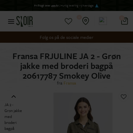
Fri fragt over 499 kr
/ Hurtig levering 1-3 hverdage
0
0
Følg os på de sociale medier
Fransa FRJULINE JA 2 - Grøn
jakke med broderi bagpå
20617787 Smokey Olive
fra
Fransa