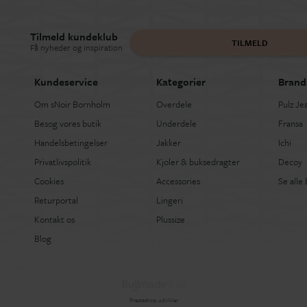
Tilmeld kundeklub
TILMELD
Få nyheder og inspiration
Kundeservice
Kategorier
Brand
Om sNoir Bornholm
Overdele
Pulz Je
Besøg vores butik
Underdele
Fransa
Handelsbetingelser
Jakker
Ichi
Privatlivspolitik
Kjoler & buksedragter
Decoy
Cookies
Accessories
Se alle
Returportal
Lingeri
Kontakt os
Plussize
Blog
Prestashop udvikler