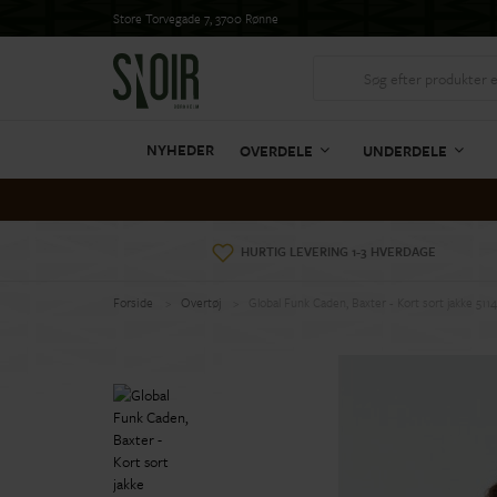
Store Torvegade 7, 3700 Rønne
NYHEDER
OVERDELE
UNDERDELE
HURTIG LEVERING 1-3 HVERDAGE
Forside
Overtøj
Global Funk Caden, Baxter - Kort sort jakke 511