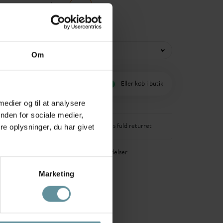
r
1.499,95 kr
40%
XS
Om
øj til indkøbskurv
Eller køb i butik
 medier og til at analysere
nden for sociale medier,
-3 dages levering
14 dages fuld returret
e oplysninger, du har givet
40+ glade anmeldelser
Marketing