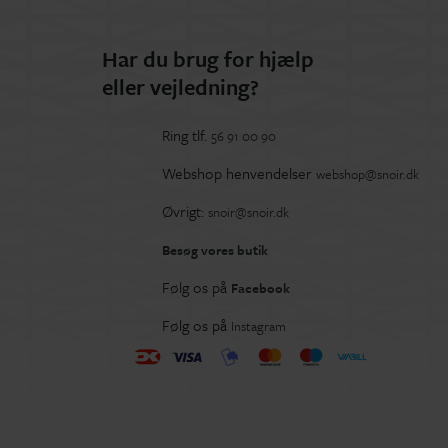
Har du brug for hjælp
eller vejledning?
Ring tlf.
56 91 00 90
Webshop henvendelser
webshop@snoir.dk
Øvrigt:
snoir@snoir.dk
Besøg vores butik
Følg os på
Facebook
Følg os på
Instagram