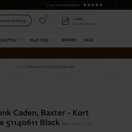
5 stjernede anmeldelser
0
0
0
VARE
ussize afdeling
DIN INDKØBSKURV
BRANDS
SALE
I/NATTØJ
PLUS SIZE
EKSKLUSIV PLUSSIZE AFDELING
unk Caden, Baxter - Kort
ke 51140611 Black
fra
Global Funk