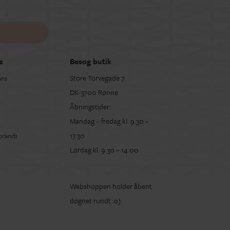
s
Besøg butik
Store Torvegade 7
ans
DK-3700 Rønne
Åbningstider:
Mandag – fredag kl. 9.30 –
17.30
 brands
Lørdag kl. 9.30 – 14.00
Webshoppen holder åbent
døgnet rundt :o)