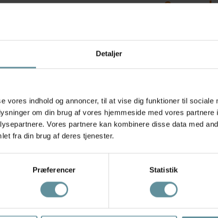
899,97 k
Størrelse
Detaljer
Tilf
se vores indhold og annoncer, til at vise dig funktioner til sociale
oplysninger om din brug af vores hjemmeside med vores partnere i
Hurtig 1
ysepartnere. Vores partnere kan kombinere disse data med andr
et fra din brug af deres tjenester.
Præferencer
Statistik
Anbefalede produkter
Produkter med samme mærke