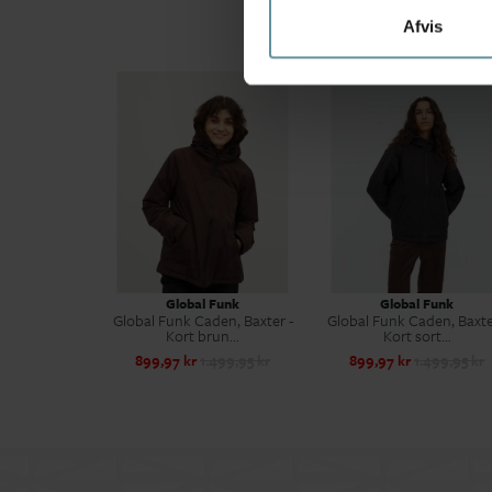
Afvis
Global Funk
Global Funk
Global Funk Caden, Baxter -
Global Funk Caden, Baxte
Kort brun...
Kort sort...
899,97 kr
1.499,95 kr
899,97 kr
1.499,95 kr