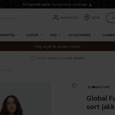
Fri fragt over 499 kr
/ Hurtig levering 1-3 hverdage
Pl
KUNDEKLUB
BUTIK
OVERTØJ
KJOLER
SKO
ACCESSORIES
LINGER
Følg os på de sociale medier
STORT UDVALG AF LÆKRE BRANDS
40611 Black
Global F
sort jak