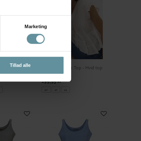
Marketing
Kaffe
Tillad alle
Top - Lyserød
Kaffe KAvalerie Top - Hvid top
erina
10511570 Chalk
299,95 kr
40
42
44