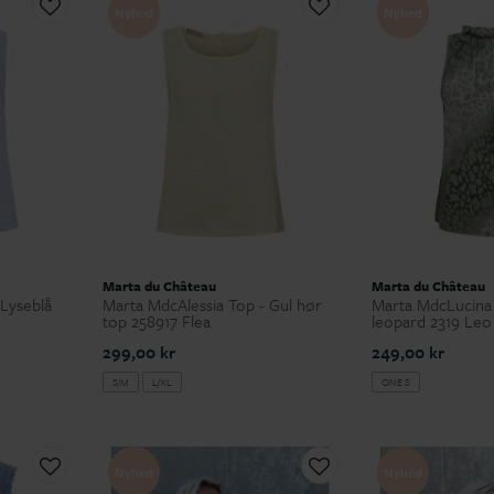
Nyhed
Nyhed
Marta du Château
Marta du Château
 Lyseblå
Marta MdcAlessia Top - Gul hør
Marta MdcLucina 
top 258917 Flea
leopard 2319 Leo 
299,00 kr
249,00 kr
S/M
L/XL
ONE S
Nyhed
Nyhed