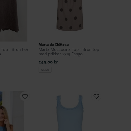
Marta du Château
 Top - Brun hør
Marta MdcLucina Top - Brun top
a
med prikker 2319 Fango
249,00 kr
ONE S