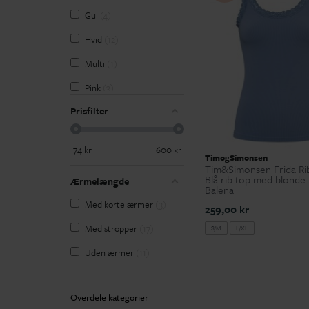
M
12
Gul
4
M/L
9
Hvid
12
ONE S
12
Multi
1
S
15
Pink
3
S/M
24
Prisfilter
Rosa
1
XL
12
Rød
1
74
kr
600
kr
XS
5
TimogSimonsen
Sort
17
Tim&Simonsen Frida Rib
Blå rib top med blonde 
XXL
8
Ærmelængde
Balena
Med korte ærmer
3
259,00 kr
Med stropper
17
S/M
L/XL
Uden ærmer
11
Overdele kategorier