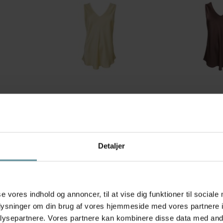
Black Colour
Black Colour
L DOUBLE
Black Colour BCMABEL DOUBLE
Black Colour B
rød satin
V-NECK TOP - Gul satin top 41210
V-NECK TOP - Bru
Light Yellow
41210 Coffee
299,00 kr
299,00 kr
Detaljer
M/L
M/L
L/XL
se vores indhold og annoncer, til at vise dig funktioner til sociale
+42
oplysninger om din brug af vores hjemmeside med vores partnere i
ysepartnere. Vores partnere kan kombinere disse data med andr