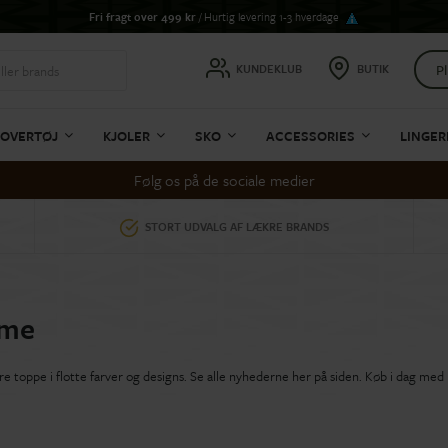
Fri fragt over 499 kr
/ Hurtig levering 1-3 hverdage
Pl
KUNDEKLUB
BUTIK
OVERTØJ
KJOLER
SKO
ACCESSORIES
LINGER
Følg os på de sociale medier
STORT UDVALG AF LÆKRE BRANDS
ame
toppe i flotte farver og designs. Se alle nyhederne her på siden. Køb i dag med hu