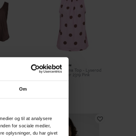
Marta du Château
CMABEL DOUBLE
Marta MdcLucina Top - Lyserød
n satin top
top med prikker 2319 Pink
249,00 kr
Om
ONE S
 medier og til at analysere
nden for sociale medier,
e oplysninger, du har givet