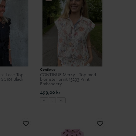
Continue
sa Lace Top -
CONTINUE Mercy - Top med
TSC101 Black
blomster print 15293 Print
Embrodery
499,00 kr
M
L
XL