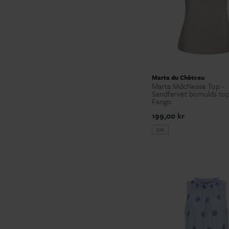
Marta du Château
Marta MdcNessa Top -
Sandfarvet bomulds to
Fango
199,00 kr
S/M