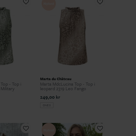
Nyhed
Marta du Château
Top - Top i
Marta MdcLucina Top - Top i
Military
leopard 2319 Leo Fango
249,00 kr
ONE S
Nyhed