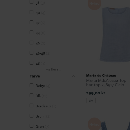
38
3
Nyhed
Wasabiconcept
2
40
4
42
6
44
8
46
2
46-48
2
48
3
vis flere...
50-52
2
Marta du Château
Farve
Marta MdcAlessia Top -
52
1
hør top 258917 Cielo
Beige
4
299,00 kr
54
4
Blå
11
S/M
54-56
2
Bordeaux
1
L
15
Brun
12
L/XL
20
Nyhed
Grøn
7