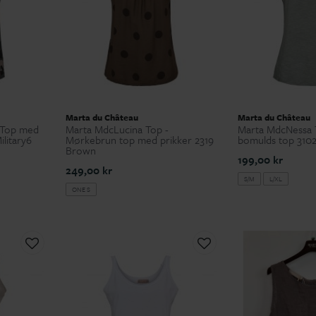
Marta du Château
Marta du Château
 Top med
Marta MdcLucina Top -
Marta MdcNessa 
ilitary6
Mørkebrun top med prikker 2319
bomulds top 31028
Brown
199,00 kr
249,00 kr
S/M
L/XL
ONE S