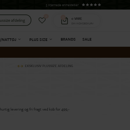
5 stjernede anmeldelser
0
0
0
VARE
ussize afdeling
DIN INDKØBSKURV
BRANDS
SALE
I/NATTØJ
PLUS SIZE
EKSKLUSIV PLUSSIZE AFDELING
rtig levering og fri fragt ved køb for 499,-