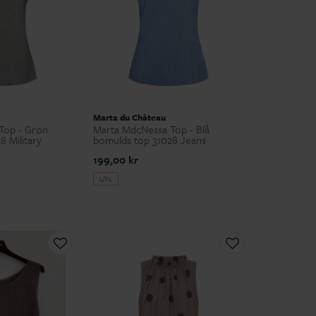
Marta du Château
Top - Grøn
Marta MdcNessa Top - Blå
 Military
bomulds top 31028 Jeans
199,00 kr
L/XL