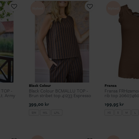
Nyhed
Nyhed
Black Colour
Fransa
 TOP -
Black Colour BCMALLU TOP -
Fransa FRHizamon
Lt. Army
Brun stribet top 41233 Espresso
rib top 2060746
399,00 kr
199,95 kr
S/M
M/L
L/XL
XS
S
M
L