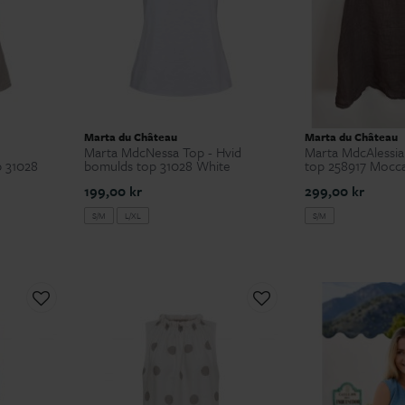
Marta du Château
Marta du Château
Marta MdcNessa Top - Hvid
Marta MdcAlessia
p 31028
bomulds top 31028 White
top 258917 Mocc
199,00 kr
299,00 kr
S/M
L/XL
S/M