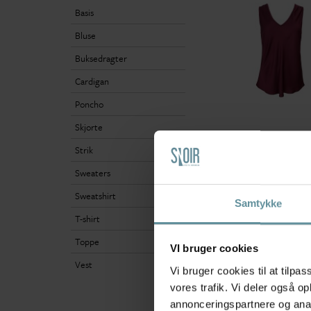
Basis
Bluse
Buksedragter
Cardigan
Poncho
Skjorte
Black Colour
Strik
Black Colour BCMABE
V-NECK TOP - Bordeux 
Sweaters
top 41210 Plum
Sweatshirt
299,00 kr
Samtykke
T-shirt
S/M
M/L
L/XL
Toppe
VI bruger cookies
Vest
Vi bruger cookies til at tilpas
+42
vores trafik. Vi deler også 
annonceringspartnere og anal