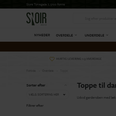
Store Torvegade 7, 3700 Rønne
NYHEDER
OVERDELE
UNDERDELE
HURTIG LEVERING 1-3 HVERDAGE
Forside
Overdele
Toppe
Toppe til d
Sorter efter
VÆLG SORTERING HER
Udvid garderoben med lækre 
Filtrer efter