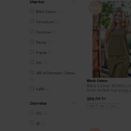
Mærker
Nyhed
Black Colour
10
Co'couture
4
Continue
1
Decoy
2
Fransa
9
Ichi
2
JBS of Denmark - Dame
4
Black Colour
Black Colour BCMALLU
Kaffe
2
Grøn stribet top 41233 
399,00 kr
Kaffe Curve
1
Størrelse
S/M
M/L
L/XL
Marta du Château
16
2XL
3
SANDGAARD
5
36
3
TimogSimonsen
17