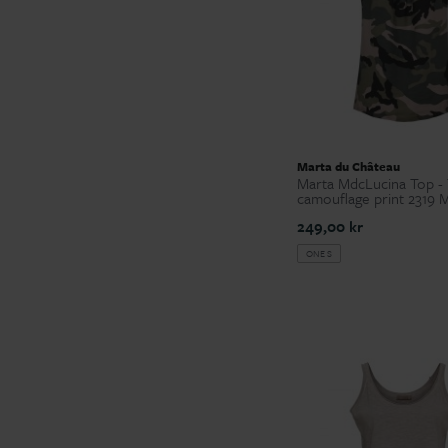
Marta du Château
Marta MdcLucina Top -
camouflage print 2319 M
249,00 kr
ONE S