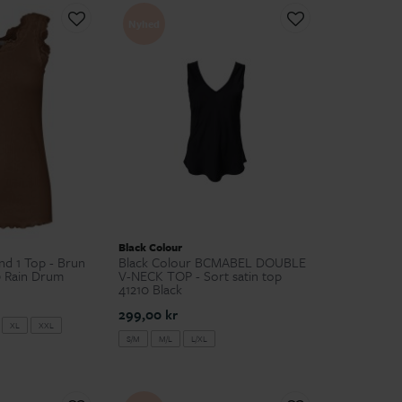
Nyhed
Black Colour
d 1 Top - Brun
Black Colour BCMABEL DOUBLE
0 Rain Drum
V-NECK TOP - Sort satin top
41210 Black
299,00 kr
XL
XXL
S/M
M/L
L/XL