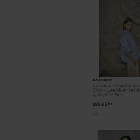
Co'couture
Co'Couture KaioCC Str
Shirt - Lyseblå stribet s
45183 Pale Blue
599,95 kr
S