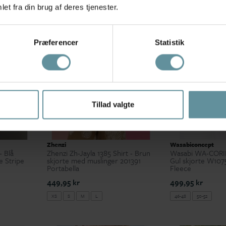
et fra din brug af deres tjenester.
+42
+42
Præferencer
Statistik
Tillad valgte
Zhenzi
Wasabiconcept
- Blå
Zhenzi Zh-Jayla 1385 Shirt - Brun
Wasabi WA-CORI
e Stripe
skjorte med muslinger 201391
Gul skjorte W107
Portabella
Fleece
449,95 kr
499,95 kr
XS
S
M
L
46-48
50-52