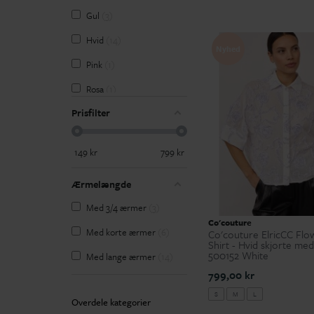
S
28
Gul
3
S/M
2
Hvid
14
Nyhed
XL
14
Pink
1
XS
10
Rosa
1
XXL
3
Prisfilter
Rød
1
Sort
5
149
kr
799
kr
Ærmelængde
Med 3/4 ærmer
3
Co'couture
Med korte ærmer
6
Co'couture ElricCC Flo
Shirt - Hvid skjorte me
500152 White
Med lange ærmer
14
799,00 kr
S
M
L
Overdele kategorier