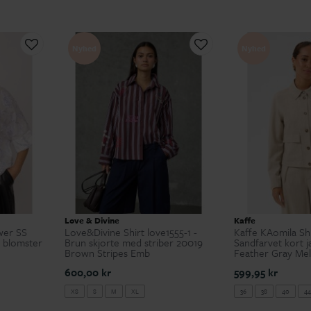
Nyhed
Nyhed
Love & Divine
Kaffe
wer SS
Love&Divine Shirt love1555-1 -
Kaffe KAomila Shi
d blomster
Brun skjorte med striber 20019
Sandfarvet kort j
Brown Stripes Emb
Feather Gray Me
600,00 kr
599,95 kr
XS
S
M
XL
36
38
40
44