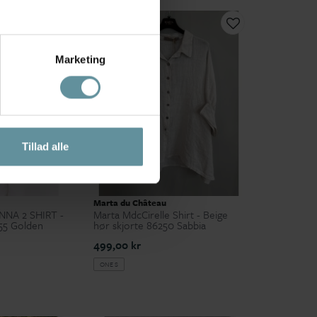
Marketing
Tillad alle
Marta du Château
NNA 2 SHIRT -
Marta MdcCirelle Shirt - Beige
55 Golden
hør skjorte 86250 Sabbia
499,00 kr
ONE S