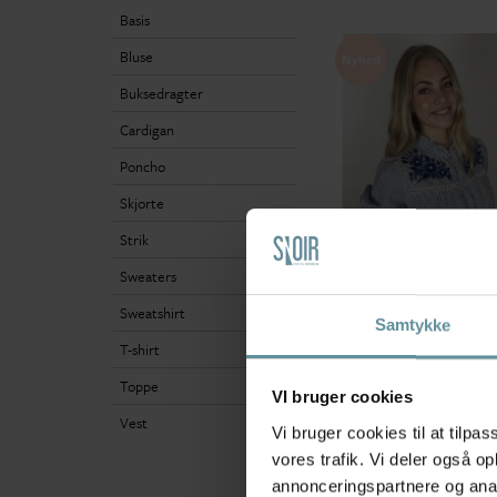
Basis
Bluse
Nyhed
Buksedragter
Cardigan
Poncho
Skjorte
Strik
Sweaters
Sweatshirt
Samtykke
Continue
T-shirt
CONTINUE Camilla Strip
shirt - Blå stribet skjor
Blue stripe blue embro
Toppe
VI bruger cookies
499,00 kr
Vest
Vi bruger cookies til at tilpas
S
vores trafik. Vi deler også 
annonceringspartnere og anal