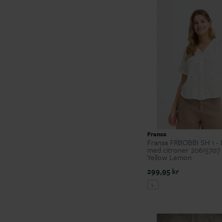
Fransa
Fransa FRBOBBI SH 1 - 
med citroner 20615707 
Yellow Lemon
299,95 kr
L