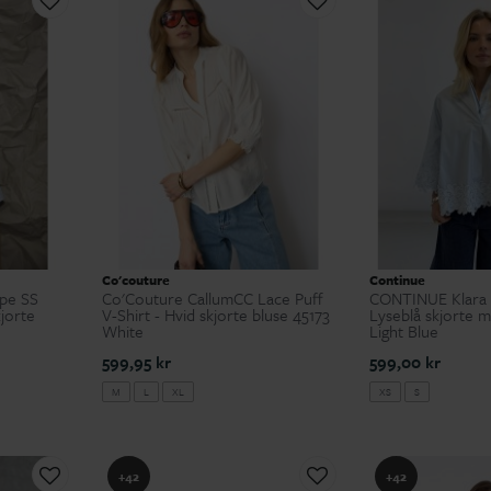
Co'couture
Continue
ipe SS
Co'Couture CallumCC Lace Puff
CONTINUE Klara 
kjorte
V-Shirt - Hvid skjorte bluse 45173
Lyseblå skjorte 
White
Light Blue
599,95 kr
599,00 kr
M
L
XL
XS
S
+42
+42