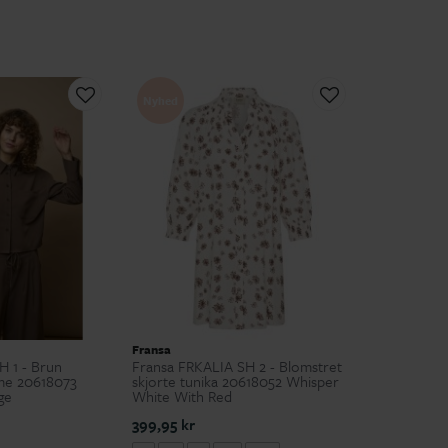
Nyhed
Fransa
 1 - Brun
Fransa FRKALIA SH 2 - Blomstret
me 20618073
skjorte tunika 20618052 Whisper
ge
White With Red
399,95 kr