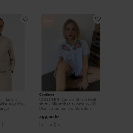
Nyhed
Continue
rt Jacket -
CONTINUE Camilla Stripe Multi
akke 10511839
shirt - Blå stribet skjorte 15288
lange
Blue stripe multi embroderi
499,00 kr
S
M
L