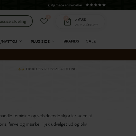
5 stjernede anmeldelser
0
0
0
VARE
ussize afdeling
DIN INDKØBSKURV
BRANDS
SALE
I/NATTØJ
PLUS SIZE
EKSKLUSIV PLUSSIZE AFDELING
 handle feminine og velsiddende skjorter uden at
pris, farve og mærke. Tjek udvalget ud og bliv