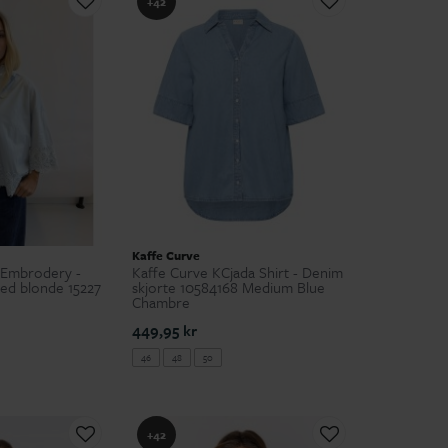
+42
Kaffe Curve
Embrodery -
Kaffe Curve KCjada Shirt - Denim
med blonde 15227
skjorte 10584168 Medium Blue
Chambre
449,95 kr
46
48
50
+42