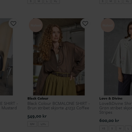
S
M
L
XL
S
M
L
XL
Nyhed
Nyhed
Black Colour
Love & Divine
E SHIRT -
Black Colour BCMALONE SHIRT -
Love&Divine Shirt
32 Mustard
Brun stribet skjorte 41232 Coffee
Grøn stribet skjo
Stripes
549,00 kr
600,00 kr
S/M
L/XL
XS
S
M
L