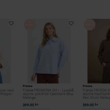
Nyhed
Nyhed
Fransa
Fransa
Bluse med
Fransa FRSIMONA SH 1 - Lyseblå
Fransa FRVEDA SH
 Whisper
skjorte 20618166 Cashmere Blue
skjorte med lom
Melange
Rain Drum Melan
399,95 kr
399,95 kr