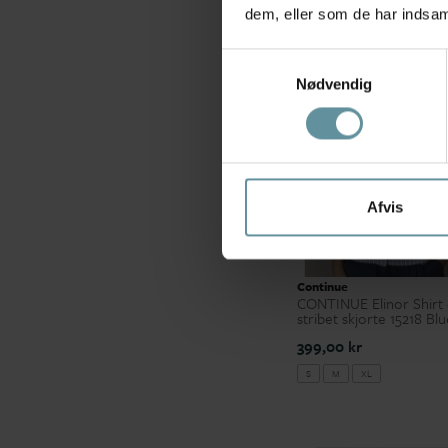
dem, eller som de har indsaml
Samtykkevalg
Nødvendig
Afvis
Continue
CONTINUE Elinor Shirt 
stribet skjorte 15218 Blu
399,00 kr
S
M
XL