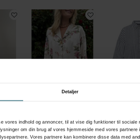
Detaljer
Black Colour
Fransa
e Multi
Black Colour BCZALINA SHIRT
Fransa FRPHEBE S
te 15288
BLOUSE - Blomstret skjorte 41215
stribet skjorte 2
deri
Creme
Stripe/Blue
599,00 kr
349,95 kr
se vores indhold og annoncer, til at vise dig funktioner til sociale
L/XL
XS
S
M
L
oplysninger om din brug af vores hjemmeside med vores partnere i
ysepartnere. Vores partnere kan kombinere disse data med andr