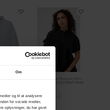
Om
Kaffe
H 1 - Marine
Kaffe KAverdina Flouncce Shirt -
0617883 Navy
Sort skjorte 10511767 Black Deep
399,95 kr
 medier og til at analysere
36
38
40
42
XL
nden for sociale medier,
e oplysninger, du har givet