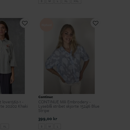
S
M
L
XL
XXL
Nyhed
Continue
 love1562-1 -
CONTINUE Mili Embrodery -
rte 20202 Khaki
Lyseblå stribet skjorte 15246 Blue
Stripe
399,00 kr
XL
S
M
L