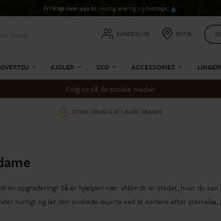
Fri fragt over 499 kr
/ Hurtig levering 1-3 hverdage
Pl
KUNDEKLUB
BUTIK
OVERTØJ
KJOLER
SKO
ACCESSORIES
LINGER
Følg os på de sociale medier
STORT UDVALG AF LÆKRE BRANDS
 dame
il en opgradering? Så er hjælpen nær. sNoir.dk er stedet, hvor du kan
der hurtigt og let den ønskede skjorte ved at sortere efter størrelse, 