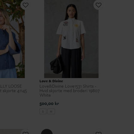
Love & Divine
ALLY LOOSE
Love&Divine Love1531 Shirts -
t skjorte 41145
Hvid skjorte med broderi 19807
White
500,00 kr
S
M