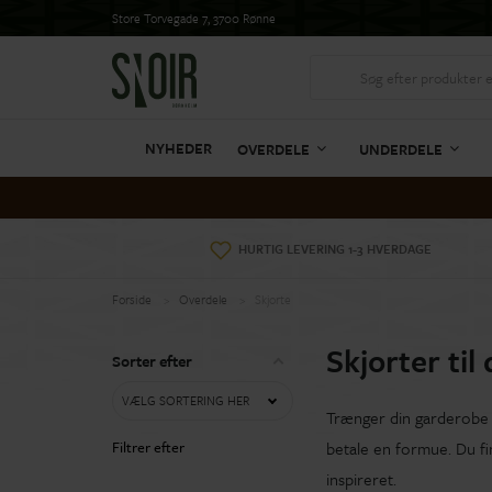
Store Torvegade 7, 3700 Rønne
NYHEDER
OVERDELE
UNDERDELE
HURTIG LEVERING 1-3 HVERDAGE
Forside
Overdele
Skjorte
Skjorter til
Sorter efter
VÆLG SORTERING HER
Trænger din garderobe t
Filtrer efter
betale en formue. Du fin
inspireret.