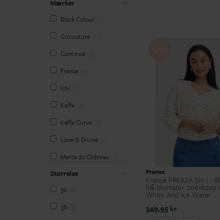
Mærker
Black Colour
5
Co'couture
11
Nyhed
Continue
7
Fransa
9
Ichi
7
Kaffe
4
Kaffe Curve
1
Love & Divine
4
Marta du Château
1
Fransa
Størrelse
Pulz
1
Fransa FREASA SH 1 - 
blå blomster 20618299
36
6
Wasabiconcept
10
White And Ice Water
38
6
349,95 kr
Zhenzi
1