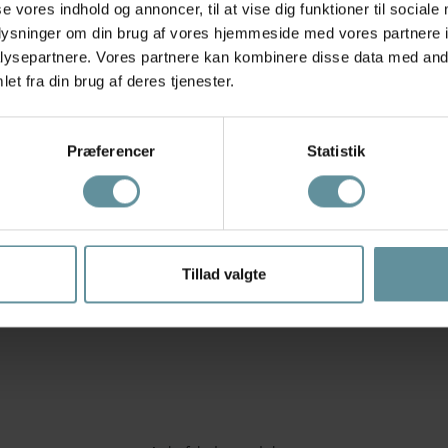
se vores indhold og annoncer, til at vise dig funktioner til sociale
oplysninger om din brug af vores hjemmeside med vores partnere i
ysepartnere. Vores partnere kan kombinere disse data med andr
et fra din brug af deres tjenester.
Præferencer
Statistik
WIKI
 -
Wiki Swim Tai de luxe -
05
Grøn Bikini trusse 651-4207
Tillad valgte
Olive
249,95 kr