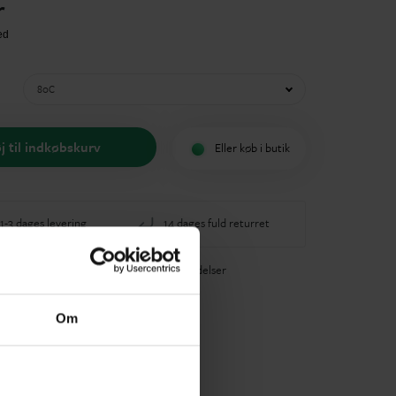
r
80C
øj til indkøbskurv
Eller køb i butik
-3 dages levering
14 dages fuld returret
40+ glade anmeldelser
Om