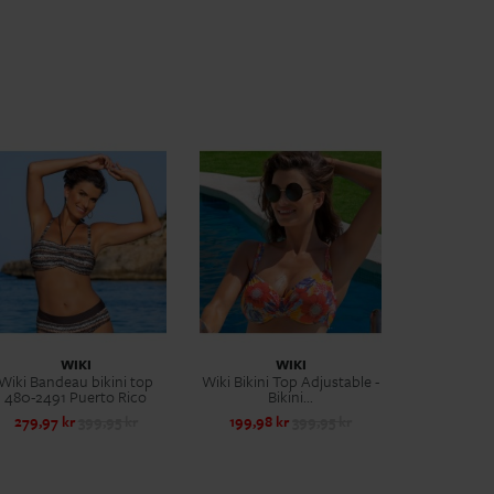
WIKI
WIKI
Wiki Bandeau bikini top
Wiki Bikini Top Adjustable -
480-2491 Puerto Rico
Bikini...
279,97 kr
399,95 kr
199,98 kr
399,95 kr