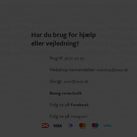
Har du brug for hjælp
eller vejledning?
Ring tlf.
56 91 00 90
Webshop henvendelser
webshop@snoir.dk
Øvrigt:
snoir@snoir.dk
Besøg vores butik
Følg os på
Facebook
Følg os på
Instagram