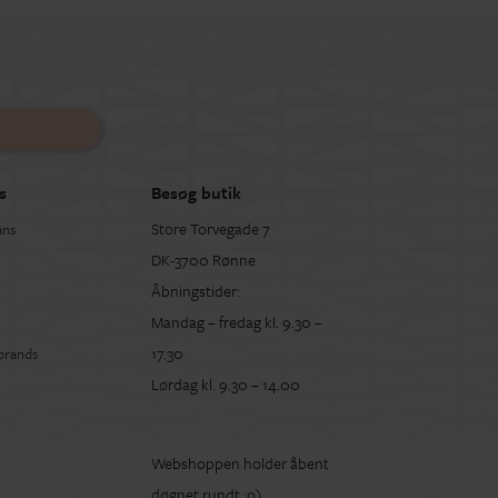
s
Besøg butik
Store Torvegade 7
ans
DK-3700 Rønne
Åbningstider:
Mandag – fredag kl. 9.30 –
17.30
 brands
Lørdag kl. 9.30 – 14.00
Webshoppen holder åbent
døgnet rundt :o)