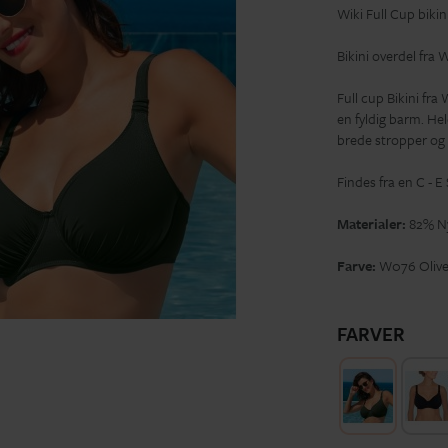
Wiki Full Cup bikin
Bikini overdel fra W
Full cup Bikini fra
en fyldig barm. He
brede stropper og 
Findes fra en C - E 
Materialer:
82% Ny
Farve:
W076 Oliv
FARVER