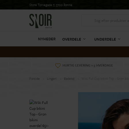
Store Torvegade 7, 3700 Rønne
NYHEDER
OVERDELE
UNDERDELE
HURTIG LEVERING 1-3 HVERDAGE
Forside
Lingeri
Badetøj
Wiki Full Cup bikini Top - Grøn bik