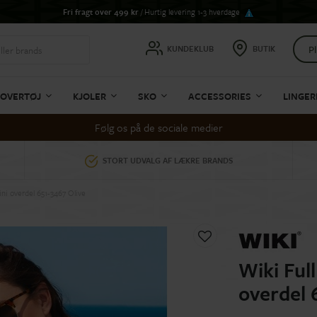
Fri fragt over 499 kr
/ Hurtig levering 1-3 hverdage
Pl
KUNDEKLUB
BUTIK
OVERTØJ
KJOLER
SKO
ACCESSORIES
LINGER
Følg os på de sociale medier
STORT UDVALG AF LÆKRE BRANDS
ini overdel 651-3467 Olive
Wiki Full
overdel 