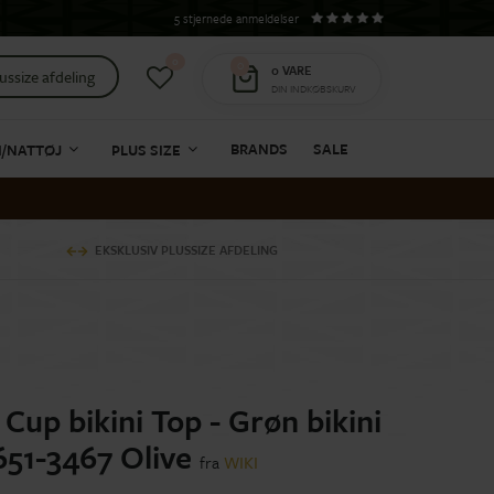
5 stjernede anmeldelser
0
0
0
VARE
ussize afdeling
DIN INDKØBSKURV
BRANDS
SALE
I/NATTØJ
PLUS SIZE
EKSKLUSIV PLUSSIZE AFDELING
 Cup bikini Top - Grøn bikini
651-3467 Olive
fra
WIKI