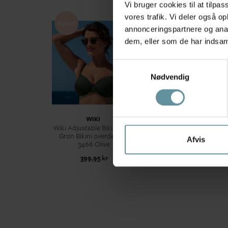
Vi bruger cookies til at tilpas
vores trafik. Vi deler også 
Nyhed
annonceringspartnere og anal
dem, eller som de har indsaml
Samtykkevalg
Nødvendig
WIKI
WIKI
Wiki Adjustable Bikini Top -
Wiki Swim Tai Extension
Grøn Bikini overdel 651-
Grøn bikini trusse 651-41
Afvis
3466 Olive
Olive
399,95 kr
199,95 kr