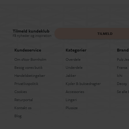
Tilmeld kundeklub
TILMELD
Få nyheder og inspiration
Kundeservice
Kategorier
Brand
Om sNoir Bornholm
Overdele
Pulz Je
Besøg vores butik
Underdele
Fransa
Handelsbetingelser
Jakker
Ichi
Privatlivspolitik
Kjoler & buksedragter
Decoy
Cookies
Accessories
Se alle
Returportal
Lingeri
Kontakt os
Plussize
Blog