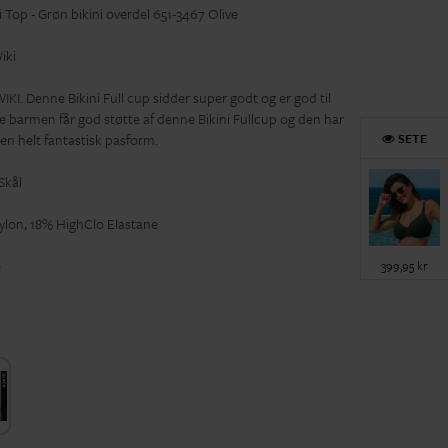
i Top - Grøn bikini overdel 651-3467 Olive
iki
 WIKI. Denne Bikini Full cup sidder super godt og er god til
le barmen får god støtte af denne Bikini Fullcup og den har
SETE
en helt fantastisk pasform.
Skål
lon, 18% HighClo Elastane
e
399,95 kr