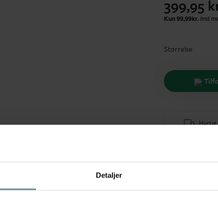
399,95 k
Størrelse
Tilf
Hurtig 1
Detaljer
Tilbehør