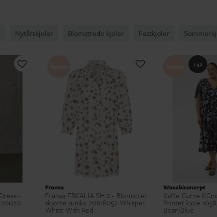
r
Nytårskjoler
Blomstrede kjoler
Festkjoler
Sommerkj
+42
Nyhed
Nyhed
Fransa
Wasabiconcept
Dress -
Fransa FRKALIA SH 2 - Blomstret
Kaffe Curve KCna
i 20020
skjorte tunika 20618052 Whisper
Printet kjole 105
White With Red
Bean/Blue