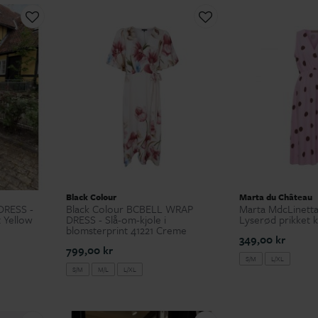
Black Colour
Marta du Château
DRESS -
Black Colour BCBELL WRAP
Marta MdcLinetta
t Yellow
DRESS - Slå-om-kjole i
Lyserød prikket k
blomsterprint 41221 Creme
349,00 kr
799,00 kr
S/M
L/XL
S/M
M/L
L/XL