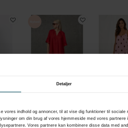
Nyhed
Detaljer
Love & Divine
Marta du Château
SS -
Love&Divine love1606 Dress -
Marta MdcLuliana
Navy
Rød kjole 20096 Red
prikket kjole 2310
800,00 kr
299,00 kr
se vores indhold og annoncer, til at vise dig funktioner til sociale
M
L
S/M
oplysninger om din brug af vores hjemmeside med vores partnere i
ysepartnere. Vores partnere kan kombinere disse data med andr