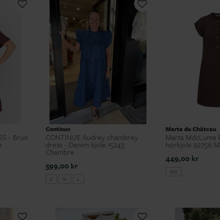
Continue
Marta du Château
S - Brun
CONTINUE Audrey chambrey
Marta MdcLuma D
e
dress - Denim kjole 15243
hørkjole 92756 
Chambre
449,00 kr
599,00 kr
S/M
S
M
L