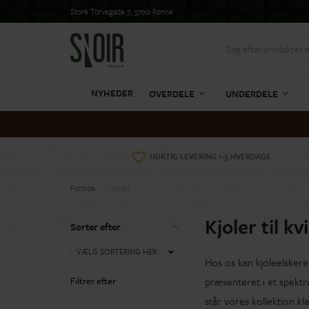
Store Torvegade 7, 3700 Rønne
NYHEDER
OVERDELE
UNDERDELE
HURTIG LEVERING 1-3 HVERDAGE
Forside
Kjoler
Kjoler til kv
Sorter efter
VÆLG SORTERING HER
Hos os kan kjoleelskere 
Filtrer efter
præsenteret i et spektr
står vores kollektion kl