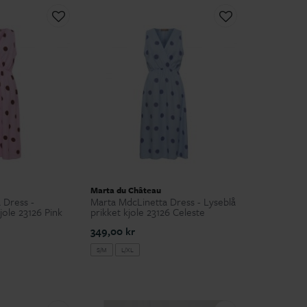
Marta du Château
 Dress -
Marta MdcLinetta Dress - Lyseblå
jole 23126 Pink
prikket kjole 23126 Celeste
349,00 kr
S/M
L/XL