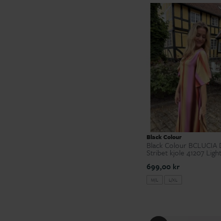
Black Colour
Black Colour BCLUCIA 
Stribet kjole 41207 Ligh
699,00 kr
M/L
L/XL