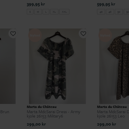
399,95 kr
599,95 kr
S
M
L
XL
XXL
46
48
50
52
Nyhed
Nyhed
Marta du Château
Marta du Château
 Brun
Marta MdcSarai Dress - Army
Marta MdcSarai D
kjole 26153 Military6
kjole 26153 Leo
299,00 kr
299,00 kr