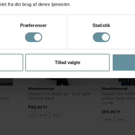
et fra din brug af deres tjenester.
+42
+42
Præferencer
Statistik
Tillad valgte
Wasabiconcept
Wasabiconcept
 -
Wasabi WA-SAGA 45 - Sort kjole
Wasabi WA-ANAYA
lower
W10826 Black
prikket kjole W1
Combi
699,95 kr
599,95 kr
42
46-48
50-52
46-48
54-56