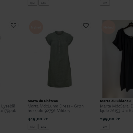
S/M
L/XL
S/M
Nyhed
Nyhed
Marta du Château
Marta du Château
 Lyseblå
Marta MdcLuma Dress - Grøn
Marta MdcSarai D
ste179ppb
hørkjole 92756 Military
kjole 26153 Uni Bl
449,00 kr
299,00 kr
S/M
L/XL
S/M