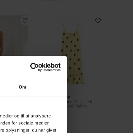
Om
Marta du Château
 Dress - Pink
Marta MdcLuliana Dress - Gul
6 Pink
prikket kjole 23106 Yellow
299,00 kr
 medier og til at analysere
S/M
nden for sociale medier,
e oplysninger, du har givet