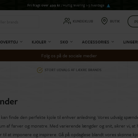
Fri fragt over 499 kr
/ Hurtig levering 1-3 hverdage
Pl
KUNDEKLUB
BUTIK
OVERTØJ
KJOLER
SKO
ACCESSORIES
LINGER
Følg os på de sociale medier
STORT UDVALG AF LÆKRE BRANDS
inder
kan finde den perfekte kjole til enhver anledning. Vores udvalg spænder
um af farver og mønstre. Med varierende længder og snit, sikrer vi, at h
ar til at imponere og inspirere. Gå på opdaglese blandt vores skønne kjol