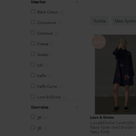
Mærker
Black Colour
9
Tunika
Maxi kjole
Co'couture
3
Continue
3
Nyhed
Fransa
3
Gozzip
7
Ichi
5
Kaffe
3
Kaffe Curve
6
Love & Divine
4
Størrelse
Marta du Château
15
36
4
Love & Divine
Missya
1
Love&Divine Love1589 
Navy kjole med broder
38
5
Pulz
2
Navy Emb.