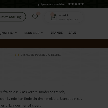
5 stjernede anmeldelser
0
0
0
VARE
ussize afdeling
DIN INDKØBSKURV
BRANDS
SALE
I/NATTØJ
PLUS SIZE
EKSKLUSIV PLUSSIZE AFDELING
 fra tidløse klassikere til moderne trends,
ver kvinde kan finde sin drømmekjole. Uanset din stil,
er til kvinder her på siden.