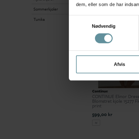
dem, eller som de har indsaml
Sommerkjoler
Samtykkevalg
Tunika
Nødvendig
Afvis
Continue
CONTINUE Elinor Dress
Blomstret kjole 15277 F
print
599,00 kr
M