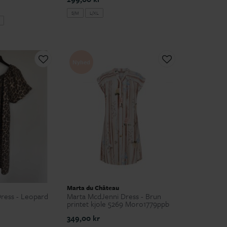
S/M
L/XL
Nyhed
Marta du Château
ress - Leopard
Marta McdJenni Dress - Brun
printet kjole 5269 Moro1779ppb
349,00 kr