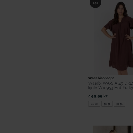
+42
Wasabiconcept
Wasabi WA-SIA 49 DRES
kjole W10953 Hot Fudg
449,95 kr
46-48
50-52
54-56