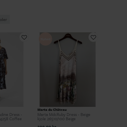
oler
Nyhed
Marta du Château
dine Dress -
Marta MdcRuby Dress - Beige
84258 Coffee
kjole 26510/100 Beige
299,00 kr