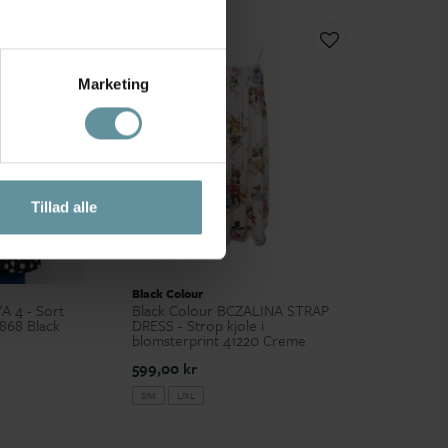
Marketing
Tillad alle
Black Colour
 4 - Sort
Black Colour BCZALINA STRAP
0868 Black
DRESS - Strop kjole i
blomsterprint 41220 Creme
599,00 kr
S/M
L/XL