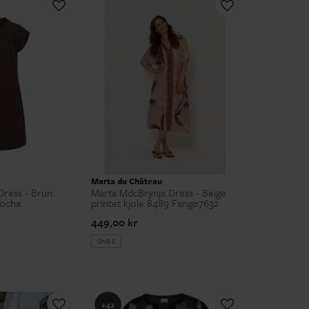
Marta du Château
ress - Brun
Marta MdcBrynja Dress - Beige
Mocha
printet kjole 8489 Fango7632
449,00 kr
ONE S
+42