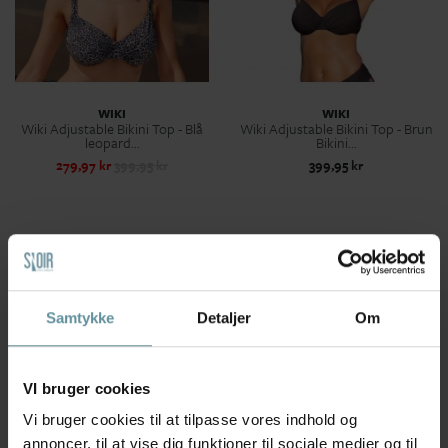
WIKI
WIKI
Wiki Adjustable Bikini Top - Blå
Wiki Adjustable Bikini Top - Brun
leopard...
Bikini...
279,97 kr
399,95 kr
399,95 kr
Samtykke
Detaljer
Om
VI bruger cookies
Vi bruger cookies til at tilpasse vores indhold og
annoncer, til at vise dig funktioner til sociale medier og til