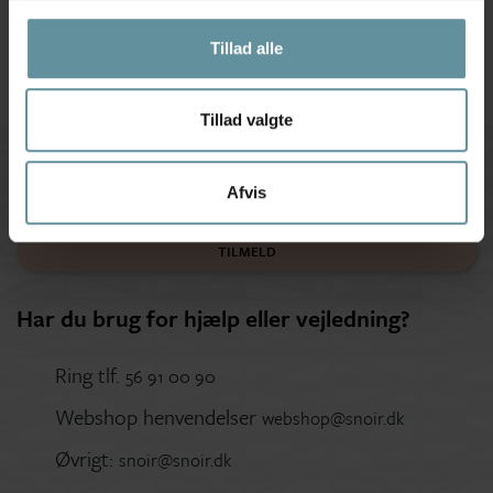
279,97 kr
399,95 kr
199,98 kr
399,95 kr
Tillad alle
Tillad valgte
Tilmeld kundeklub
Afvis
Få nyheder og inspiration
TILMELD
Har du brug for hjælp eller vejledning?
Ring tlf.
56 91 00 90
Webshop henvendelser
webshop@snoir.dk
Øvrigt:
snoir@snoir.dk