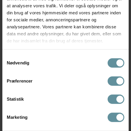
at analysere vores trafik. Vi deler også oplysninger om
WIKI
WIKI
din brug af vores hjemmeside med vores partnere inden
Wiki Adjustable Bikini Top - Grøn
Wiki Adjustable Bikini Top - Rosa
Bikini...
printet...
for sociale medier, annonceringspartnere og
399,95 kr
279,97 kr
399,95 kr
analysepartnere. Vores partnere kan kombinere disse
data med andre oplysninger, du har givet dem, eller som
de har indsamlet fra din brug af deres tjenester.
Samtykkevalg
Nødvendig
Præferencer
Statistik
Marketing
WIKI
WIKI
Wiki Bandeau bikini top 480-
Wiki Bikini Top Adjustable -
2491 Puerto Rico
Bikini...