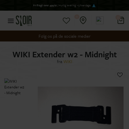
Fri fragt over 499 kr
/ Hurtig levering 1-3 hverdage
0
0
Følg os på de sociale medier
WIKI Extender w2 - Midnight
fra
WIKI