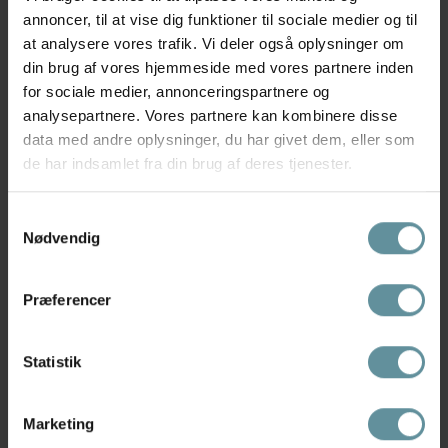
annoncer, til at vise dig funktioner til sociale medier og til
at analysere vores trafik. Vi deler også oplysninger om
din brug af vores hjemmeside med vores partnere inden
for sociale medier, annonceringspartnere og
RE:DESIGNED
RE:DESIGNED
RE:DESIGNED Faust Urban - Sort
RE:DESIGNED Gisela bumbag -
analysepartnere. Vores partnere kan kombinere disse
bumbag 4875
Brun mini...
data med andre oplysninger, du har givet dem, eller som
599,95 kr
449,95 kr
de har indsamlet fra din brug af deres tjenester.
Samtykkevalg
Nødvendig
Præferencer
Statistik
Marketing