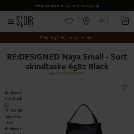
Fri fragt over 499 kr
/ Hurtig levering 1-3 hverdage
0
0
Følg os på de sociale medier
RE:DESIGNED Naya Small - Sort
skindtaske 6582 Black
fra
RE:DESIGNED