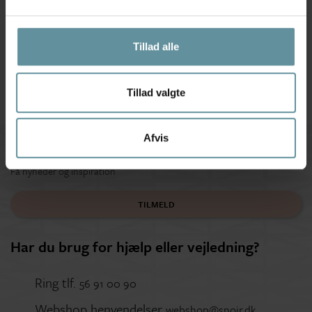
RE:DESIGNED
RE:DESIGNED
RE:DESIGNED Gisela bumbag -
RE:DESIGNED Halima Big - Brun
Sort mini...
skind toilet...
Tillad alle
449,95 kr
799,95 kr
Tillad valgte
Afvis
Tilmeld kundeklub
Få nyheder og inspiration
TILMELD
Har du brug for hjælp eller vejledning?
Ring tlf.
56 91 00 90
Webshop henvendelser
webshop@snoir.dk