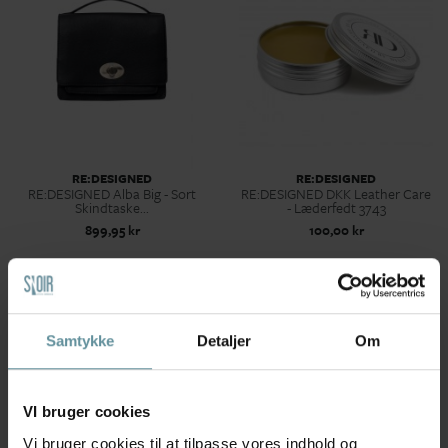
RE:DESIGNED
RE:DESIGNED
RE:DESIGNED Alba Big - Sort
RE:DESIGNED DKK Leather Care
Skindtaske...
- Læderfedt 3743
899,95 kr
100,00 kr
Samtykke
Detaljer
Om
VI bruger cookies
Vi bruger cookies til at tilpasse vores indhold og