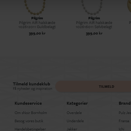
Pilgrim
Pilgrim
Pilgrim AIR halskæde
Pilgrim AIR halskæde
P
102612011 Guldbelagt
102616011 Sølvbelagt
399,00 kr
399,00 kr
Tilmeld kundeklub
TILMELD
Få nyheder og inspiration
Kundeservice
Kategorier
Brand
Om sNoir Bornholm
Overdele
Pulz Je
Besøg vores butik
Underdele
Fransa
Handelsbetingelser
Jakker
Ichi