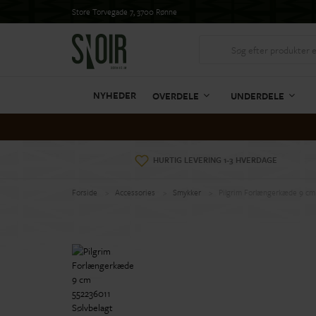
Store Torvegade 7, 3700 Rønne
NYHEDER
OVERDELE
UNDERDELE
HURTIG LEVERING 1-3 HVERDAGE
Forside
Accessories
Smykker
Pilgrim Forlængerkæde 9 cm 