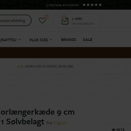
5 stjernede anmeldelser
0
0
0
VARE
ussize afdeling
DIN INDKØBSKURV
BRANDS
SALE
I/NATTØJ
PLUS SIZE
EKSKLUSIV PLUSSIZE AFDELING
 Forlængerkæde 9 cm
1 Sølvbelagt
fra
Pilgrim
SETE