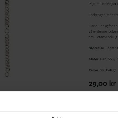
Pilgrim Forlænger
Forlængerkæde fra
Har du brug for at
så er denne forlæn
cm. Letanvendelig 
Størrelse:
Forlæng
Materialer:
99% Re
Farve:
Sølvbelagt
29,00 kr
Tilf