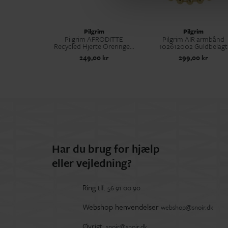
Pilgrim
Pilgrim
Pilgrim AFRODITTE
Pilgrim AIR armbånd
Recycled Hjerte Øreringe...
102612002 Guldbelagt
249,00 kr
299,00 kr
Har du brug for hjælp
eller vejledning?
Ring tlf.
56 91 00 90
Webshop henvendelser
webshop@snoir.dk
Øvrigt:
snoir@snoir.dk