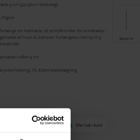
kæde 9 cm 552236011 Sølvbelagt
 Pilgrim
 forlænge din halskæde, dit armbånd eller din ankelkæde, -
gerkæde alt hvad du behøver. Forlængelse med op til 9
29,00 kr
karabinlås.
erkæden måler 9 cm
cycled Messing, 1% Ædelmetalbelægning
øj til indkøbskurv
Eller køb i butik