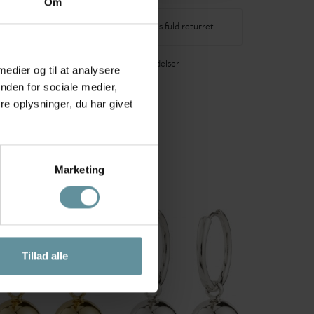
Om
-3 dages levering
14 dages fuld returret
40+ glade anmeldelser
 medier og til at analysere
nden for sociale medier,
e oplysninger, du har givet
Marketing
Tillad alle