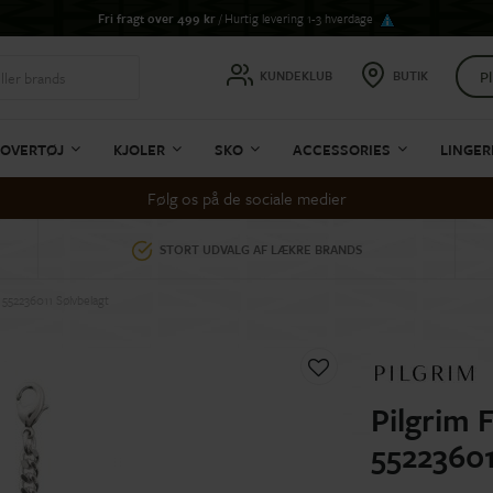
Fri fragt over 499 kr
/ Hurtig levering 1-3 hverdage
Pl
KUNDEKLUB
BUTIK
OVERTØJ
KJOLER
SKO
ACCESSORIES
LINGER
Følg os på de sociale medier
STORT UDVALG AF LÆKRE BRANDS
552236011 Sølvbelagt
Pilgrim
55223601