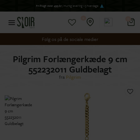
Fri fragt over 499 kr
/ Hurtig levering 1-3 hverdage
0
0
Følg os på de sociale medier
Pilgrim Forlængerkæde 9 cm
552232011 Guldbelagt
fra
Pilgrim