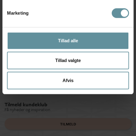
Marketing
Pilgrim
Pilgrim
Tillad alle
Pilgrim AIR hoop øreringe
Pilgrim AIR hoop
102612003...
øreringe 102616003...
269,00 kr
269,00 kr
Tillad valgte
Afvis
Tilmeld kundeklub
Få nyheder og inspiration
TILMELD