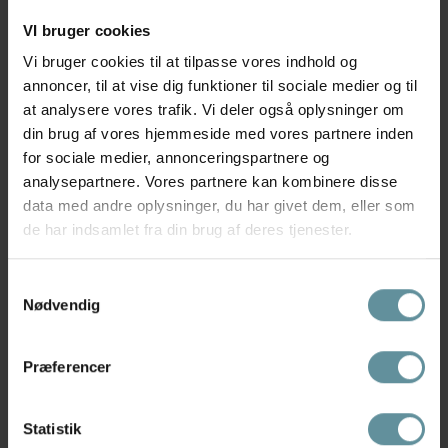
VI bruger cookies
Vi bruger cookies til at tilpasse vores indhold og
annoncer, til at vise dig funktioner til sociale medier og til
at analysere vores trafik. Vi deler også oplysninger om
din brug af vores hjemmeside med vores partnere inden
for sociale medier, annonceringspartnere og
analysepartnere. Vores partnere kan kombinere disse
data med andre oplysninger, du har givet dem, eller som
Pilgrim
Pilgrim
Pilgrim AIR halskæde 102612011
Pilgrim AIR halskæde 102616011
de har indsamlet fra din brug af deres tjenester.
Guldbelagt
Sølvbelagt
399,00 kr
399,00 kr
Samtykkevalg
Nødvendig
Præferencer
Statistik