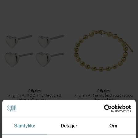
Pilgrim
Pilgrim
Pilgrim AFRODITTE Recycled
Pilgrim AIR armbånd 102612002
Hjerte Øreringe...
Guldbelagt
249,00 kr
299,00 kr
Samtykke
Detaljer
Om