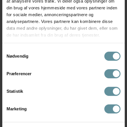
at analysere vores trafik. Vi deler også oplysninger om
din brug af vores hjemmeside med vores partnere inden
for sociale medier, annonceringspartnere og
analysepartnere. Vores partnere kan kombinere disse
Pilgrim
Pilgrim
Pilgrim AFRODITTE Recycled
Pilgrim AIR armbånd 102612002
data med andre oplysninger, du har givet dem, eller som
Hjerte Øreringe...
Guldbelagt
de har indsamlet fra din brug af deres tjenester.
249,00 kr
299,00 kr
Samtykkevalg
Nødvendig
Præferencer
Statistik
Marketing