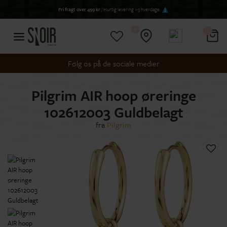
Fri fragt over 499 kr
/ Hurtig levering 1-3 hverdage
0
0
Følg os på de sociale medier
Pilgrim AIR hoop øreringe
102612003 Guldbelagt
fra
Pilgrim