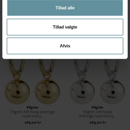
Pilgrim
Pilgrim
Pilgrim AIR halskæde 102612011
Pilgrim AIR halskæde 102616011
Tillad alle
Guldbelagt
Sølvbelagt
399,00 kr
399,00 kr
Tillad valgte
Afvis
Pilgrim
Pilgrim
Pilgrim AIR hoop øreringe
Pilgrim AIR hoop
102612003...
øreringe 102616003...
269,00 kr
269,00 kr