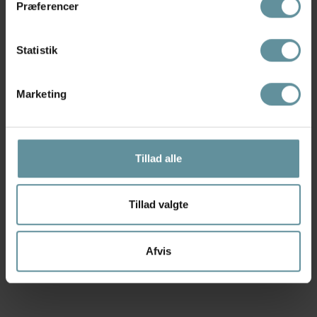
Præferencer
Statistik
Marketing
Tillad alle
Tillad valgte
Pilgrim
Pilgrim
Pilgrim AIR hoop øreringe
Pilgrim AIR hoop
102612003...
øreringe 102616003...
Afvis
269,00 kr
269,00 kr