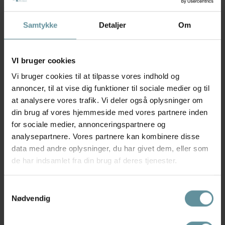
Pilgrim
Pilgrim
Pilgrim AFRODITTE Recycled
Pilgrim AIR armbånd 102612002
Hjerte Øreringe...
Guldbelagt
Samtykke
Detaljer
Om
249,00 kr
299,00 kr
VI bruger cookies
Vi bruger cookies til at tilpasse vores indhold og
annoncer, til at vise dig funktioner til sociale medier og til
at analysere vores trafik. Vi deler også oplysninger om
din brug af vores hjemmeside med vores partnere inden
for sociale medier, annonceringspartnere og
analysepartnere. Vores partnere kan kombinere disse
data med andre oplysninger, du har givet dem, eller som
de har indsamlet fra din brug af deres tjenester.
Samtykkevalg
Pilgrim
Pilgrim
Nødvendig
Pilgrim AIR halskæde 102612011
Pilgrim AIR halskæde 102616011
Guldbelagt
Sølvbelagt
399,00 kr
399,00 kr