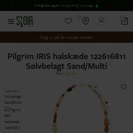
Fri fragt over 499 kr
/ Hurtig levering 1-3 hverdage
0
0
Følg os på de sociale medier
Pilgrim IRIS halskæde 122616811
Sølvbelagt Sand/Multi
fra
Pilgrim