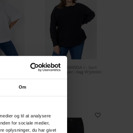
Wasabiconcept
32 - Hvid
Wasabi WA-SAMANDA 1 - Sort
White
strik med knapper i bag W30000
Black
299,95 kr
Om
50-52
54-56
S
XL
+42
 medier og til at analysere
nden for sociale medier,
e oplysninger, du har givet