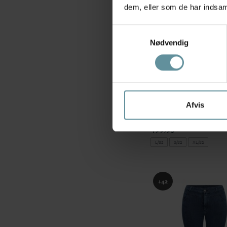
dem, eller som de har indsaml
Samtykkevalg
Nødvendig
Wasabiconcept
Afvis
Wasabi WA-SELMA 2 - 
W10458 Med Blue Den
499,95 kr
L/82
S/82
XL/82
+42