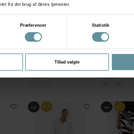
et fra din brug af deres tjenester.
Præferencer
Statistik
Wasabiconcept
Wasabiconcept
Tillad valgte
Jeans
Wasabi WA-STELLA 19 - Sort
Wasabi WA-SELMA
im
capri leggings W20114 Black
Jeans W10458 Bl.
199,95 kr
499,95 kr
S
L
XL
S/82
XL/78
50 %
50 %
+42
+42