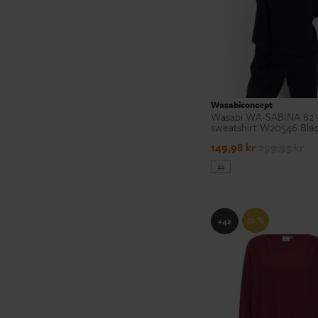
Wasabiconcept
Wasabi WA-SABINA 82 -
sweatshirt W20546 Bla
149,98 kr
299,95 kr
44
50 %
+42