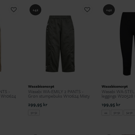
+42
+42
Wasabiconcept
Wasabiconcept
NTS -
Wasabi WA-EMILY 2 PANTS -
Wasabi WA-STELL
s W10624
Grøn stumpebuks W10624 Misty
leggings W20528 
299,95 kr
199,95 kr
50-52
44
50-52
54-56