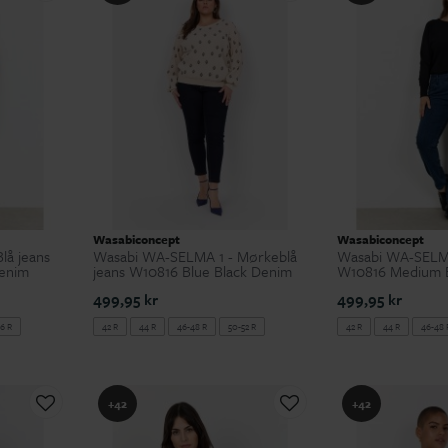
Wasabiconcept
Wasabiconcept
lå jeans
Wasabi WA-SELMA 1 - Mørkeblå
Wasabi WA-SELMA 
enim
jeans W10816 Blue Black Denim
W10816 Medium 
499,95 kr
499,95 kr
6 R
42 R
44 R
46-48 R
50-52 R
42 R
44 R
46-48 
54-56 R
54-56 R
+42
+42