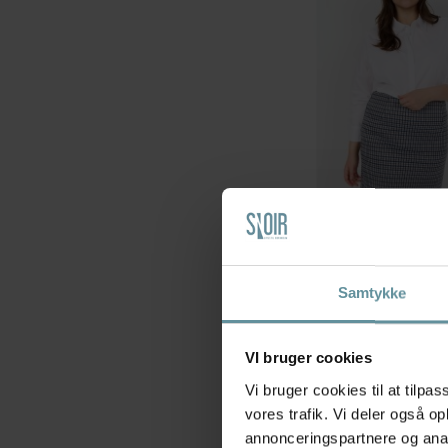
Wasabiconcept
Wasabi WA-SAGA 34 - 
skjorte W10684 White
399,95 kr
Samtykke
42
44
46-48
54-56
VI bruger cookies
+42
Vi bruger cookies til at tilpas
vores trafik. Vi deler også 
annonceringspartnere og anal