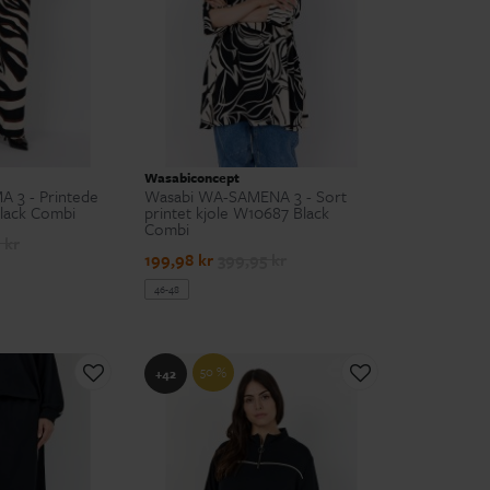
Wasabiconcept
 3 - Printede
Wasabi WA-SAMENA 3 - Sort
lack Combi
printet kjole W10687 Black
Combi
 kr
199,98 kr
399,95 kr
46-48
50 %
+42