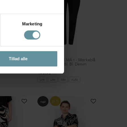
Marketing
Wasabiconcept
Tillad alle
 2 - Mørkeblå
Wasabi WA-SELMA 1 - Mørkeblå
 Bl. Denim
Jeans W10457 Bl. Bl. Denim
499,95 kr
L/78
L/82
S/82
XL/82
50 %
+42