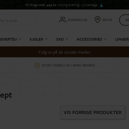
Fri fragt over 499 kr
/ Hurtig levering 1-3 hverdage
Pl
KUNDEKLUB
BUTIK
OVERTØJ
KJOLER
SKO
ACCESSORIES
LINGER
Følg os på de sociale medier
STORT UDVALG AF LÆKRE BRANDS
ept
VIS FORRIGE PRODUKTER