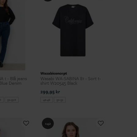
Wasabiconcept
1 - Blå jeans
Wasabi WA-SABINA 81 - Sort t-
Blue Denim
shirt W20545 Black
299,95 kr
R
50-52 R
46-48
50-52
+42