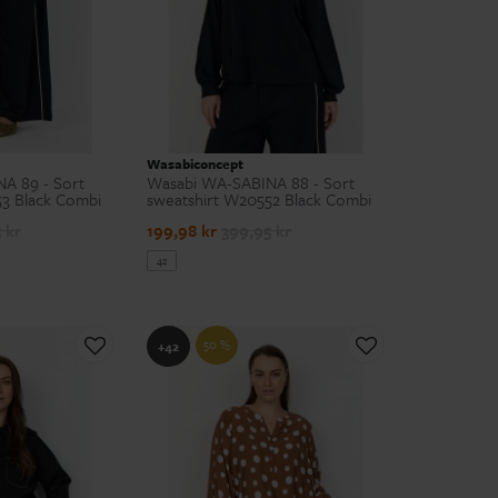
Wasabiconcept
A 89 - Sort
Wasabi WA-SABINA 88 - Sort
3 Black Combi
sweatshirt W20552 Black Combi
 kr
199,98 kr
399,95 kr
42
50 %
+42