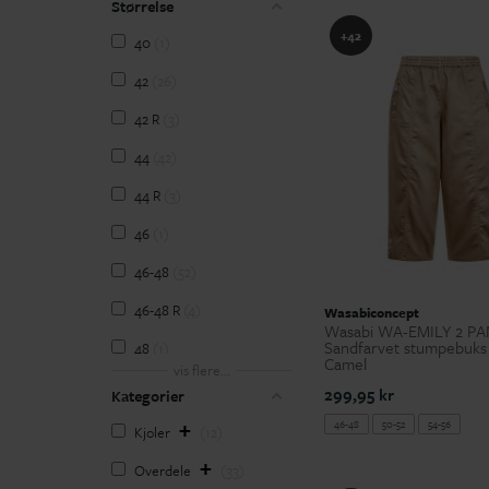
Størrelse
+42
40
1
42
26
42 R
3
44
42
44 R
3
46
1
46-48
52
46-48 R
4
Wasabiconcept
Wasabi WA-EMILY 2 PA
Sandfarvet stumpebuk
48
1
Camel
vis flere...
50
1
299,95 kr
Kategorier
50-52
42
46-48
50-52
54-56
+
Kjoler
12
50-52 R
3
+
Overdele
33