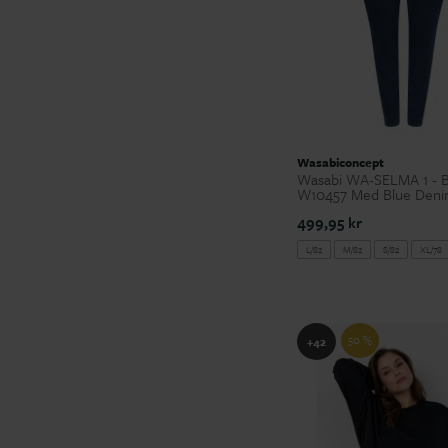
Wasabiconcept
Wasabi WA-SELMA 1 - B
W10457 Med Blue Den
499,95 kr
L/82
M/82
S/82
XL/78
50 %
+42