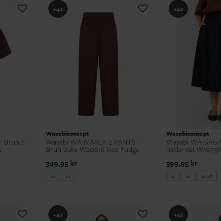
+42
+42
Wasabiconcept
Wasabiconcept
 Brun t-
Wasabi WA-MARLA 2 PANTS -
Wasabi WA-SAGA 
e
Brun buks W20616 Hot Fudge
nederdel W10738
349,95 kr
399,95 kr
42
44
42
44
46-48
+42
+42