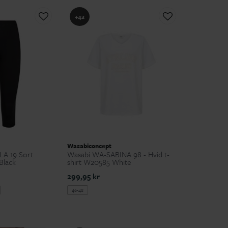
+42
Wasabiconcept
A 19 Sort
Wasabi WA-SABINA 98 - Hvid t-
Black
shirt W20585 White
299,95 kr
46-48