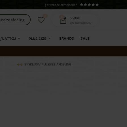
5 stjernede anmeldelser
0
0
0
VARE
ussize afdeling
DIN INDKØBSKURV
BRANDS
SALE
I/NATTØJ
PLUS SIZE
EKSKLUSIV PLUSSIZE AFDELING