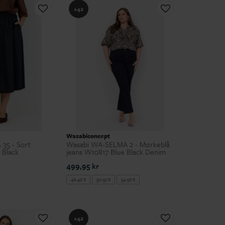
+42
Wasabiconcept
35 - Sort
Wasabi WA-SELMA 2 - Mørkeblå
 Black
jeans W10817 Blue Black Denim
499,95 kr
46-48 R
50-52 R
54-56 R
+42