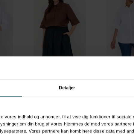
Wasabiconcept
Wasabiconcept
Hvid
Wasabi WA-SAGA 32 - Brun
Wasabi WA-SAGA 
skjorte W10682 Rocky Road
skjorte W10682 
399,95 kr
399,95 kr
Detaljer
44
46-48
42
44
46-48
+42
+42
se vores indhold og annoncer, til at vise dig funktioner til sociale
oplysninger om din brug af vores hjemmeside med vores partnere i
ysepartnere. Vores partnere kan kombinere disse data med andr