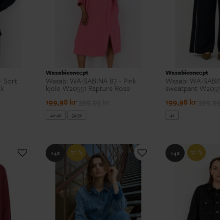
Wasabiconcept
Wasabiconcept
 Sort
Wasabi WA-SABINA 87 - Pink
Wasabi WA-SABIN
ck
kjole W20551 Rapture Rose
sweatpant W2055
199,98 kr
399,95 kr
199,98 kr
399,95
46-48
54-56
42
50 %
50 %
+42
+42