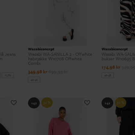
Wasabiconcept
Wasabiconcept
lå Jeans
Wasabi WA-SANILLA 2 - Offwhite
Wasabi WA-SALMA
im
habitjakke W10708 Offwhite
bukser W10695 B
Combi
174,98 kr
349,95
349,98 kr
699,95 kr
XL/82
46-48
46-48
50 %
50 %
+42
+42