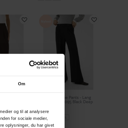
Nyhed
Om
Kaffe
ants - Lang
Kaffe KAphoebe Pants - Lang
95 Coffee Bean
sort buks 10511095 Black Deep
349,95 kr
 medier og til at analysere
S
M
L
XL
nden for sociale medier,
e oplysninger, du har givet