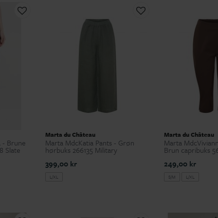
Marta du Château
Marta du Château
 - Brune
Marta MdcKatia Pants - Grøn
Marta MdcViviann
8 Slate
hørbuks 266135 Military
Brun capribuks 
399,00 kr
249,00 kr
L/XL
S/M
L/XL