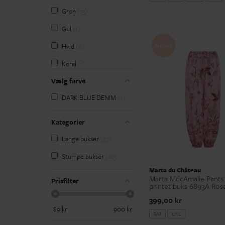
32
1
Grøn
13
32/30
1
Gul
1
32/32
3
Nyhed
Hvid
6
33
1
Koral
1
33/30
1
Vælg farve
Pink
3
33/32
3
DARK BLUE DENIM
1
Rosa
5
34
8
Sort
49
Kategorier
34/30
1
Lange bukser
27
34/32
3
Stumpe bukser
20
34/34
1
Marta du Château
Marta MdcAmalie Pants 
Prisfilter
36
22
printet buks 6893A Ros
399,00 kr
38
22
89
kr
900
kr
S/M
L/XL
40
21