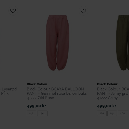
Black Colour
Black Colour
- Lyserød
Black Colour BCAYA BALLOON
Black Colour B
 Pink
PANT - Gammel rosa ballon buks
PANT - Army grøn
41222 Old Rose
41222 Army
499,00 kr
499,00 kr
M/L
L/XL
S/M
M/L
L/XL