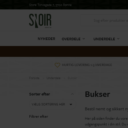
Store Torvegade 7, 3700 Rønne
NYHEDER
OVERDELE
UNDERDELE
HURTIG LEVERING 1-3 HVERDAGE
Forside
Underdele
Bukser
Bukser
Sorter efter
VÆLG SORTERING HER
Bestil nemt og sikkert 
Filtrer efter
Her på siden finder du vore
udgangspunkt i din stil. Du 