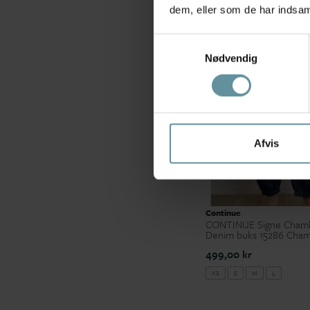
dem, eller som de har indsaml
M/L
18
Nyhed
Samtykkevalg
S
39
Nødvendig
S/M
32
XL
17
XS
14
XS/S
2
Afvis
XXL
2
Continue
CONTINUE Signe Chamb
Denim buks 15286 Cha
499,00 kr
XS
S
M
L