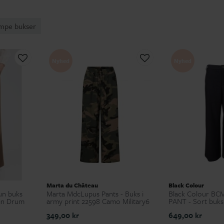
mpe bukser
Nyhed
Nyhed
Marta du Château
Black Colour
un buks
Marta MdcLupus Pants - Buks i
Black Colour B
in Drum
army print 22598 Camo Military6
PANT - Sort buks 
349,00 kr
649,00 kr