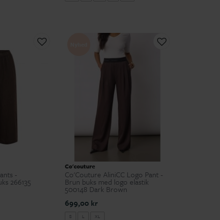
Nyhed
Co'couture
ants -
Co'Couture AliniCC Logo Pant -
ks 266135
Brun buks med logo elastik
500148 Dark Brown
699,00 kr
S
L
XL