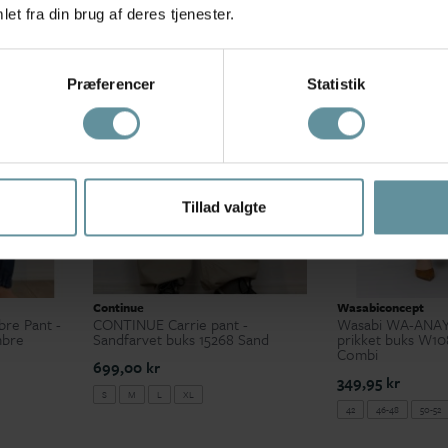
et fra din brug af deres tjenester.
+42
Præferencer
Statistik
Tillad valgte
Continue
Wasabiconcept
re Pant -
CONTINUE Carrie pant -
Wasabi WA-ANAYA
mbre
Sandfarvet buks 15268 Sand
prikket buks W10
Combi
699,00 kr
349,95 kr
S
M
L
XL
42
46-48
50-52