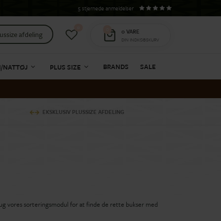
5 stjernede anmeldelser
0
0
0
VARE
ussize afdeling
DIN INDKØBSKURV
BRANDS
SALE
I/NATTØJ
PLUS SIZE
EKSKLUSIV PLUSSIZE AFDELING
brug vores sorteringsmodul for at finde de rette bukser med