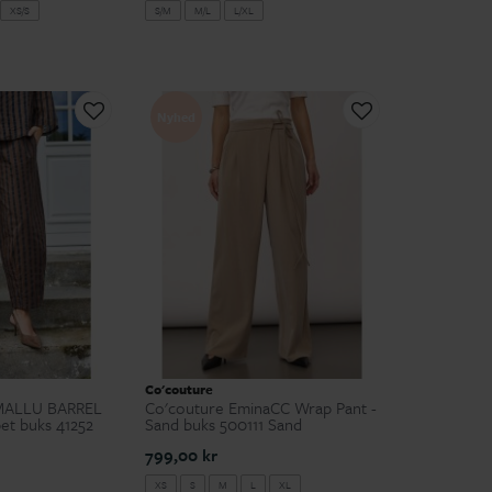
XS/S
S/M
M/L
L/XL
Nyhed
Co'couture
CMALLU BARREL
Co'couture EminaCC Wrap Pant -
et buks 41252
Sand buks 500111 Sand
799,00 kr
XS
S
M
L
XL