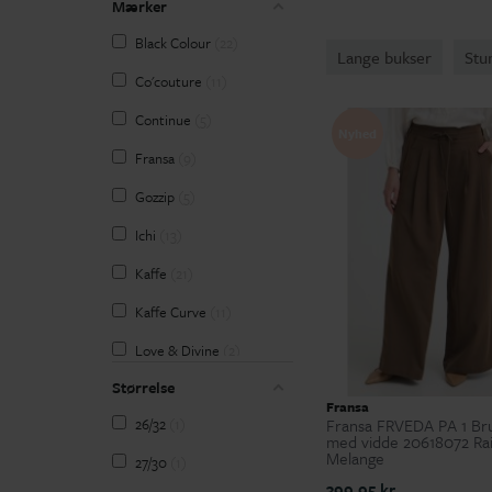
Mærker
Black Colour
22
Lange bukser
Stu
Co'couture
11
Continue
5
Nyhed
Fransa
9
Gozzip
5
Ichi
13
Kaffe
21
Kaffe Curve
11
Love & Divine
2
Størrelse
Marta du Château
17
Fransa
Fransa FRVEDA PA 1 Br
26/32
1
Pulz
16
med vidde 20618072 Ra
Melange
27/30
1
SANDGAARD
1
399,95 kr