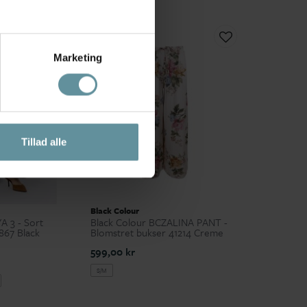
Marketing
Tillad alle
Black Colour
 3 - Sort
Black Colour BCZALINA PANT -
867 Black
Blomstret bukser 41214 Creme
599,00 kr
S/M