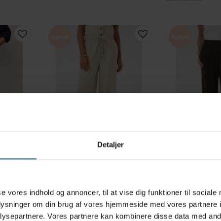
Nyhed
Nyhed
Detaljer
Kaffe
Kaffe
rel Pant -
Kaffe KAomila Pants - Sandfarvet
Kaffe KAphoebe P
00107
bukser 10511848 Feather Gray
brun buks 105110
Melange
349,95 kr
se vores indhold og annoncer, til at vise dig funktioner til sociale
599,95 kr
S
M
L
XL
oplysninger om din brug af vores hjemmeside med vores partnere i
36
38
40
44
ysepartnere. Vores partnere kan kombinere disse data med andr