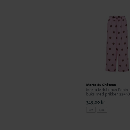
Marta du Château
Marta MdcLupus Pants 
buks med prikker 22598
349,00 kr
S/M
L/XL