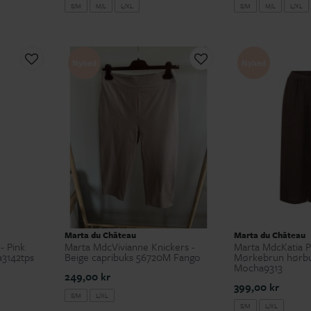
S/M
M/L
L/XL
S/M
M/L
L/XL
Nyhed
Nyhed
Marta du Château
Marta du Château
- Pink
Marta MdcVivianne Knickers -
Marta MdcKatia P
a3142tps
Beige capribuks 56720M Fango
Mørkebrun hørbu
Mocha9313
249,00 kr
399,00 kr
S/M
L/XL
S/M
L/XL