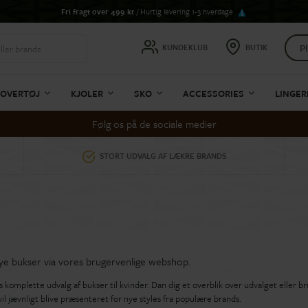
Fri fragt over 499 kr
/ Hurtig levering 1-3 hverdage
Pl
KUNDEKLUB
BUTIK
OVERTØJ
KJOLER
SKO
ACCESSORIES
LINGER
Følg os på de sociale medier
STORT UDVALG AF LÆKRE BRANDS
nye bukser via vores brugervenlige webshop.
s komplette udvalg af bukser til kvinder. Dan dig et overblik over udvalget eller 
vil jævnligt blive præsenteret for nye styles fra populære brands.