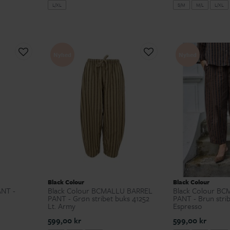
L/XL
S/M
M/L
L/XL
Nyhed
Nyhed
Black Colour
Black Colour
ANT -
Black Colour BCMALLU BARREL
Black Colour B
PANT - Grøn stribet buks 41252
PANT - Brun strib
Lt. Army
Espresso
599,00 kr
599,00 kr