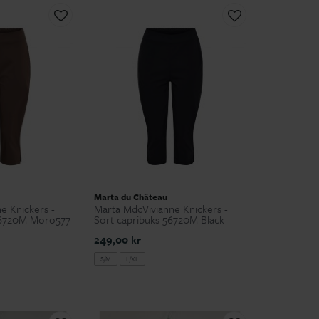
Marta du Château
e Knickers -
Marta MdcVivianne Knickers -
56720M Moro577
Sort capribuks 56720M Black
249,00 kr
S/M
L/XL