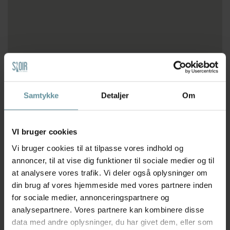
Samtykke
Detaljer
Om
VI bruger cookies
Angiv en placering (f.eks. postnummer, adresse, by eller land) for at
Vi bruger cookies til at tilpasse vores indhold og
finde de nærmeste butikker.
annoncer, til at vise dig funktioner til sociale medier og til
Din placering:
at analysere vores trafik. Vi deler også oplysninger om
din brug af vores hjemmeside med vores partnere inden
for sociale medier, annonceringspartnere og
Afstand:
analysepartnere. Vores partnere kan kombinere disse
data med andre oplysninger, du har givet dem, eller som