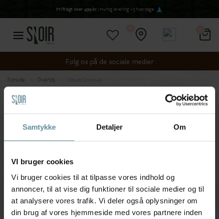
Fri fragt over 499 kr
/ Hurtig levering 1-3 hverdage
0
0
Følg os på de sociale medier
Forside
Overtøj
Casual Dresses
Sorter efter
VÆLG SORTERING HER
Samtykke
Detaljer
Om
Casual Dresses
VI bruger cookies
Vi bruger cookies til at tilpasse vores indhold og
annoncer, til at vise dig funktioner til sociale medier og til
at analysere vores trafik. Vi deler også oplysninger om
Tilmeld kundeklub
din brug af vores hjemmeside med vores partnere inden
Få nyheder og inspiration