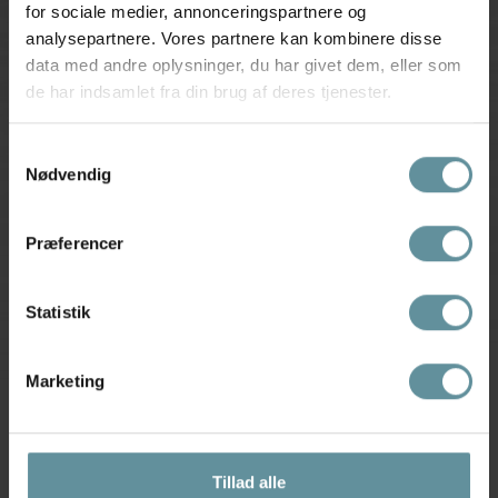
for sociale medier, annonceringspartnere og
analysepartnere. Vores partnere kan kombinere disse
TILMELD
data med andre oplysninger, du har givet dem, eller som
de har indsamlet fra din brug af deres tjenester.
Har du brug for hjælp eller vejledning?
Samtykkevalg
Ring tlf.
56 91 00 90
Nødvendig
Webshop henvendelser
webshop@snoir.dk
Præferencer
Øvrigt:
snoir@snoir.dk
Besøg vores butik
Statistik
Følg os på
Facebook
Marketing
Tillad alle
Kundeservice